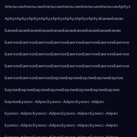
Апельсин
Апельсин
Апельсин
Апельсин
Апельсин
Апельсин
Арбуз
Арбуз
Арбуз
Арбуз
Арбуз
Арбуз
Арбуз
Арбуз
Арбуз
Банан
Банан
Банан
Банан
Банан
Банан
Банан
Банан
Банан
Банан
Банан
Банан
Бангкок
Бангкок
Бангкок
Бангкок
Бангкок
Бангкок
Бангкок
Бангкок
Бангкок
Бангкок
Бангкок
Бангкок
Бангкок
Бангкок
Бангкок
Бангкок
Бангкок
Бангкок
Бангкок
Бангкок
Бангкок
Бангкок
Бангкок
Бангкок
Бангкок
Бангкок
Бангкок
Берлин
Берлин
Берлин
Берлин
Берлин
Берлин
Берлин
Берлин
Берлин
Берлин
Берлин
Берлин
Берлин
Берлин
Буэнос-Айрес
Буэнос-Айрес
Буэнос-Айрес
Буэнос-Айрес
Буэнос-Айрес
Буэнос-Айрес
Буэнос-Айрес
Буэнос-Айрес
Буэнос-Айрес
Буэнос-Айрес
Буэнос-Айрес
Буэнос-Айрес
Буэнос-Айрес
Буэнос-Айрес
Буэнос-Айрес