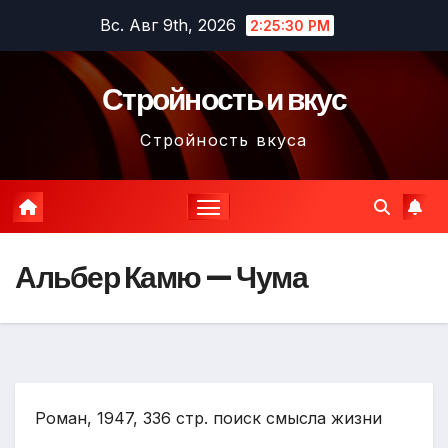
Перейти
Вс. Авг 9th, 2026
2:25:31 PM
к
содержимому
Стройность и вкус
Стройность вкуса
Альбер Камю — Чума
Роман, 1947, 336 стр. поиск смысла жизни