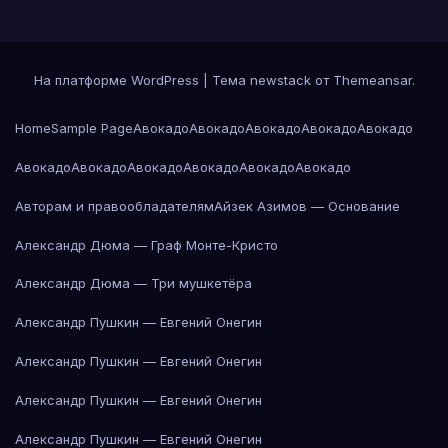
На платформе WordPress
|
Тема newstack от
Themeansar
.
Home
Sample Page
Авокадо
Авокадо
Авокадо
Авокадо
Авокадо
Авокадо
Авокадо
Авокадо
Авокадо
Авокадо
Авокадо
Авторам и правообладателям
Айзек Азимов — Основание
Александр Дюма — Граф Монте-Кристо
Александр Дюма — Три мушкетёра
Александр Пушкин — Евгений Онегин
Александр Пушкин — Евгений Онегин
Александр Пушкин — Евгений Онегин
Александр Пушкин — Евгений Онегин