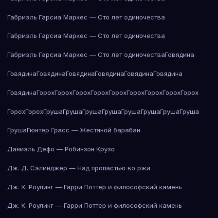
Габриэль Гарсиа Маркес — Сто лет одиночества
Габриэль Гарсиа Маркес — Сто лет одиночества
Габриэль Гарсиа Маркес — Сто лет одиночества
Говядина
Говядина
Говядина
Говядина
Говядина
Говядина
Говядина
Говядина
Горох
Горох
Горох
Горох
Горох
Горох
Горох
Горох
Горох
Горох
Горох
Груша
Груша
Груша
Груша
Груша
Груша
Груша
Груша
Груша
Гюнтер Грасс — Жестяной барабан
Даниэль Дефо — Робинзон Крузо
Дж. Д. Сэлинджер — Над пропастью во ржи
Дж. К. Роулинг — Гарри Поттер и философский камень
Дж. К. Роулинг — Гарри Поттер и философский камень