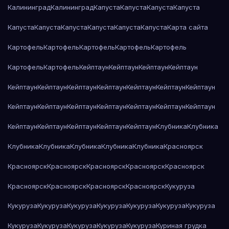
Калининград
Калининград
Капуста
Капуста
Капуста
Капуста
Капуста
Капуста
Капуста
Капуста
Капуста
Капуста
Карта сайта
Картофель
Картофель
Картофель
Картофель
Картофель
Картофель
Картофель
Кейптаун
Кейптаун
Кейптаун
Кейптаун
Кейптаун
Кейптаун
Кейптаун
Кейптаун
Кейптаун
Кейптаун
Кейптаун
Кейптаун
Кейптаун
Кейптаун
Кейптаун
Кейптаун
Кейптаун
Кейптаун
Кейптаун
Кейптаун
Кейптаун
Кейптаун
Кейптаун
Клубника
Клубника
Клубника
Клубника
Клубника
Клубника
Клубника
Красноярск
Красноярск
Красноярск
Красноярск
Красноярск
Красноярск
Красноярск
Красноярск
Красноярск
Красноярск
Кукуруза
Кукуруза
Кукуруза
Кукуруза
Кукуруза
Кукуруза
Кукуруза
Кукуруза
Кукуруза
Кукуруза
Кукуруза
Кукуруза
Кукуруза
Куриная грудка