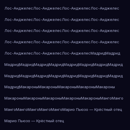
Лос-Анджелес
Лос-Анджелес
Лос-Анджелес
Лос-Анджелес
Лос-Анджелес
Лос-Анджелес
Лос-Анджелес
Лос-Анджелес
Лос-Анджелес
Лос-Анджелес
Лос-Анджелес
Лос-Анджелес
Лос-Анджелес
Лос-Анджелес
Лос-Анджелес
Лос-Анджелес
Лос-Анджелес
Лос-Анджелес
Лос-Анджелес
Мадрид
Мадрид
Мадрид
Мадрид
Мадрид
Мадрид
Мадрид
Мадрид
Мадрид
Мадрид
Мадрид
Мадрид
Мадрид
Мадрид
Мадрид
Мадрид
Мадрид
Мадрид
Мадрид
Макароны
Макароны
Макароны
Макароны
Макароны
Макароны
Макароны
Макароны
Макароны
Макароны
Манго
Манго
Манго
Манго
Манго
Манго
Манго
Марио Пьюзо — Крёстный отец
Марио Пьюзо — Крёстный отец