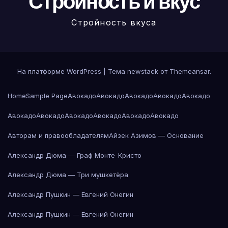
Стройность и вкус
Стройность вкуса
На платформе WordPress
|
Тема newstack от
Themeansar
.
Home
Sample Page
Авокадо
Авокадо
Авокадо
Авокадо
Авокадо
Авокадо
Авокадо
Авокадо
Авокадо
Авокадо
Авокадо
Авторам и правообладателям
Айзек Азимов — Основание
Александр Дюма — Граф Монте-Кристо
Александр Дюма — Три мушкетёра
Александр Пушкин — Евгений Онегин
Александр Пушкин — Евгений Онегин