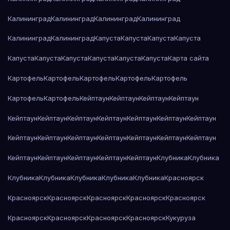
Калининград
Калининград
Калининград
Калининград
Калининград
Калининград
Капуста
Капуста
Капуста
Капуста
Капуста
Капуста
Капуста
Капуста
Капуста
Капуста
Карта сайта
Картофель
Картофель
Картофель
Картофель
Картофель
Картофель
Картофель
Кейптаун
Кейптаун
Кейптаун
Кейптаун
Кейптаун
Кейптаун
Кейптаун
Кейптаун
Кейптаун
Кейптаун
Кейптаун
Кейптаун
Кейптаун
Кейптаун
Кейптаун
Кейптаун
Кейптаун
Кейптаун
Кейптаун
Кейптаун
Кейптаун
Кейптаун
Кейптаун
Клубника
Клубника
Клубника
Клубника
Клубника
Клубника
Клубника
Красноярск
Красноярск
Красноярск
Красноярск
Красноярск
Красноярск
Красноярск
Красноярск
Красноярск
Красноярск
Кукуруза