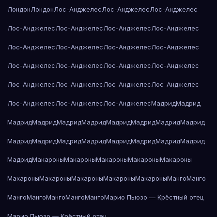
Лондон
Лондон
Лос-Анджелес
Лос-Анджелес
Лос-Анджелес
Лос-Анджелес
Лос-Анджелес
Лос-Анджелес
Лос-Анджелес
Лос-Анджелес
Лос-Анджелес
Лос-Анджелес
Лос-Анджелес
Лос-Анджелес
Лос-Анджелес
Лос-Анджелес
Лос-Анджелес
Лос-Анджелес
Лос-Анджелес
Лос-Анджелес
Лос-Анджелес
Лос-Анджелес
Лос-Анджелес
Лос-Анджелес
Мадрид
Мадрид
Мадрид
Мадрид
Мадрид
Мадрид
Мадрид
Мадрид
Мадрид
Мадрид
Мадрид
Мадрид
Мадрид
Мадрид
Мадрид
Мадрид
Мадрид
Мадрид
Мадрид
Макароны
Макароны
Макароны
Макароны
Макароны
Макароны
Макароны
Макароны
Макароны
Макароны
Манго
Манго
Манго
Манго
Манго
Манго
Манго
Марио Пьюзо — Крёстный отец
Марио Пьюзо — Крёстный отец