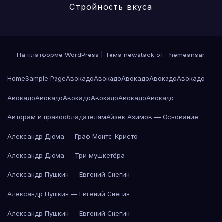
Стройность вкуса
На платформе WordPress
|
Тема newstack от
Themeansar
.
Home
Sample Page
Авокадо
Авокадо
Авокадо
Авокадо
Авокадо
Авокадо
Авокадо
Авокадо
Авокадо
Авокадо
Авокадо
Авторам и правообладателям
Айзек Азимов — Основание
Александр Дюма — Граф Монте-Кристо
Александр Дюма — Три мушкетёра
Александр Пушкин — Евгений Онегин
Александр Пушкин — Евгений Онегин
Александр Пушкин — Евгений Онегин