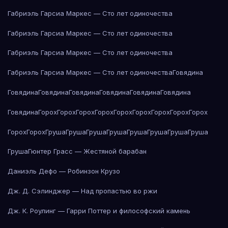
Габриэль Гарсиа Маркес — Сто лет одиночества
Габриэль Гарсиа Маркес — Сто лет одиночества
Габриэль Гарсиа Маркес — Сто лет одиночества
Габриэль Гарсиа Маркес — Сто лет одиночества
Говядина
Говядина
Говядина
Говядина
Говядина
Говядина
Говядина
Говядина
Горох
Горох
Горох
Горох
Горох
Горох
Горох
Горох
Горох
Горох
Горох
Груша
Груша
Груша
Груша
Груша
Груша
Груша
Груша
Груша
Гюнтер Грасс — Жестяной барабан
Даниэль Дефо — Робинзон Крузо
Дж. Д. Сэлинджер — Над пропастью во ржи
Дж. К. Роулинг — Гарри Поттер и философский камень