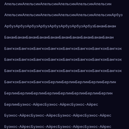
Апельсин
Апельсин
Апельсин
Апельсин
Апельсин
Апельсин
Апельсин
Апельсин
Апельсин
Апельсин
Апельсин
Апельсин
Арбуз
Арбуз
Арбуз
Арбуз
Арбуз
Арбуз
Арбуз
Арбуз
Арбуз
Банан
Банан
Банан
Банан
Банан
Банан
Банан
Банан
Банан
Банан
Банан
Банан
Бангкок
Бангкок
Бангкок
Бангкок
Бангкок
Бангкок
Бангкок
Бангкок
Бангкок
Бангкок
Бангкок
Бангкок
Бангкок
Бангкок
Бангкок
Бангкок
Бангкок
Бангкок
Бангкок
Бангкок
Бангкок
Бангкок
Бангкок
Бангкок
Бангкок
Бангкок
Бангкок
Берлин
Берлин
Берлин
Берлин
Берлин
Берлин
Берлин
Берлин
Берлин
Берлин
Берлин
Берлин
Берлин
Берлин
Буэнос-Айрес
Буэнос-Айрес
Буэнос-Айрес
Буэнос-Айрес
Буэнос-Айрес
Буэнос-Айрес
Буэнос-Айрес
Буэнос-Айрес
Буэнос-Айрес
Буэнос-Айрес
Буэнос-Айрес