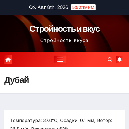
Перейти
Сб. Авг 8th, 2026
5:52:20 PM
к
содержимому
Стройность и вкус
Стройность вкуса
Дубай
Температура: 37.0°C, Осадки: 0.1 мм, Ветер: