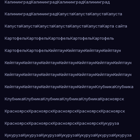
Калининград
Калининград
Калининград
Калининград
Калининград
Калининград
Капуста
Капуста
Капуста
Капуста
Капуста
Капуста
Капуста
Капуста
Капуста
Капуста
Карта сайта
Картофель
Картофель
Картофель
Картофель
Картофель
Картофель
Картофель
Кейптаун
Кейптаун
Кейптаун
Кейптаун
Кейптаун
Кейптаун
Кейптаун
Кейптаун
Кейптаун
Кейптаун
Кейптаун
Кейптаун
Кейптаун
Кейптаун
Кейптаун
Кейптаун
Кейптаун
Кейптаун
Кейптаун
Кейптаун
Кейптаун
Кейптаун
Кейптаун
Клубника
Клубника
Клубника
Клубника
Клубника
Клубника
Клубника
Красноярск
Красноярск
Красноярск
Красноярск
Красноярск
Красноярск
Красноярск
Красноярск
Красноярск
Красноярск
Кукуруза
Кукуруза
Кукуруза
Кукуруза
Кукуруза
Кукуруза
Кукуруза
Кукуруза