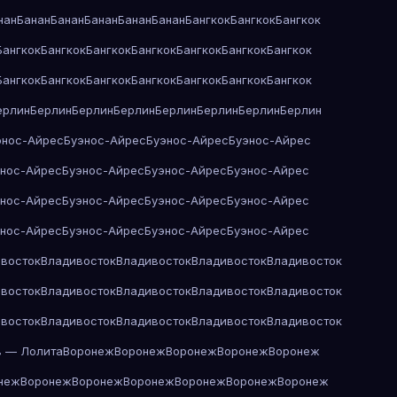
нан
Банан
Банан
Банан
Банан
Банан
Бангкок
Бангкок
Бангкок
Бангкок
Бангкок
Бангкок
Бангкок
Бангкок
Бангкок
Бангкок
Бангкок
Бангкок
Бангкок
Бангкок
Бангкок
Бангкок
Бангкок
ерлин
Берлин
Берлин
Берлин
Берлин
Берлин
Берлин
Берлин
энос-Айрес
Буэнос-Айрес
Буэнос-Айрес
Буэнос-Айрес
энос-Айрес
Буэнос-Айрес
Буэнос-Айрес
Буэнос-Айрес
энос-Айрес
Буэнос-Айрес
Буэнос-Айрес
Буэнос-Айрес
энос-Айрес
Буэнос-Айрес
Буэнос-Айрес
Буэнос-Айрес
восток
Владивосток
Владивосток
Владивосток
Владивосток
восток
Владивосток
Владивосток
Владивосток
Владивосток
восток
Владивосток
Владивосток
Владивосток
Владивосток
в — Лолита
Воронеж
Воронеж
Воронеж
Воронеж
Воронеж
неж
Воронеж
Воронеж
Воронеж
Воронеж
Воронеж
Воронеж