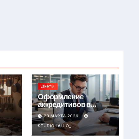
Диеты
Оформление
аккредитивов в
международной
23 МАРТА 2026
торговле
STUDIOHALLO_