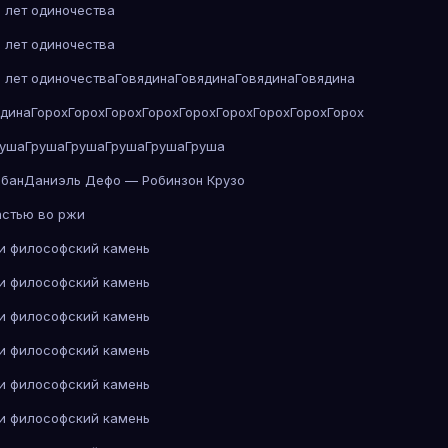
 лет одиночества
 лет одиночества
 лет одиночества
Говядина
Говядина
Говядина
Говядина
ядина
Горох
Горох
Горох
Горох
Горох
Горох
Горох
Горох
Горох
руша
Груша
Груша
Груша
Груша
Груша
абан
Даниэль Дефо — Робинзон Крузо
астью во ржи
 и философский камень
 и философский камень
 и философский камень
 и философский камень
 и философский камень
 и философский камень