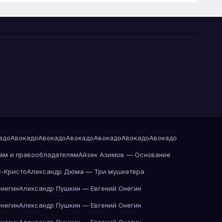
адо
Авокадо
Авокадо
Авокадо
Авокадо
Авокадо
Авокадо
ам и правообладателям
Айзек Азимов — Основание
-Кристо
Александр Дюма — Три мушкетёра
Онегин
Александр Пушкин — Евгений Онегин
Онегин
Александр Пушкин — Евгений Онегин