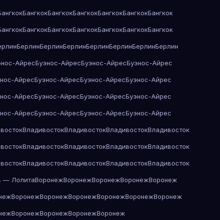
Бангкок
Бангкок
Бангкок
Бангкок
Бангкок
Бангкок
Бангкок
Бангкок
Бангкок
Бангкок
Бангкок
Бангкок
Бангкок
Бангкок
ерлин
Берлин
Берлин
Берлин
Берлин
Берлин
Берлин
Берлин
энос-Айрес
Буэнос-Айрес
Буэнос-Айрес
Буэнос-Айрес
энос-Айрес
Буэнос-Айрес
Буэнос-Айрес
Буэнос-Айрес
энос-Айрес
Буэнос-Айрес
Буэнос-Айрес
Буэнос-Айрес
энос-Айрес
Буэнос-Айрес
Буэнос-Айрес
Буэнос-Айрес
восток
Владивосток
Владивосток
Владивосток
Владивосток
восток
Владивосток
Владивосток
Владивосток
Владивосток
восток
Владивосток
Владивосток
Владивосток
Владивосток
в — Лолита
Воронеж
Воронеж
Воронеж
Воронеж
Воронеж
неж
Воронеж
Воронеж
Воронеж
Воронеж
Воронеж
Воронеж
неж
Воронеж
Воронеж
Воронеж
Воронеж