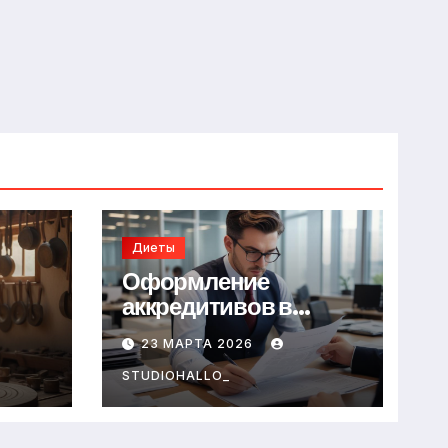
Диеты
Оформление
аккредитивов в
международной
23 МАРТА 2026
торговле
STUDIOHALLO_