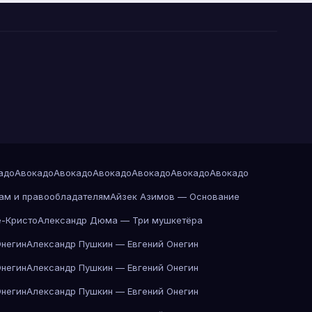
адо
Авокадо
Авокадо
Авокадо
Авокадо
Авокадо
Авокадо
ам и правообладателям
Айзек Азимов — Основание
-Кристо
Александр Дюма — Три мушкетёра
Онегин
Александр Пушкин — Евгений Онегин
Онегин
Александр Пушкин — Евгений Онегин
Онегин
Александр Пушкин — Евгений Онегин