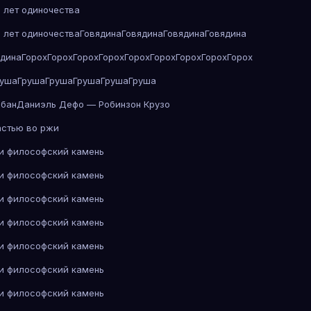
 лет одиночества
 лет одиночества
Говядина
Говядина
Говядина
Говядина
ядина
Горох
Горох
Горох
Горох
Горох
Горох
Горох
Горох
Горох
руша
Груша
Груша
Груша
Груша
Груша
абан
Даниэль Дефо — Робинзон Крузо
астью во ржи
 и философский камень
 и философский камень
 и философский камень
 и философский камень
 и философский камень
 и философский камень
 и философский камень