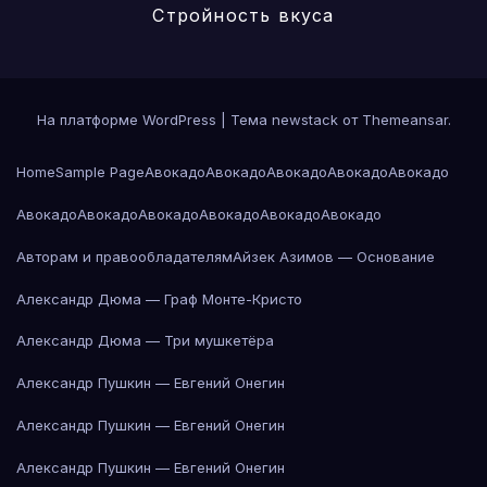
Стройность вкуса
На платформе WordPress
|
Тема newstack от
Themeansar
.
Home
Sample Page
Авокадо
Авокадо
Авокадо
Авокадо
Авокадо
Авокадо
Авокадо
Авокадо
Авокадо
Авокадо
Авокадо
Авторам и правообладателям
Айзек Азимов — Основание
Александр Дюма — Граф Монте-Кристо
Александр Дюма — Три мушкетёра
Александр Пушкин — Евгений Онегин
Александр Пушкин — Евгений Онегин
Александр Пушкин — Евгений Онегин