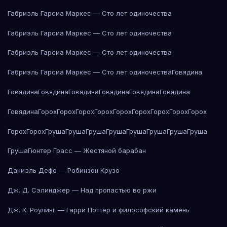
Габриэль Гарсиа Маркес — Сто лет одиночества
Габриэль Гарсиа Маркес — Сто лет одиночества
Габриэль Гарсиа Маркес — Сто лет одиночества
Габриэль Гарсиа Маркес — Сто лет одиночества
Говядина
Говядина
Говядина
Говядина
Говядина
Говядина
Говядина
Говядина
Горох
Горох
Горох
Горох
Горох
Горох
Горох
Горох
Горох
Горох
Горох
Груша
Груша
Груша
Груша
Груша
Груша
Груша
Груша
Груша
Гюнтер Грасс — Жестяной барабан
Даниэль Дефо — Робинзон Крузо
Дж. Д. Сэлинджер — Над пропастью во ржи
Дж. К. Роулинг — Гарри Поттер и философский камень