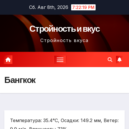
Перейти
Сб. Авг 8th, 2026
7:22:20 PM
к
содержимому
Стройность и вкус
Стройность вкуса
Бангкок
Температура: 35.4°C, Осадки: 149.2 мм, Ветер: