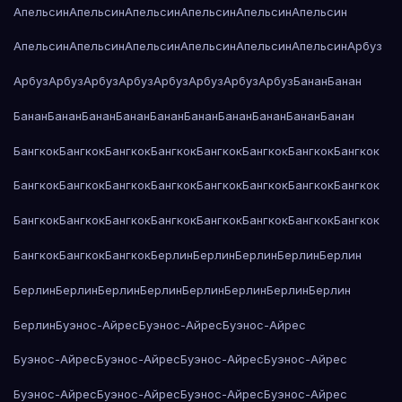
Апельсин
Апельсин
Апельсин
Апельсин
Апельсин
Апельсин
Апельсин
Апельсин
Апельсин
Апельсин
Апельсин
Апельсин
Арбуз
Арбуз
Арбуз
Арбуз
Арбуз
Арбуз
Арбуз
Арбуз
Арбуз
Банан
Банан
Банан
Банан
Банан
Банан
Банан
Банан
Банан
Банан
Банан
Банан
Бангкок
Бангкок
Бангкок
Бангкок
Бангкок
Бангкок
Бангкок
Бангкок
Бангкок
Бангкок
Бангкок
Бангкок
Бангкок
Бангкок
Бангкок
Бангкок
Бангкок
Бангкок
Бангкок
Бангкок
Бангкок
Бангкок
Бангкок
Бангкок
Бангкок
Бангкок
Бангкок
Берлин
Берлин
Берлин
Берлин
Берлин
Берлин
Берлин
Берлин
Берлин
Берлин
Берлин
Берлин
Берлин
Берлин
Буэнос-Айрес
Буэнос-Айрес
Буэнос-Айрес
Буэнос-Айрес
Буэнос-Айрес
Буэнос-Айрес
Буэнос-Айрес
Буэнос-Айрес
Буэнос-Айрес
Буэнос-Айрес
Буэнос-Айрес