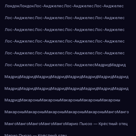
Лондон
Лондон
Лос-Анджелес
Лос-Анджелес
Лос-Анджелес
Лос-Анджелес
Лос-Анджелес
Лос-Анджелес
Лос-Анджелес
Лос-Анджелес
Лос-Анджелес
Лос-Анджелес
Лос-Анджелес
Лос-Анджелес
Лос-Анджелес
Лос-Анджелес
Лос-Анджелес
Лос-Анджелес
Лос-Анджелес
Лос-Анджелес
Лос-Анджелес
Лос-Анджелес
Лос-Анджелес
Лос-Анджелес
Мадрид
Мадрид
Мадрид
Мадрид
Мадрид
Мадрид
Мадрид
Мадрид
Мадрид
Мадрид
Мадрид
Мадрид
Мадрид
Мадрид
Мадрид
Мадрид
Мадрид
Мадрид
Мадрид
Макароны
Макароны
Макароны
Макароны
Макароны
Макароны
Макароны
Макароны
Макароны
Макароны
Манго
Манго
Манго
Манго
Манго
Манго
Манго
Марио Пьюзо — Крёстный отец
Марио Пьюзо — Крёстный отец