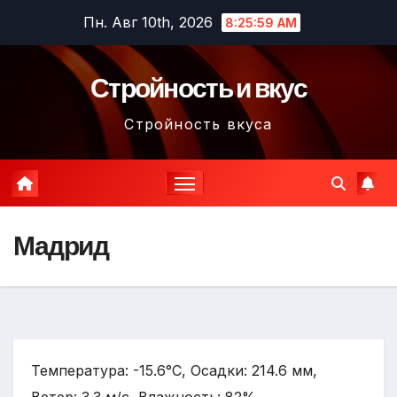
Перейти
Пн. Авг 10th, 2026
8:26:01 AM
к
содержимому
Стройность и вкус
Стройность вкуса
Мадрид
Температура: -15.6°C, Осадки: 214.6 мм,