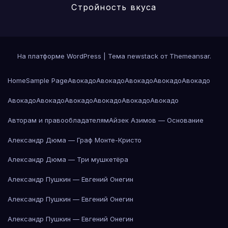
Стройность вкуса
На платформе WordPress
|
Тема newstack от
Themeansar
.
Home
Sample Page
Авокадо
Авокадо
Авокадо
Авокадо
Авокадо
Авокадо
Авокадо
Авокадо
Авокадо
Авокадо
Авокадо
Авторам и правообладателям
Айзек Азимов — Основание
Александр Дюма — Граф Монте-Кристо
Александр Дюма — Три мушкетёра
Александр Пушкин — Евгений Онегин
Александр Пушкин — Евгений Онегин
Александр Пушкин — Евгений Онегин