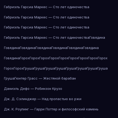
Габриэль Гарсиа Маркес — Сто лет одиночества
Габриэль Гарсиа Маркес — Сто лет одиночества
Габриэль Гарсиа Маркес — Сто лет одиночества
Габриэль Гарсиа Маркес — Сто лет одиночества
Говядина
Говядина
Говядина
Говядина
Говядина
Говядина
Говядина
Говядина
Горох
Горох
Горох
Горох
Горох
Горох
Горох
Горох
Горох
Горох
Горох
Груша
Груша
Груша
Груша
Груша
Груша
Груша
Груша
Груша
Гюнтер Грасс — Жестяной барабан
Даниэль Дефо — Робинзон Крузо
Дж. Д. Сэлинджер — Над пропастью во ржи
Дж. К. Роулинг — Гарри Поттер и философский камень