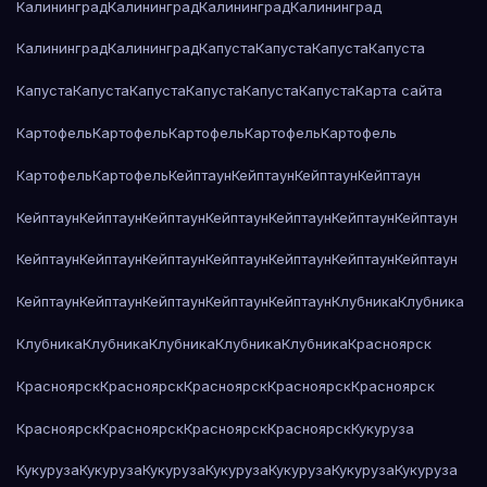
Калининград
Калининград
Калининград
Калининград
Калининград
Калининград
Капуста
Капуста
Капуста
Капуста
Капуста
Капуста
Капуста
Капуста
Капуста
Капуста
Карта сайта
Картофель
Картофель
Картофель
Картофель
Картофель
Картофель
Картофель
Кейптаун
Кейптаун
Кейптаун
Кейптаун
Кейптаун
Кейптаун
Кейптаун
Кейптаун
Кейптаун
Кейптаун
Кейптаун
Кейптаун
Кейптаун
Кейптаун
Кейптаун
Кейптаун
Кейптаун
Кейптаун
Кейптаун
Кейптаун
Кейптаун
Кейптаун
Кейптаун
Клубника
Клубника
Клубника
Клубника
Клубника
Клубника
Клубника
Красноярск
Красноярск
Красноярск
Красноярск
Красноярск
Красноярск
Красноярск
Красноярск
Красноярск
Красноярск
Кукуруза
Кукуруза
Кукуруза
Кукуруза
Кукуруза
Кукуруза
Кукуруза
Кукуруза