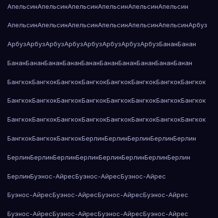
Апельсин
Апельсин
Апельсин
Апельсин
Апельсин
Апельсин
Апельсин
Апельсин
Апельсин
Апельсин
Апельсин
Апельсин
Арбуз
Арбуз
Арбуз
Арбуз
Арбуз
Арбуз
Арбуз
Арбуз
Арбуз
Банан
Банан
Банан
Банан
Банан
Банан
Банан
Банан
Банан
Банан
Банан
Банан
Бангкок
Бангкок
Бангкок
Бангкок
Бангкок
Бангкок
Бангкок
Бангкок
Бангкок
Бангкок
Бангкок
Бангкок
Бангкок
Бангкок
Бангкок
Бангкок
Бангкок
Бангкок
Бангкок
Бангкок
Бангкок
Бангкок
Бангкок
Бангкок
Бангкок
Бангкок
Бангкок
Берлин
Берлин
Берлин
Берлин
Берлин
Берлин
Берлин
Берлин
Берлин
Берлин
Берлин
Берлин
Берлин
Берлин
Буэнос-Айрес
Буэнос-Айрес
Буэнос-Айрес
Буэнос-Айрес
Буэнос-Айрес
Буэнос-Айрес
Буэнос-Айрес
Буэнос-Айрес
Буэнос-Айрес
Буэнос-Айрес
Буэнос-Айрес