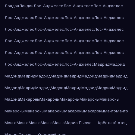
Лондон
Лондон
Лос-Анджелес
Лос-Анджелес
Лос-Анджелес
Лос-Анджелес
Лос-Анджелес
Лос-Анджелес
Лос-Анджелес
Лос-Анджелес
Лос-Анджелес
Лос-Анджелес
Лос-Анджелес
Лос-Анджелес
Лос-Анджелес
Лос-Анджелес
Лос-Анджелес
Лос-Анджелес
Лос-Анджелес
Лос-Анджелес
Лос-Анджелес
Лос-Анджелес
Лос-Анджелес
Лос-Анджелес
Мадрид
Мадрид
Мадрид
Мадрид
Мадрид
Мадрид
Мадрид
Мадрид
Мадрид
Мадрид
Мадрид
Мадрид
Мадрид
Мадрид
Мадрид
Мадрид
Мадрид
Мадрид
Мадрид
Макароны
Макароны
Макароны
Макароны
Макароны
Макароны
Макароны
Макароны
Макароны
Макароны
Манго
Манго
Манго
Манго
Манго
Манго
Манго
Марио Пьюзо — Крёстный отец
Марио Пьюзо — Крёстный отец