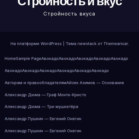
Стройность и вкус
Стройность вкуса
На платформе WordPress
|
Тема newstack от
Themeansar
.
Home
Sample Page
Авокадо
Авокадо
Авокадо
Авокадо
Авокадо
Авокадо
Авокадо
Авокадо
Авокадо
Авокадо
Авокадо
Авторам и правообладателям
Айзек Азимов — Основание
Александр Дюма — Граф Монте-Кристо
Александр Дюма — Три мушкетёра
Александр Пушкин — Евгений Онегин
Александр Пушкин — Евгений Онегин