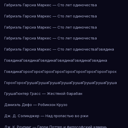
Габриэль Гарсиа Маркес — Сто лет одиночества
Габриэль Гарсиа Маркес — Сто лет одиночества
Габриэль Гарсиа Маркес — Сто лет одиночества
Габриэль Гарсиа Маркес — Сто лет одиночества
Габриэль Гарсиа Маркес — Сто лет одиночества
Говядина
Говядина
Говядина
Говядина
Говядина
Говядина
Говядина
Говядина
Горох
Горох
Горох
Горох
Горох
Горох
Горох
Горох
Горох
Горох
Горох
Груша
Груша
Груша
Груша
Груша
Груша
Груша
Груша
Груша
Гюнтер Грасс — Жестяной барабан
Даниэль Дефо — Робинзон Крузо
Дж. Д. Сэлинджер — Над пропастью во ржи
Дж. К. Роулинг — Гарри Поттер и философский камень