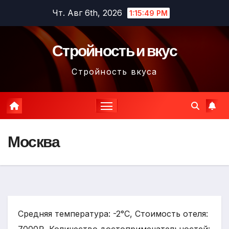
Перейти
Чт. Авг 6th, 2026
1:15:50 PM
к
содержимому
Стройность и вкус
Стройность вкуса
Москва
Средняя температура: -2°C, Стоимость отеля: