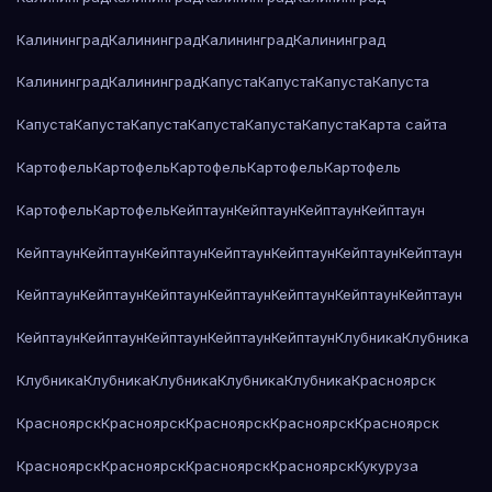
Калининград
Калининград
Калининград
Калининград
Калининград
Калининград
Капуста
Капуста
Капуста
Капуста
Капуста
Капуста
Капуста
Капуста
Капуста
Капуста
Карта сайта
Картофель
Картофель
Картофель
Картофель
Картофель
Картофель
Картофель
Кейптаун
Кейптаун
Кейптаун
Кейптаун
Кейптаун
Кейптаун
Кейптаун
Кейптаун
Кейптаун
Кейптаун
Кейптаун
Кейптаун
Кейптаун
Кейптаун
Кейптаун
Кейптаун
Кейптаун
Кейптаун
Кейптаун
Кейптаун
Кейптаун
Кейптаун
Кейптаун
Клубника
Клубника
Клубника
Клубника
Клубника
Клубника
Клубника
Красноярск
Красноярск
Красноярск
Красноярск
Красноярск
Красноярск
Красноярск
Красноярск
Красноярск
Красноярск
Кукуруза