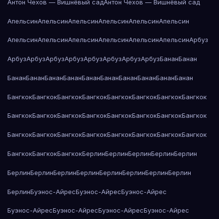
Антон Чехов — Вишнёвый сад
Антон Чехов — Вишнёвый сад
Апельсин
Апельсин
Апельсин
Апельсин
Апельсин
Апельсин
Апельсин
Апельсин
Апельсин
Апельсин
Апельсин
Апельсин
Арбуз
Арбуз
Арбуз
Арбуз
Арбуз
Арбуз
Арбуз
Арбуз
Арбуз
Банан
Банан
Банан
Банан
Банан
Банан
Банан
Банан
Банан
Банан
Банан
Банан
Бангкок
Бангкок
Бангкок
Бангкок
Бангкок
Бангкок
Бангкок
Бангкок
Бангкок
Бангкок
Бангкок
Бангкок
Бангкок
Бангкок
Бангкок
Бангкок
Бангкок
Бангкок
Бангкок
Бангкок
Бангкок
Бангкок
Бангкок
Бангкок
Бангкок
Бангкок
Бангкок
Берлин
Берлин
Берлин
Берлин
Берлин
Берлин
Берлин
Берлин
Берлин
Берлин
Берлин
Берлин
Берлин
Берлин
Буэнос-Айрес
Буэнос-Айрес
Буэнос-Айрес
Буэнос-Айрес
Буэнос-Айрес
Буэнос-Айрес
Буэнос-Айрес