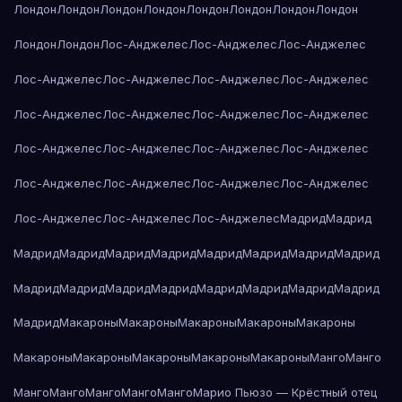
Лондон
Лондон
Лондон
Лондон
Лондон
Лондон
Лондон
Лондон
Лондон
Лондон
Лос-Анджелес
Лос-Анджелес
Лос-Анджелес
Лос-Анджелес
Лос-Анджелес
Лос-Анджелес
Лос-Анджелес
Лос-Анджелес
Лос-Анджелес
Лос-Анджелес
Лос-Анджелес
Лос-Анджелес
Лос-Анджелес
Лос-Анджелес
Лос-Анджелес
Лос-Анджелес
Лос-Анджелес
Лос-Анджелес
Лос-Анджелес
Лос-Анджелес
Лос-Анджелес
Лос-Анджелес
Мадрид
Мадрид
Мадрид
Мадрид
Мадрид
Мадрид
Мадрид
Мадрид
Мадрид
Мадрид
Мадрид
Мадрид
Мадрид
Мадрид
Мадрид
Мадрид
Мадрид
Мадрид
Мадрид
Макароны
Макароны
Макароны
Макароны
Макароны
Макароны
Макароны
Макароны
Макароны
Макароны
Манго
Манго
Манго
Манго
Манго
Манго
Манго
Марио Пьюзо — Крёстный отец