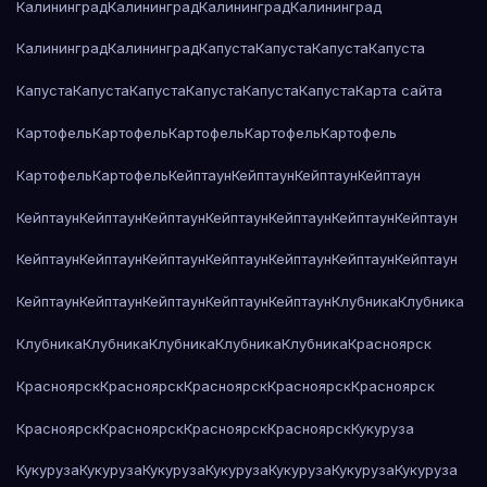
Калининград
Калининград
Калининград
Калининград
Калининград
Калининград
Капуста
Капуста
Капуста
Капуста
Капуста
Капуста
Капуста
Капуста
Капуста
Капуста
Карта сайта
Картофель
Картофель
Картофель
Картофель
Картофель
Картофель
Картофель
Кейптаун
Кейптаун
Кейптаун
Кейптаун
Кейптаун
Кейптаун
Кейптаун
Кейптаун
Кейптаун
Кейптаун
Кейптаун
Кейптаун
Кейптаун
Кейптаун
Кейптаун
Кейптаун
Кейптаун
Кейптаун
Кейптаун
Кейптаун
Кейптаун
Кейптаун
Кейптаун
Клубника
Клубника
Клубника
Клубника
Клубника
Клубника
Клубника
Красноярск
Красноярск
Красноярск
Красноярск
Красноярск
Красноярск
Красноярск
Красноярск
Красноярск
Красноярск
Кукуруза
Кукуруза
Кукуруза
Кукуруза
Кукуруза
Кукуруза
Кукуруза
Кукуруза