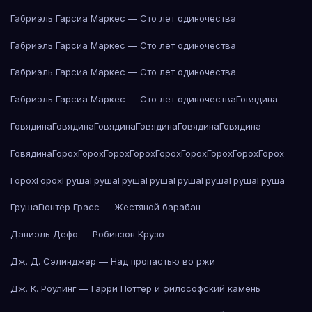
Габриэль Гарсиа Маркес — Сто лет одиночества
Габриэль Гарсиа Маркес — Сто лет одиночества
Габриэль Гарсиа Маркес — Сто лет одиночества
Габриэль Гарсиа Маркес — Сто лет одиночества
Говядина
Говядина
Говядина
Говядина
Говядина
Говядина
Говядина
Говядина
Горох
Горох
Горох
Горох
Горох
Горох
Горох
Горох
Горох
Горох
Горох
Груша
Груша
Груша
Груша
Груша
Груша
Груша
Груша
Груша
Гюнтер Грасс — Жестяной барабан
Даниэль Дефо — Робинзон Крузо
Дж. Д. Сэлинджер — Над пропастью во ржи
Дж. К. Роулинг — Гарри Поттер и философский камень