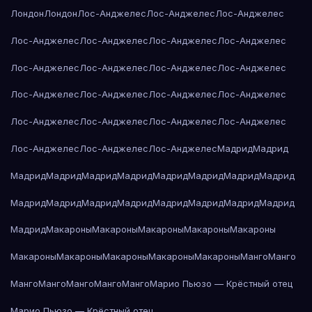
Лондон
Лондон
Лос-Анджелес
Лос-Анджелес
Лос-Анджелес
Лос-Анджелес
Лос-Анджелес
Лос-Анджелес
Лос-Анджелес
Лос-Анджелес
Лос-Анджелес
Лос-Анджелес
Лос-Анджелес
Лос-Анджелес
Лос-Анджелес
Лос-Анджелес
Лос-Анджелес
Лос-Анджелес
Лос-Анджелес
Лос-Анджелес
Лос-Анджелес
Лос-Анджелес
Лос-Анджелес
Лос-Анджелес
Мадрид
Мадрид
Мадрид
Мадрид
Мадрид
Мадрид
Мадрид
Мадрид
Мадрид
Мадрид
Мадрид
Мадрид
Мадрид
Мадрид
Мадрид
Мадрид
Мадрид
Мадрид
Мадрид
Макароны
Макароны
Макароны
Макароны
Макароны
Макароны
Макароны
Макароны
Макароны
Макароны
Манго
Манго
Манго
Манго
Манго
Манго
Манго
Марио Пьюзо — Крёстный отец
Марио Пьюзо — Крёстный отец