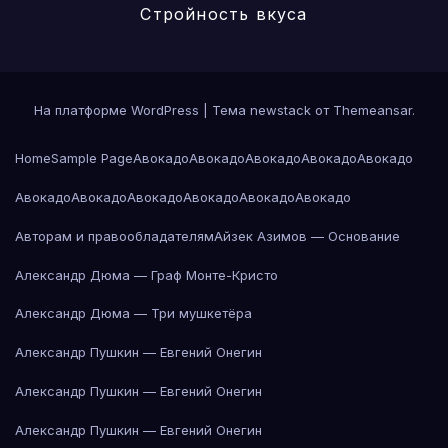
Стройность вкуса
На платформе WordPress
|
Тема newstack от
Themeansar
.
Home
Sample Page
Авокадо
Авокадо
Авокадо
Авокадо
Авокадо
Авокадо
Авокадо
Авокадо
Авокадо
Авокадо
Авокадо
Авторам и правообладателям
Айзек Азимов — Основание
Александр Дюма — Граф Монте-Кристо
Александр Дюма — Три мушкетёра
Александр Пушкин — Евгений Онегин
Александр Пушкин — Евгений Онегин
Александр Пушкин — Евгений Онегин