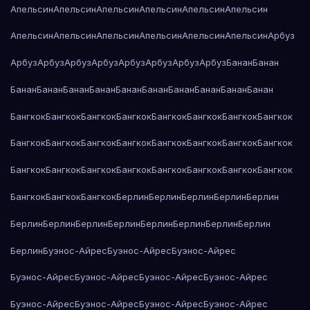
Апельсин
Апельсин
Апельсин
Апельсин
Апельсин
Апельсин
Апельсин
Апельсин
Апельсин
Апельсин
Апельсин
Апельсин
Арбуз
Арбуз
Арбуз
Арбуз
Арбуз
Арбуз
Арбуз
Арбуз
Арбуз
Банан
Банан
Банан
Банан
Банан
Банан
Банан
Банан
Банан
Банан
Банан
Банан
Бангкок
Бангкок
Бангкок
Бангкок
Бангкок
Бангкок
Бангкок
Бангкок
Бангкок
Бангкок
Бангкок
Бангкок
Бангкок
Бангкок
Бангкок
Бангкок
Бангкок
Бангкок
Бангкок
Бангкок
Бангкок
Бангкок
Бангкок
Бангкок
Бангкок
Бангкок
Бангкок
Берлин
Берлин
Берлин
Берлин
Берлин
Берлин
Берлин
Берлин
Берлин
Берлин
Берлин
Берлин
Берлин
Берлин
Буэнос-Айрес
Буэнос-Айрес
Буэнос-Айрес
Буэнос-Айрес
Буэнос-Айрес
Буэнос-Айрес
Буэнос-Айрес
Буэнос-Айрес
Буэнос-Айрес
Буэнос-Айрес
Буэнос-Айрес