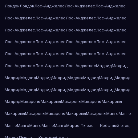
Лондон
Лондон
Лос-Анджелес
Лос-Анджелес
Лос-Анджелес
Лос-Анджелес
Лос-Анджелес
Лос-Анджелес
Лос-Анджелес
Лос-Анджелес
Лос-Анджелес
Лос-Анджелес
Лос-Анджелес
Лос-Анджелес
Лос-Анджелес
Лос-Анджелес
Лос-Анджелес
Лос-Анджелес
Лос-Анджелес
Лос-Анджелес
Лос-Анджелес
Лос-Анджелес
Лос-Анджелес
Лос-Анджелес
Мадрид
Мадрид
Мадрид
Мадрид
Мадрид
Мадрид
Мадрид
Мадрид
Мадрид
Мадрид
Мадрид
Мадрид
Мадрид
Мадрид
Мадрид
Мадрид
Мадрид
Мадрид
Мадрид
Макароны
Макароны
Макароны
Макароны
Макароны
Макароны
Макароны
Макароны
Макароны
Макароны
Манго
Манго
Манго
Манго
Манго
Манго
Манго
Марио Пьюзо — Крёстный отец
Марио Пьюзо — Крёстный отец