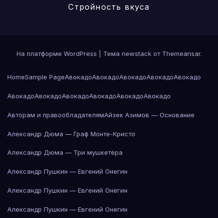
Стройность вкуса
На платформе WordPress
|
Тема newstack от
Themeansar
.
Home
Sample Page
Авокадо
Авокадо
Авокадо
Авокадо
Авокадо
Авокадо
Авокадо
Авокадо
Авокадо
Авокадо
Авокадо
Авторам и правообладателям
Айзек Азимов — Основание
Александр Дюма — Граф Монте-Кристо
Александр Дюма — Три мушкетёра
Александр Пушкин — Евгений Онегин
Александр Пушкин — Евгений Онегин
Александр Пушкин — Евгений Онегин