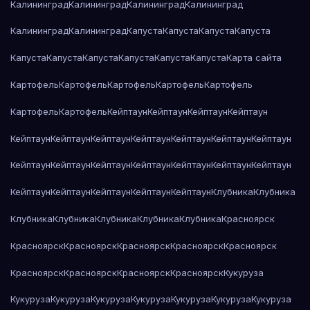
Калининград
Калининград
Калининград
Калининград
Калининград
Калининград
Капуста
Капуста
Капуста
Капуста
Капуста
Капуста
Капуста
Капуста
Капуста
Капуста
Карта сайта
Картофель
Картофель
Картофель
Картофель
Картофель
Картофель
Картофель
Кейптаун
Кейптаун
Кейптаун
Кейптаун
Кейптаун
Кейптаун
Кейптаун
Кейптаун
Кейптаун
Кейптаун
Кейптаун
Кейптаун
Кейптаун
Кейптаун
Кейптаун
Кейптаун
Кейптаун
Кейптаун
Кейптаун
Кейптаун
Кейптаун
Кейптаун
Кейптаун
Клубника
Клубника
Клубника
Клубника
Клубника
Клубника
Клубника
Красноярск
Красноярск
Красноярск
Красноярск
Красноярск
Красноярск
Красноярск
Красноярск
Красноярск
Красноярск
Кукуруза
Кукуруза
Кукуруза
Кукуруза
Кукуруза
Кукуруза
Кукуруза
Кукуруза