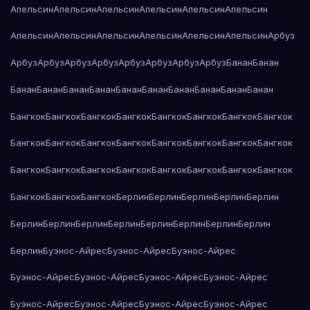
Апельсин
Апельсин
Апельсин
Апельсин
Апельсин
Апельсин
Апельсин
Апельсин
Апельсин
Апельсин
Апельсин
Апельсин
Арбуз
Арбуз
Арбуз
Арбуз
Арбуз
Арбуз
Арбуз
Арбуз
Арбуз
Банан
Банан
Банан
Банан
Банан
Банан
Банан
Банан
Банан
Банан
Банан
Банан
Бангкок
Бангкок
Бангкок
Бангкок
Бангкок
Бангкок
Бангкок
Бангкок
Бангкок
Бангкок
Бангкок
Бангкок
Бангкок
Бангкок
Бангкок
Бангкок
Бангкок
Бангкок
Бангкок
Бангкок
Бангкок
Бангкок
Бангкок
Бангкок
Бангкок
Бангкок
Бангкок
Берлин
Берлин
Берлин
Берлин
Берлин
Берлин
Берлин
Берлин
Берлин
Берлин
Берлин
Берлин
Берлин
Берлин
Буэнос-Айрес
Буэнос-Айрес
Буэнос-Айрес
Буэнос-Айрес
Буэнос-Айрес
Буэнос-Айрес
Буэнос-Айрес
Буэнос-Айрес
Буэнос-Айрес
Буэнос-Айрес
Буэнос-Айрес