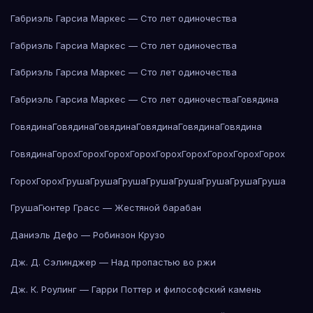
Габриэль Гарсиа Маркес — Сто лет одиночества
Габриэль Гарсиа Маркес — Сто лет одиночества
Габриэль Гарсиа Маркес — Сто лет одиночества
Габриэль Гарсиа Маркес — Сто лет одиночества
Говядина
Говядина
Говядина
Говядина
Говядина
Говядина
Говядина
Говядина
Горох
Горох
Горох
Горох
Горох
Горох
Горох
Горох
Горох
Горох
Горох
Груша
Груша
Груша
Груша
Груша
Груша
Груша
Груша
Груша
Гюнтер Грасс — Жестяной барабан
Даниэль Дефо — Робинзон Крузо
Дж. Д. Сэлинджер — Над пропастью во ржи
Дж. К. Роулинг — Гарри Поттер и философский камень