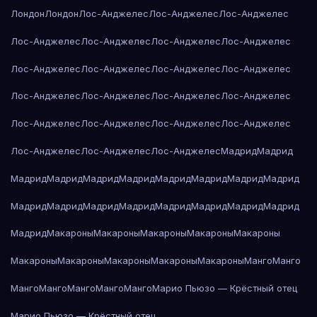
Лондон
Лондон
Лос-Анджелес
Лос-Анджелес
Лос-Анджелес
Лос-Анджелес
Лос-Анджелес
Лос-Анджелес
Лос-Анджелес
Лос-Анджелес
Лос-Анджелес
Лос-Анджелес
Лос-Анджелес
Лос-Анджелес
Лос-Анджелес
Лос-Анджелес
Лос-Анджелес
Лос-Анджелес
Лос-Анджелес
Лос-Анджелес
Лос-Анджелес
Лос-Анджелес
Лос-Анджелес
Лос-Анджелес
Мадрид
Мадрид
Мадрид
Мадрид
Мадрид
Мадрид
Мадрид
Мадрид
Мадрид
Мадрид
Мадрид
Мадрид
Мадрид
Мадрид
Мадрид
Мадрид
Мадрид
Мадрид
Мадрид
Макароны
Макароны
Макароны
Макароны
Макароны
Макароны
Макароны
Макароны
Макароны
Макароны
Манго
Манго
Манго
Манго
Манго
Манго
Манго
Марио Пьюзо — Крёстный отец
Марио Пьюзо — Крёстный отец