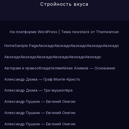
Стройность вкуса
На платформе WordPress
|
Тема newstack от
Themeansar
.
Home
Sample Page
Авокадо
Авокадо
Авокадо
Авокадо
Авокадо
Авокадо
Авокадо
Авокадо
Авокадо
Авокадо
Авокадо
Авторам и правообладателям
Айзек Азимов — Основание
Александр Дюма — Граф Монте-Кристо
Александр Дюма — Три мушкетёра
Александр Пушкин — Евгений Онегин
Александр Пушкин — Евгений Онегин
Александр Пушкин — Евгений Онегин