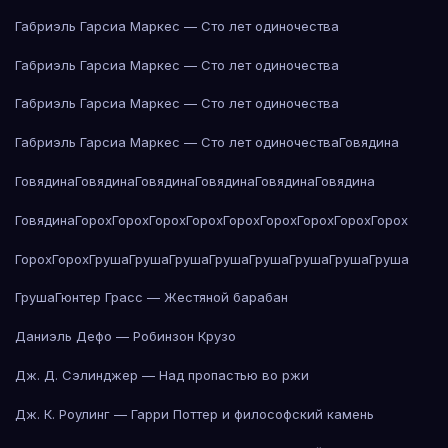
Габриэль Гарсиа Маркес — Сто лет одиночества
Габриэль Гарсиа Маркес — Сто лет одиночества
Габриэль Гарсиа Маркес — Сто лет одиночества
Габриэль Гарсиа Маркес — Сто лет одиночества
Говядина
Говядина
Говядина
Говядина
Говядина
Говядина
Говядина
Говядина
Горох
Горох
Горох
Горох
Горох
Горох
Горох
Горох
Горох
Горох
Горох
Груша
Груша
Груша
Груша
Груша
Груша
Груша
Груша
Груша
Гюнтер Грасс — Жестяной барабан
Даниэль Дефо — Робинзон Крузо
Дж. Д. Сэлинджер — Над пропастью во ржи
Дж. К. Роулинг — Гарри Поттер и философский камень