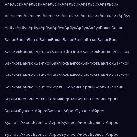
Апельсин
Апельсин
Апельсин
Апельсин
Апельсин
Апельсин
Апельсин
Апельсин
Апельсин
Апельсин
Апельсин
Апельсин
Арбуз
Арбуз
Арбуз
Арбуз
Арбуз
Арбуз
Арбуз
Арбуз
Арбуз
Банан
Банан
Банан
Банан
Банан
Банан
Банан
Банан
Банан
Банан
Банан
Банан
Бангкок
Бангкок
Бангкок
Бангкок
Бангкок
Бангкок
Бангкок
Бангкок
Бангкок
Бангкок
Бангкок
Бангкок
Бангкок
Бангкок
Бангкок
Бангкок
Бангкок
Бангкок
Бангкок
Бангкок
Бангкок
Бангкок
Бангкок
Бангкок
Бангкок
Бангкок
Бангкок
Берлин
Берлин
Берлин
Берлин
Берлин
Берлин
Берлин
Берлин
Берлин
Берлин
Берлин
Берлин
Берлин
Берлин
Буэнос-Айрес
Буэнос-Айрес
Буэнос-Айрес
Буэнос-Айрес
Буэнос-Айрес
Буэнос-Айрес
Буэнос-Айрес
Буэнос-Айрес
Буэнос-Айрес
Буэнос-Айрес
Буэнос-Айрес