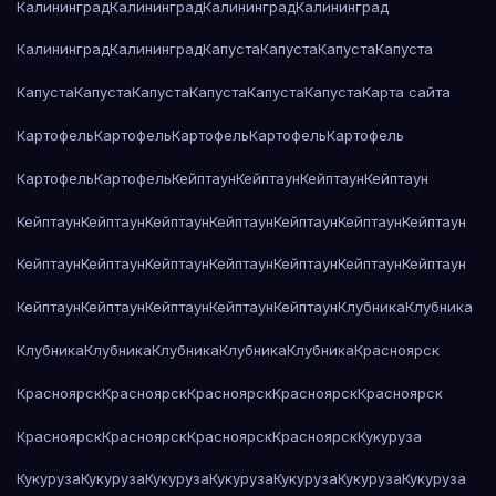
Калининград
Калининград
Калининград
Калининград
Калининград
Калининград
Капуста
Капуста
Капуста
Капуста
Капуста
Капуста
Капуста
Капуста
Капуста
Капуста
Карта сайта
Картофель
Картофель
Картофель
Картофель
Картофель
Картофель
Картофель
Кейптаун
Кейптаун
Кейптаун
Кейптаун
Кейптаун
Кейптаун
Кейптаун
Кейптаун
Кейптаун
Кейптаун
Кейптаун
Кейптаун
Кейптаун
Кейптаун
Кейптаун
Кейптаун
Кейптаун
Кейптаун
Кейптаун
Кейптаун
Кейптаун
Кейптаун
Кейптаун
Клубника
Клубника
Клубника
Клубника
Клубника
Клубника
Клубника
Красноярск
Красноярск
Красноярск
Красноярск
Красноярск
Красноярск
Красноярск
Красноярск
Красноярск
Красноярск
Кукуруза
Кукуруза
Кукуруза
Кукуруза
Кукуруза
Кукуруза
Кукуруза
Кукуруза