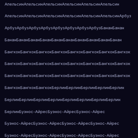
Апельсин
Апельсин
Апельсин
Апельсин
Апельсин
Апельсин
Апельсин
Апельсин
Апельсин
Апельсин
Апельсин
Апельсин
Арбуз
Арбуз
Арбуз
Арбуз
Арбуз
Арбуз
Арбуз
Арбуз
Арбуз
Банан
Банан
Банан
Банан
Банан
Банан
Банан
Банан
Банан
Банан
Банан
Банан
Бангкок
Бангкок
Бангкок
Бангкок
Бангкок
Бангкок
Бангкок
Бангкок
Бангкок
Бангкок
Бангкок
Бангкок
Бангкок
Бангкок
Бангкок
Бангкок
Бангкок
Бангкок
Бангкок
Бангкок
Бангкок
Бангкок
Бангкок
Бангкок
Бангкок
Бангкок
Бангкок
Берлин
Берлин
Берлин
Берлин
Берлин
Берлин
Берлин
Берлин
Берлин
Берлин
Берлин
Берлин
Берлин
Берлин
Буэнос-Айрес
Буэнос-Айрес
Буэнос-Айрес
Буэнос-Айрес
Буэнос-Айрес
Буэнос-Айрес
Буэнос-Айрес
Буэнос-Айрес
Буэнос-Айрес
Буэнос-Айрес
Буэнос-Айрес