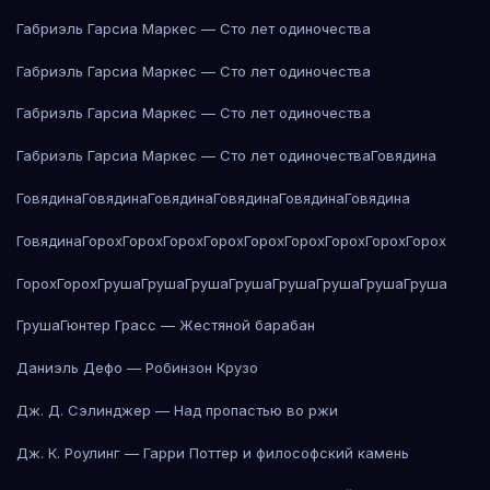
Габриэль Гарсиа Маркес — Сто лет одиночества
Габриэль Гарсиа Маркес — Сто лет одиночества
Габриэль Гарсиа Маркес — Сто лет одиночества
Габриэль Гарсиа Маркес — Сто лет одиночества
Говядина
Говядина
Говядина
Говядина
Говядина
Говядина
Говядина
Говядина
Горох
Горох
Горох
Горох
Горох
Горох
Горох
Горох
Горох
Горох
Горох
Груша
Груша
Груша
Груша
Груша
Груша
Груша
Груша
Груша
Гюнтер Грасс — Жестяной барабан
Даниэль Дефо — Робинзон Крузо
Дж. Д. Сэлинджер — Над пропастью во ржи
Дж. К. Роулинг — Гарри Поттер и философский камень