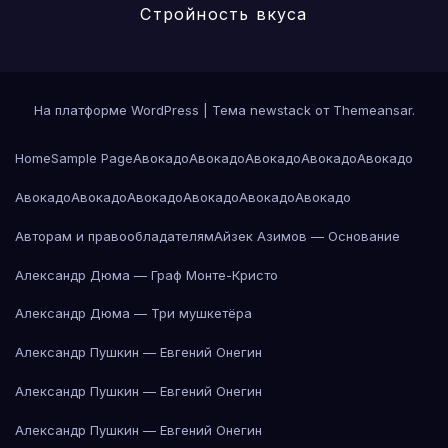
Стройность вкуса
На платформе WordPress
|
Тема newstack от
Themeansar
.
Home
Sample Page
Авокадо
Авокадо
Авокадо
Авокадо
Авокадо
Авокадо
Авокадо
Авокадо
Авокадо
Авокадо
Авокадо
Авторам и правообладателям
Айзек Азимов — Основание
Александр Дюма — Граф Монте-Кристо
Александр Дюма — Три мушкетёра
Александр Пушкин — Евгений Онегин
Александр Пушкин — Евгений Онегин
Александр Пушкин — Евгений Онегин