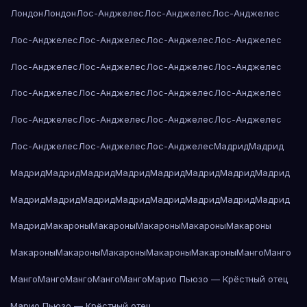
Лондон
Лондон
Лос-Анджелес
Лос-Анджелес
Лос-Анджелес
Лос-Анджелес
Лос-Анджелес
Лос-Анджелес
Лос-Анджелес
Лос-Анджелес
Лос-Анджелес
Лос-Анджелес
Лос-Анджелес
Лос-Анджелес
Лос-Анджелес
Лос-Анджелес
Лос-Анджелес
Лос-Анджелес
Лос-Анджелес
Лос-Анджелес
Лос-Анджелес
Лос-Анджелес
Лос-Анджелес
Лос-Анджелес
Мадрид
Мадрид
Мадрид
Мадрид
Мадрид
Мадрид
Мадрид
Мадрид
Мадрид
Мадрид
Мадрид
Мадрид
Мадрид
Мадрид
Мадрид
Мадрид
Мадрид
Мадрид
Мадрид
Макароны
Макароны
Макароны
Макароны
Макароны
Макароны
Макароны
Макароны
Макароны
Макароны
Манго
Манго
Манго
Манго
Манго
Манго
Манго
Марио Пьюзо — Крёстный отец
Марио Пьюзо — Крёстный отец