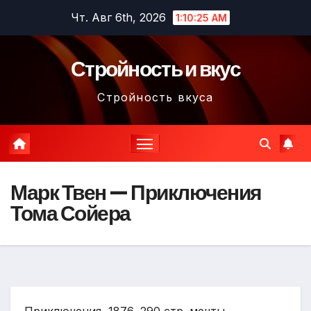
Перейти
Чт. Авг 6th, 2026
1:10:26 AM
к
содержимому
Стройность и вкус
Стройность вкуса
Марк Твен — Приключения
Тома Сойера