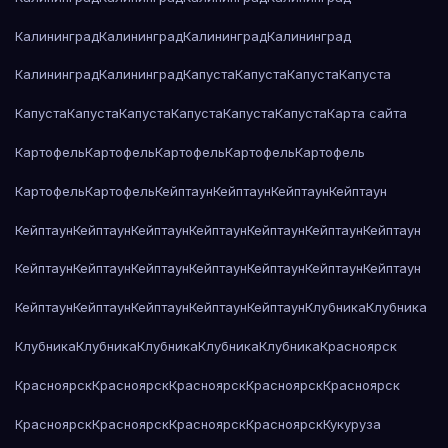
Калининград
Калининград
Калининград
Калининград
Калининград
Калининград
Капуста
Капуста
Капуста
Капуста
Капуста
Капуста
Капуста
Капуста
Капуста
Капуста
Карта сайта
Картофель
Картофель
Картофель
Картофель
Картофель
Картофель
Картофель
Кейптаун
Кейптаун
Кейптаун
Кейптаун
Кейптаун
Кейптаун
Кейптаун
Кейптаун
Кейптаун
Кейптаун
Кейптаун
Кейптаун
Кейптаун
Кейптаун
Кейптаун
Кейптаун
Кейптаун
Кейптаун
Кейптаун
Кейптаун
Кейптаун
Кейптаун
Кейптаун
Клубника
Клубника
Клубника
Клубника
Клубника
Клубника
Клубника
Красноярск
Красноярск
Красноярск
Красноярск
Красноярск
Красноярск
Красноярск
Красноярск
Красноярск
Красноярск
Кукуруза