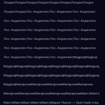
Лондон
Лондон
Лондон
Лондон
Лондон
Лондон
Лондон
Лондон
Лондон
Лондон
Лос-Анджелес
Лос-Анджелес
Лос-Анджелес
Лос-Анджелес
Лос-Анджелес
Лос-Анджелес
Лос-Анджелес
Лос-Анджелес
Лос-Анджелес
Лос-Анджелес
Лос-Анджелес
Лос-Анджелес
Лос-Анджелес
Лос-Анджелес
Лос-Анджелес
Лос-Анджелес
Лос-Анджелес
Лос-Анджелес
Лос-Анджелес
Лос-Анджелес
Лос-Анджелес
Лос-Анджелес
Мадрид
Мадрид
Мадрид
Мадрид
Мадрид
Мадрид
Мадрид
Мадрид
Мадрид
Мадрид
Мадрид
Мадрид
Мадрид
Мадрид
Мадрид
Мадрид
Мадрид
Мадрид
Мадрид
Макароны
Макароны
Макароны
Макароны
Макароны
Макароны
Макароны
Макароны
Макароны
Макароны
Манго
Манго
Манго
Манго
Манго
Манго
Манго
Марио Пьюзо — Крёстный отец