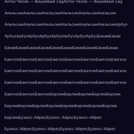
Антон Чехов — Вишнёвый сад
Антон Чехов — Вишнёвый сад
Апельсин
Апельсин
Апельсин
Апельсин
Апельсин
Апельсин
Апельсин
Апельсин
Апельсин
Апельсин
Апельсин
Апельсин
Арбуз
Арбуз
Арбуз
Арбуз
Арбуз
Арбуз
Арбуз
Арбуз
Арбуз
Банан
Банан
Банан
Банан
Банан
Банан
Банан
Банан
Банан
Банан
Банан
Банан
Бангкок
Бангкок
Бангкок
Бангкок
Бангкок
Бангкок
Бангкок
Бангкок
Бангкок
Бангкок
Бангкок
Бангкок
Бангкок
Бангкок
Бангкок
Бангкок
Бангкок
Бангкок
Бангкок
Бангкок
Бангкок
Бангкок
Бангкок
Бангкок
Бангкок
Бангкок
Бангкок
Берлин
Берлин
Берлин
Берлин
Берлин
Берлин
Берлин
Берлин
Берлин
Берлин
Берлин
Берлин
Берлин
Берлин
Буэнос-Айрес
Буэнос-Айрес
Буэнос-Айрес
Буэнос-Айрес
Буэнос-Айрес
Буэнос-Айрес
Буэнос-Айрес