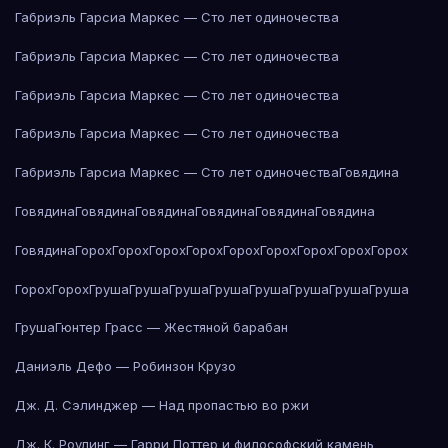
Габриэль Гарсиа Маркес — Сто лет одиночества
Габриэль Гарсиа Маркес — Сто лет одиночества
Габриэль Гарсиа Маркес — Сто лет одиночества
Габриэль Гарсиа Маркес — Сто лет одиночества
Габриэль Гарсиа Маркес — Сто лет одиночества
Говядина
Говядина
Говядина
Говядина
Говядина
Говядина
Говядина
Говядина
Горох
Горох
Горох
Горох
Горох
Горох
Горох
Горох
Горох
Горох
Горох
Груша
Груша
Груша
Груша
Груша
Груша
Груша
Груша
Груша
Гюнтер Грасс — Жестяной барабан
Даниэль Дефо — Робинзон Крузо
Дж. Д. Сэлинджер — Над пропастью во ржи
Дж. К. Роулинг — Гарри Поттер и философский камень