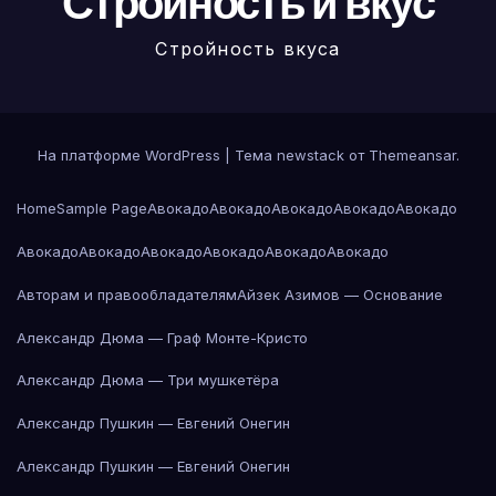
Стройность и вкус
Стройность вкуса
На платформе WordPress
|
Тема newstack от
Themeansar
.
Home
Sample Page
Авокадо
Авокадо
Авокадо
Авокадо
Авокадо
Авокадо
Авокадо
Авокадо
Авокадо
Авокадо
Авокадо
Авторам и правообладателям
Айзек Азимов — Основание
Александр Дюма — Граф Монте-Кристо
Александр Дюма — Три мушкетёра
Александр Пушкин — Евгений Онегин
Александр Пушкин — Евгений Онегин