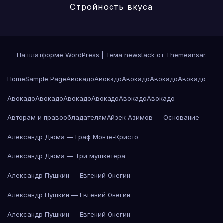
Стройность вкуса
На платформе WordPress
|
Тема newstack от
Themeansar
.
Home
Sample Page
Авокадо
Авокадо
Авокадо
Авокадо
Авокадо
Авокадо
Авокадо
Авокадо
Авокадо
Авокадо
Авокадо
Авторам и правообладателям
Айзек Азимов — Основание
Александр Дюма — Граф Монте-Кристо
Александр Дюма — Три мушкетёра
Александр Пушкин — Евгений Онегин
Александр Пушкин — Евгений Онегин
Александр Пушкин — Евгений Онегин