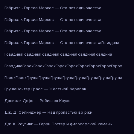
Габриэль Гарсиа Маркес — Сто лет одиночества
Габриэль Гарсиа Маркес — Сто лет одиночества
Габриэль Гарсиа Маркес — Сто лет одиночества
Габриэль Гарсиа Маркес — Сто лет одиночества
Говядина
Говядина
Говядина
Говядина
Говядина
Говядина
Говядина
Говядина
Горох
Горох
Горох
Горох
Горох
Горох
Горох
Горох
Горох
Горох
Горох
Груша
Груша
Груша
Груша
Груша
Груша
Груша
Груша
Груша
Гюнтер Грасс — Жестяной барабан
Даниэль Дефо — Робинзон Крузо
Дж. Д. Сэлинджер — Над пропастью во ржи
Дж. К. Роулинг — Гарри Поттер и философский камень