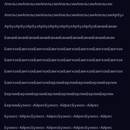
Апельсин
Апельсин
Апельсин
Апельсин
Апельсин
Апельсин
Апельсин
Апельсин
Апельсин
Апельсин
Апельсин
Апельсин
Арбуз
Арбуз
Арбуз
Арбуз
Арбуз
Арбуз
Арбуз
Арбуз
Арбуз
Банан
Банан
Банан
Банан
Банан
Банан
Банан
Банан
Банан
Банан
Банан
Банан
Бангкок
Бангкок
Бангкок
Бангкок
Бангкок
Бангкок
Бангкок
Бангкок
Бангкок
Бангкок
Бангкок
Бангкок
Бангкок
Бангкок
Бангкок
Бангкок
Бангкок
Бангкок
Бангкок
Бангкок
Бангкок
Бангкок
Бангкок
Бангкок
Бангкок
Бангкок
Бангкок
Берлин
Берлин
Берлин
Берлин
Берлин
Берлин
Берлин
Берлин
Берлин
Берлин
Берлин
Берлин
Берлин
Берлин
Буэнос-Айрес
Буэнос-Айрес
Буэнос-Айрес
Буэнос-Айрес
Буэнос-Айрес
Буэнос-Айрес
Буэнос-Айрес
Буэнос-Айрес
Буэнос-Айрес
Буэнос-Айрес
Буэнос-Айрес