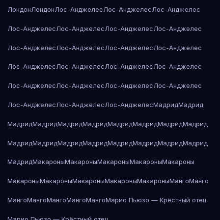
Лондон
Лондон
Лос-Анджелес
Лос-Анджелес
Лос-Анджелес
Лос-Анджелес
Лос-Анджелес
Лос-Анджелес
Лос-Анджелес
Лос-Анджелес
Лос-Анджелес
Лос-Анджелес
Лос-Анджелес
Лос-Анджелес
Лос-Анджелес
Лос-Анджелес
Лос-Анджелес
Лос-Анджелес
Лос-Анджелес
Лос-Анджелес
Лос-Анджелес
Лос-Анджелес
Лос-Анджелес
Лос-Анджелес
Мадрид
Мадрид
Мадрид
Мадрид
Мадрид
Мадрид
Мадрид
Мадрид
Мадрид
Мадрид
Мадрид
Мадрид
Мадрид
Мадрид
Мадрид
Мадрид
Мадрид
Мадрид
Мадрид
Макароны
Макароны
Макароны
Макароны
Макароны
Макароны
Макароны
Макароны
Макароны
Макароны
Манго
Манго
Манго
Манго
Манго
Манго
Манго
Марио Пьюзо — Крёстный отец
Марио Пьюзо — Крёстный отец