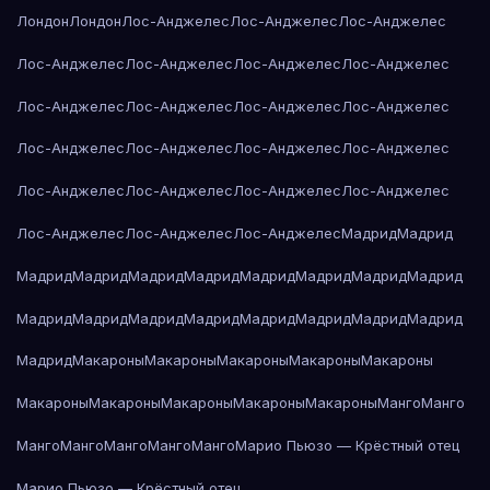
Лондон
Лондон
Лос-Анджелес
Лос-Анджелес
Лос-Анджелес
Лос-Анджелес
Лос-Анджелес
Лос-Анджелес
Лос-Анджелес
Лос-Анджелес
Лос-Анджелес
Лос-Анджелес
Лос-Анджелес
Лос-Анджелес
Лос-Анджелес
Лос-Анджелес
Лос-Анджелес
Лос-Анджелес
Лос-Анджелес
Лос-Анджелес
Лос-Анджелес
Лос-Анджелес
Лос-Анджелес
Лос-Анджелес
Мадрид
Мадрид
Мадрид
Мадрид
Мадрид
Мадрид
Мадрид
Мадрид
Мадрид
Мадрид
Мадрид
Мадрид
Мадрид
Мадрид
Мадрид
Мадрид
Мадрид
Мадрид
Мадрид
Макароны
Макароны
Макароны
Макароны
Макароны
Макароны
Макароны
Макароны
Макароны
Макароны
Манго
Манго
Манго
Манго
Манго
Манго
Манго
Марио Пьюзо — Крёстный отец
Марио Пьюзо — Крёстный отец