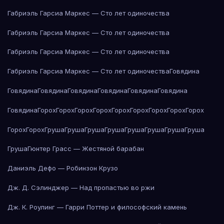
Габриэль Гарсиа Маркес — Сто лет одиночества
Габриэль Гарсиа Маркес — Сто лет одиночества
Габриэль Гарсиа Маркес — Сто лет одиночества
Габриэль Гарсиа Маркес — Сто лет одиночества
Говядина
Говядина
Говядина
Говядина
Говядина
Говядина
Говядина
Говядина
Горох
Горох
Горох
Горох
Горох
Горох
Горох
Горох
Горох
Горох
Горох
Груша
Груша
Груша
Груша
Груша
Груша
Груша
Груша
Груша
Гюнтер Грасс — Жестяной барабан
Даниэль Дефо — Робинзон Крузо
Дж. Д. Сэлинджер — Над пропастью во ржи
Дж. К. Роулинг — Гарри Поттер и философский камень