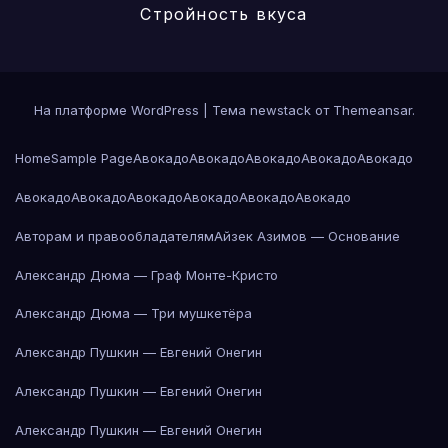
Стройность вкуса
На платформе WordPress
|
Тема newstack от
Themeansar
.
Home
Sample Page
Авокадо
Авокадо
Авокадо
Авокадо
Авокадо
Авокадо
Авокадо
Авокадо
Авокадо
Авокадо
Авокадо
Авторам и правообладателям
Айзек Азимов — Основание
Александр Дюма — Граф Монте-Кристо
Александр Дюма — Три мушкетёра
Александр Пушкин — Евгений Онегин
Александр Пушкин — Евгений Онегин
Александр Пушкин — Евгений Онегин