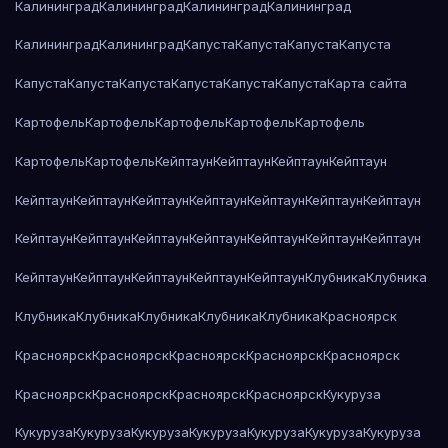
Калининград
Калининград
Калининград
Калининград
Калининград
Калининград
Капуста
Капуста
Капуста
Капуста
Капуста
Капуста
Капуста
Капуста
Капуста
Капуста
Карта сайта
Картофель
Картофель
Картофель
Картофель
Картофель
Картофель
Картофель
Кейптаун
Кейптаун
Кейптаун
Кейптаун
Кейптаун
Кейптаун
Кейптаун
Кейптаун
Кейптаун
Кейптаун
Кейптаун
Кейптаун
Кейптаун
Кейптаун
Кейптаун
Кейптаун
Кейптаун
Кейптаун
Кейптаун
Кейптаун
Кейптаун
Кейптаун
Кейптаун
Клубника
Клубника
Клубника
Клубника
Клубника
Клубника
Клубника
Красноярск
Красноярск
Красноярск
Красноярск
Красноярск
Красноярск
Красноярск
Красноярск
Красноярск
Красноярск
Кукуруза
Кукуруза
Кукуруза
Кукуруза
Кукуруза
Кукуруза
Кукуруза
Кукуруза