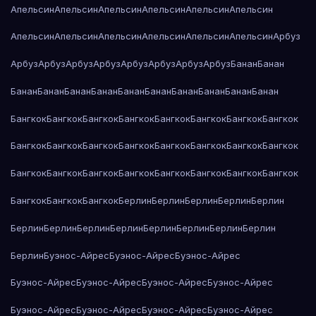
Апельсин
Апельсин
Апельсин
Апельсин
Апельсин
Апельсин
Апельсин
Апельсин
Апельсин
Апельсин
Апельсин
Апельсин
Арбуз
Арбуз
Арбуз
Арбуз
Арбуз
Арбуз
Арбуз
Арбуз
Арбуз
Банан
Банан
Банан
Банан
Банан
Банан
Банан
Банан
Банан
Банан
Банан
Банан
Бангкок
Бангкок
Бангкок
Бангкок
Бангкок
Бангкок
Бангкок
Бангкок
Бангкок
Бангкок
Бангкок
Бангкок
Бангкок
Бангкок
Бангкок
Бангкок
Бангкок
Бангкок
Бангкок
Бангкок
Бангкок
Бангкок
Бангкок
Бангкок
Бангкок
Бангкок
Бангкок
Берлин
Берлин
Берлин
Берлин
Берлин
Берлин
Берлин
Берлин
Берлин
Берлин
Берлин
Берлин
Берлин
Берлин
Буэнос-Айрес
Буэнос-Айрес
Буэнос-Айрес
Буэнос-Айрес
Буэнос-Айрес
Буэнос-Айрес
Буэнос-Айрес
Буэнос-Айрес
Буэнос-Айрес
Буэнос-Айрес
Буэнос-Айрес