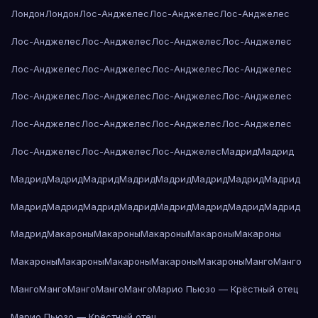
Лондон
Лондон
Лос-Анджелес
Лос-Анджелес
Лос-Анджелес
Лос-Анджелес
Лос-Анджелес
Лос-Анджелес
Лос-Анджелес
Лос-Анджелес
Лос-Анджелес
Лос-Анджелес
Лос-Анджелес
Лос-Анджелес
Лос-Анджелес
Лос-Анджелес
Лос-Анджелес
Лос-Анджелес
Лос-Анджелес
Лос-Анджелес
Лос-Анджелес
Лос-Анджелес
Лос-Анджелес
Лос-Анджелес
Мадрид
Мадрид
Мадрид
Мадрид
Мадрид
Мадрид
Мадрид
Мадрид
Мадрид
Мадрид
Мадрид
Мадрид
Мадрид
Мадрид
Мадрид
Мадрид
Мадрид
Мадрид
Мадрид
Макароны
Макароны
Макароны
Макароны
Макароны
Макароны
Макароны
Макароны
Макароны
Макароны
Манго
Манго
Манго
Манго
Манго
Манго
Манго
Марио Пьюзо — Крёстный отец
Марио Пьюзо — Крёстный отец