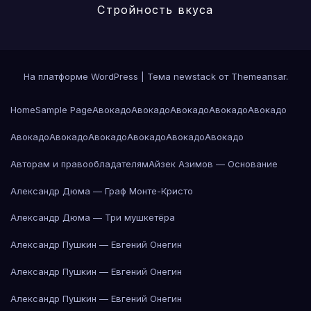
Стройность вкуса
На платформе WordPress
|
Тема newstack от
Themeansar
.
Home
Sample Page
Авокадо
Авокадо
Авокадо
Авокадо
Авокадо
Авокадо
Авокадо
Авокадо
Авокадо
Авокадо
Авокадо
Авторам и правообладателям
Айзек Азимов — Основание
Александр Дюма — Граф Монте-Кристо
Александр Дюма — Три мушкетёра
Александр Пушкин — Евгений Онегин
Александр Пушкин — Евгений Онегин
Александр Пушкин — Евгений Онегин