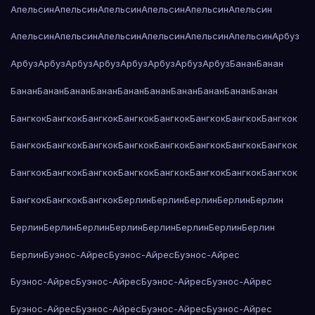
Апельсин
Апельсин
Апельсин
Апельсин
Апельсин
Апельсин
Апельсин
Апельсин
Апельсин
Апельсин
Апельсин
Апельсин
Арбуз
Арбуз
Арбуз
Арбуз
Арбуз
Арбуз
Арбуз
Арбуз
Арбуз
Банан
Банан
Банан
Банан
Банан
Банан
Банан
Банан
Банан
Банан
Банан
Банан
Бангкок
Бангкок
Бангкок
Бангкок
Бангкок
Бангкок
Бангкок
Бангкок
Бангкок
Бангкок
Бангкок
Бангкок
Бангкок
Бангкок
Бангкок
Бангкок
Бангкок
Бангкок
Бангкок
Бангкок
Бангкок
Бангкок
Бангкок
Бангкок
Бангкок
Бангкок
Бангкок
Берлин
Берлин
Берлин
Берлин
Берлин
Берлин
Берлин
Берлин
Берлин
Берлин
Берлин
Берлин
Берлин
Берлин
Буэнос-Айрес
Буэнос-Айрес
Буэнос-Айрес
Буэнос-Айрес
Буэнос-Айрес
Буэнос-Айрес
Буэнос-Айрес
Буэнос-Айрес
Буэнос-Айрес
Буэнос-Айрес
Буэнос-Айрес