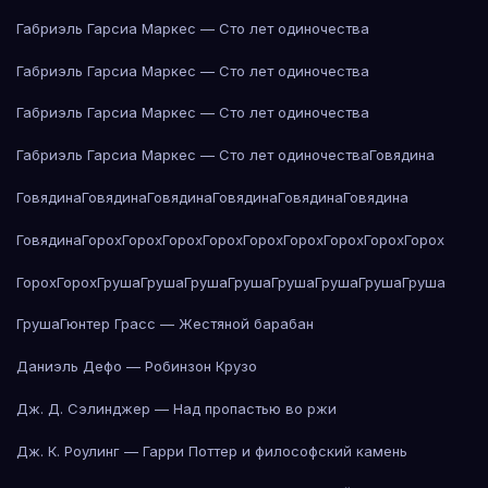
Габриэль Гарсиа Маркес — Сто лет одиночества
Габриэль Гарсиа Маркес — Сто лет одиночества
Габриэль Гарсиа Маркес — Сто лет одиночества
Габриэль Гарсиа Маркес — Сто лет одиночества
Говядина
Говядина
Говядина
Говядина
Говядина
Говядина
Говядина
Говядина
Горох
Горох
Горох
Горох
Горох
Горох
Горох
Горох
Горох
Горох
Горох
Груша
Груша
Груша
Груша
Груша
Груша
Груша
Груша
Груша
Гюнтер Грасс — Жестяной барабан
Даниэль Дефо — Робинзон Крузо
Дж. Д. Сэлинджер — Над пропастью во ржи
Дж. К. Роулинг — Гарри Поттер и философский камень