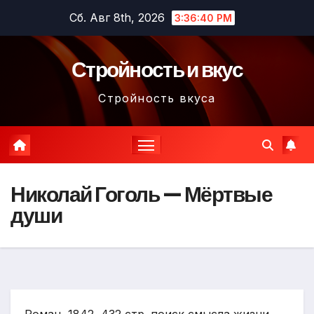
Перейти
Сб. Авг 8th, 2026
3:36:41 PM
к
содержимому
Стройность и вкус
Стройность вкуса
Николай Гоголь — Мёртвые
души