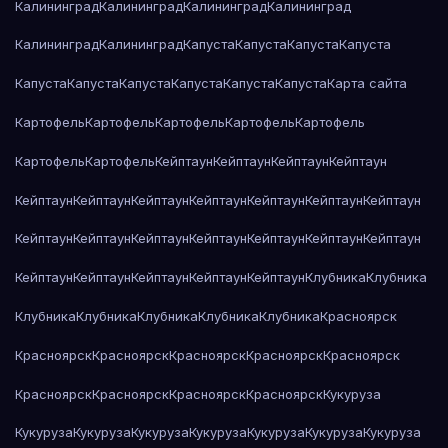
Калининград
Калининград
Калининград
Калининград
Калининград
Калининград
Капуста
Капуста
Капуста
Капуста
Капуста
Капуста
Капуста
Капуста
Капуста
Капуста
Карта сайта
Картофель
Картофель
Картофель
Картофель
Картофель
Картофель
Картофель
Кейптаун
Кейптаун
Кейптаун
Кейптаун
Кейптаун
Кейптаун
Кейптаун
Кейптаун
Кейптаун
Кейптаун
Кейптаун
Кейптаун
Кейптаун
Кейптаун
Кейптаун
Кейптаун
Кейптаун
Кейптаун
Кейптаун
Кейптаун
Кейптаун
Кейптаун
Кейптаун
Клубника
Клубника
Клубника
Клубника
Клубника
Клубника
Клубника
Красноярск
Красноярск
Красноярск
Красноярск
Красноярск
Красноярск
Красноярск
Красноярск
Красноярск
Красноярск
Кукуруза
Кукуруза
Кукуруза
Кукуруза
Кукуруза
Кукуруза
Кукуруза
Кукуруза