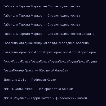
Габриэль Гарсиа Маркес — Сто лет одиночества
Габриэль Гарсиа Маркес — Сто лет одиночества
Габриэль Гарсиа Маркес — Сто лет одиночества
Габриэль Гарсиа Маркес — Сто лет одиночества
Говядина
Говядина
Говядина
Говядина
Говядина
Говядина
Говядина
Говядина
Горох
Горох
Горох
Горох
Горох
Горох
Горох
Горох
Горох
Горох
Горох
Груша
Груша
Груша
Груша
Груша
Груша
Груша
Груша
Груша
Гюнтер Грасс — Жестяной барабан
Даниэль Дефо — Робинзон Крузо
Дж. Д. Сэлинджер — Над пропастью во ржи
Дж. К. Роулинг — Гарри Поттер и философский камень