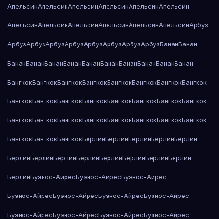
Апельсин
Апельсин
Апельсин
Апельсин
Апельсин
Апельсин
Апельсин
Апельсин
Апельсин
Апельсин
Апельсин
Апельсин
Арбуз
Арбуз
Арбуз
Арбуз
Арбуз
Арбуз
Арбуз
Арбуз
Арбуз
Банан
Банан
Банан
Банан
Банан
Банан
Банан
Банан
Банан
Банан
Банан
Банан
Бангкок
Бангкок
Бангкок
Бангкок
Бангкок
Бангкок
Бангкок
Бангкок
Бангкок
Бангкок
Бангкок
Бангкок
Бангкок
Бангкок
Бангкок
Бангкок
Бангкок
Бангкок
Бангкок
Бангкок
Бангкок
Бангкок
Бангкок
Бангкок
Бангкок
Бангкок
Бангкок
Берлин
Берлин
Берлин
Берлин
Берлин
Берлин
Берлин
Берлин
Берлин
Берлин
Берлин
Берлин
Берлин
Берлин
Буэнос-Айрес
Буэнос-Айрес
Буэнос-Айрес
Буэнос-Айрес
Буэнос-Айрес
Буэнос-Айрес
Буэнос-Айрес
Буэнос-Айрес
Буэнос-Айрес
Буэнос-Айрес
Буэнос-Айрес