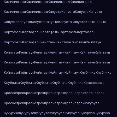
Калининград
Калининград
Калининград
Калининград
Калининград
Калининград
Капуста
Капуста
Капуста
Капуста
Капуста
Капуста
Капуста
Капуста
Капуста
Капуста
Карта сайта
Картофель
Картофель
Картофель
Картофель
Картофель
Картофель
Картофель
Кейптаун
Кейптаун
Кейптаун
Кейптаун
Кейптаун
Кейптаун
Кейптаун
Кейптаун
Кейптаун
Кейптаун
Кейптаун
Кейптаун
Кейптаун
Кейптаун
Кейптаун
Кейптаун
Кейптаун
Кейптаун
Кейптаун
Кейптаун
Кейптаун
Кейптаун
Кейптаун
Клубника
Клубника
Клубника
Клубника
Клубника
Клубника
Клубника
Красноярск
Красноярск
Красноярск
Красноярск
Красноярск
Красноярск
Красноярск
Красноярск
Красноярск
Красноярск
Кукуруза
Кукуруза
Кукуруза
Кукуруза
Кукуруза
Кукуруза
Кукуруза
Кукуруза