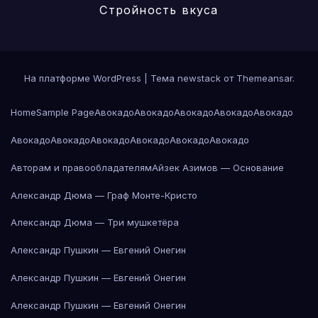
Стройность вкуса
На платформе WordPress
|
Тема newstack от
Themeansar
.
Home
Sample Page
Авокадо
Авокадо
Авокадо
Авокадо
Авокадо
Авокадо
Авокадо
Авокадо
Авокадо
Авокадо
Авокадо
Авторам и правообладателям
Айзек Азимов — Основание
Александр Дюма — Граф Монте-Кристо
Александр Дюма — Три мушкетёра
Александр Пушкин — Евгений Онегин
Александр Пушкин — Евгений Онегин
Александр Пушкин — Евгений Онегин