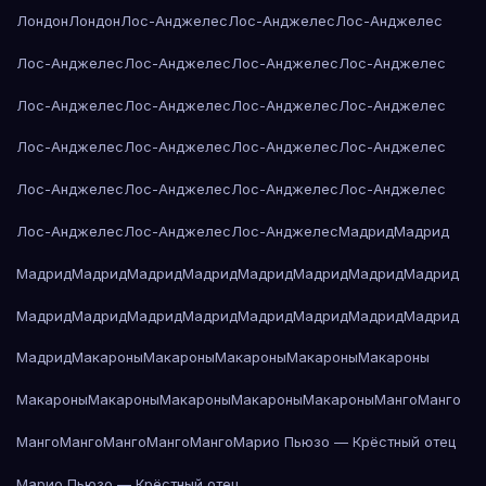
Лондон
Лондон
Лос-Анджелес
Лос-Анджелес
Лос-Анджелес
Лос-Анджелес
Лос-Анджелес
Лос-Анджелес
Лос-Анджелес
Лос-Анджелес
Лос-Анджелес
Лос-Анджелес
Лос-Анджелес
Лос-Анджелес
Лос-Анджелес
Лос-Анджелес
Лос-Анджелес
Лос-Анджелес
Лос-Анджелес
Лос-Анджелес
Лос-Анджелес
Лос-Анджелес
Лос-Анджелес
Лос-Анджелес
Мадрид
Мадрид
Мадрид
Мадрид
Мадрид
Мадрид
Мадрид
Мадрид
Мадрид
Мадрид
Мадрид
Мадрид
Мадрид
Мадрид
Мадрид
Мадрид
Мадрид
Мадрид
Мадрид
Макароны
Макароны
Макароны
Макароны
Макароны
Макароны
Макароны
Макароны
Макароны
Макароны
Манго
Манго
Манго
Манго
Манго
Манго
Манго
Марио Пьюзо — Крёстный отец
Марио Пьюзо — Крёстный отец