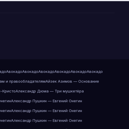
адо
Авокадо
Авокадо
Авокадо
Авокадо
Авокадо
Авокадо
ам и правообладателям
Айзек Азимов — Основание
-Кристо
Александр Дюма — Три мушкетёра
Онегин
Александр Пушкин — Евгений Онегин
Онегин
Александр Пушкин — Евгений Онегин
Онегин
Александр Пушкин — Евгений Онегин