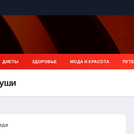
ДИЕТЫ
ЗДОРОВЬЕ
МОДА И КРАСОТА
ПУТ
души
авда