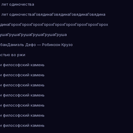
 лет одиночества
 лет одиночества
Говядина
Говядина
Говядина
Говядина
ядина
Горох
Горох
Горох
Горох
Горох
Горох
Горох
Горох
Горох
руша
Груша
Груша
Груша
Груша
Груша
абан
Даниэль Дефо — Робинзон Крузо
астью во ржи
 и философский камень
 и философский камень
 и философский камень
 и философский камень
 и философский камень
 и философский камень
 и философский камень