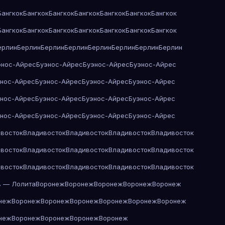
Бангкок
Бангкок
Бангкок
Бангкок
Бангкок
Бангкок
Бангкок
Бангкок
Бангкок
Бангкок
Бангкок
Бангкок
Бангкок
Бангкок
ерлин
Берлин
Берлин
Берлин
Берлин
Берлин
Берлин
Берлин
энос-Айрес
Буэнос-Айрес
Буэнос-Айрес
Буэнос-Айрес
энос-Айрес
Буэнос-Айрес
Буэнос-Айрес
Буэнос-Айрес
энос-Айрес
Буэнос-Айрес
Буэнос-Айрес
Буэнос-Айрес
энос-Айрес
Буэнос-Айрес
Буэнос-Айрес
Буэнос-Айрес
восток
Владивосток
Владивосток
Владивосток
Владивосток
восток
Владивосток
Владивосток
Владивосток
Владивосток
восток
Владивосток
Владивосток
Владивосток
Владивосток
в — Лолита
Воронеж
Воронеж
Воронеж
Воронеж
Воронеж
неж
Воронеж
Воронеж
Воронеж
Воронеж
Воронеж
Воронеж
неж
Воронеж
Воронеж
Воронеж
Воронеж