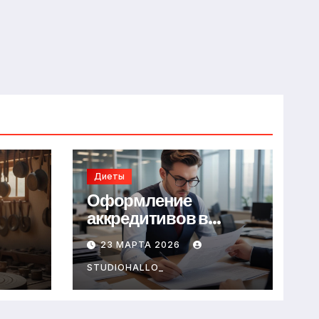
Диеты
Оформление
аккредитивов в
международной
23 МАРТА 2026
торговле
STUDIOHALLO_