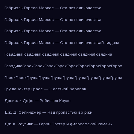
Габриэль Гарсиа Маркес — Сто лет одиночества
Габриэль Гарсиа Маркес — Сто лет одиночества
Габриэль Гарсиа Маркес — Сто лет одиночества
Габриэль Гарсиа Маркес — Сто лет одиночества
Говядина
Говядина
Говядина
Говядина
Говядина
Говядина
Говядина
Говядина
Горох
Горох
Горох
Горох
Горох
Горох
Горох
Горох
Горох
Горох
Горох
Груша
Груша
Груша
Груша
Груша
Груша
Груша
Груша
Груша
Гюнтер Грасс — Жестяной барабан
Даниэль Дефо — Робинзон Крузо
Дж. Д. Сэлинджер — Над пропастью во ржи
Дж. К. Роулинг — Гарри Поттер и философский камень