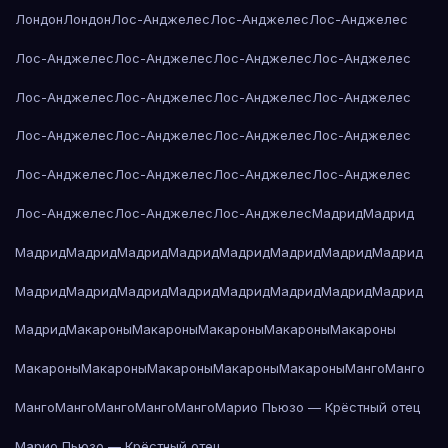
Лондон
Лондон
Лос-Анджелес
Лос-Анджелес
Лос-Анджелес
Лос-Анджелес
Лос-Анджелес
Лос-Анджелес
Лос-Анджелес
Лос-Анджелес
Лос-Анджелес
Лос-Анджелес
Лос-Анджелес
Лос-Анджелес
Лос-Анджелес
Лос-Анджелес
Лос-Анджелес
Лос-Анджелес
Лос-Анджелес
Лос-Анджелес
Лос-Анджелес
Лос-Анджелес
Лос-Анджелес
Лос-Анджелес
Мадрид
Мадрид
Мадрид
Мадрид
Мадрид
Мадрид
Мадрид
Мадрид
Мадрид
Мадрид
Мадрид
Мадрид
Мадрид
Мадрид
Мадрид
Мадрид
Мадрид
Мадрид
Мадрид
Макароны
Макароны
Макароны
Макароны
Макароны
Макароны
Макароны
Макароны
Макароны
Макароны
Манго
Манго
Манго
Манго
Манго
Манго
Манго
Марио Пьюзо — Крёстный отец
Марио Пьюзо — Крёстный отец