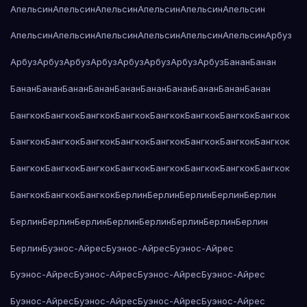
Апельсин
Апельсин
Апельсин
Апельсин
Апельсин
Апельсин
Апельсин
Апельсин
Апельсин
Апельсин
Апельсин
Апельсин
Арбуз
Арбуз
Арбуз
Арбуз
Арбуз
Арбуз
Арбуз
Арбуз
Арбуз
Банан
Банан
Банан
Банан
Банан
Банан
Банан
Банан
Банан
Банан
Банан
Банан
Бангкок
Бангкок
Бангкок
Бангкок
Бангкок
Бангкок
Бангкок
Бангкок
Бангкок
Бангкок
Бангкок
Бангкок
Бангкок
Бангкок
Бангкок
Бангкок
Бангкок
Бангкок
Бангкок
Бангкок
Бангкок
Бангкок
Бангкок
Бангкок
Бангкок
Бангкок
Бангкок
Берлин
Берлин
Берлин
Берлин
Берлин
Берлин
Берлин
Берлин
Берлин
Берлин
Берлин
Берлин
Берлин
Берлин
Буэнос-Айрес
Буэнос-Айрес
Буэнос-Айрес
Буэнос-Айрес
Буэнос-Айрес
Буэнос-Айрес
Буэнос-Айрес
Буэнос-Айрес
Буэнос-Айрес
Буэнос-Айрес
Буэнос-Айрес