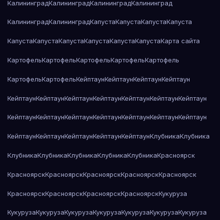
Калининград
Калининград
Калининград
Калининград
Калининград
Калининград
Капуста
Капуста
Капуста
Капуста
Капуста
Капуста
Капуста
Капуста
Капуста
Капуста
Карта сайта
Картофель
Картофель
Картофель
Картофель
Картофель
Картофель
Картофель
Кейптаун
Кейптаун
Кейптаун
Кейптаун
Кейптаун
Кейптаун
Кейптаун
Кейптаун
Кейптаун
Кейптаун
Кейптаун
Кейптаун
Кейптаун
Кейптаун
Кейптаун
Кейптаун
Кейптаун
Кейптаун
Кейптаун
Кейптаун
Кейптаун
Кейптаун
Кейптаун
Клубника
Клубника
Клубника
Клубника
Клубника
Клубника
Клубника
Красноярск
Красноярск
Красноярск
Красноярск
Красноярск
Красноярск
Красноярск
Красноярск
Красноярск
Красноярск
Кукуруза
Кукуруза
Кукуруза
Кукуруза
Кукуруза
Кукуруза
Кукуруза
Кукуруза