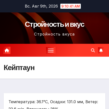
Перейти
Вс. Авг 9th, 2026
9:10:42 AM
к
содержимому
Стройность и вкус
Стройность вкуса
Кейптаун
Температура: 36.1°C, Осадки: 131.0 мм, Ветер: