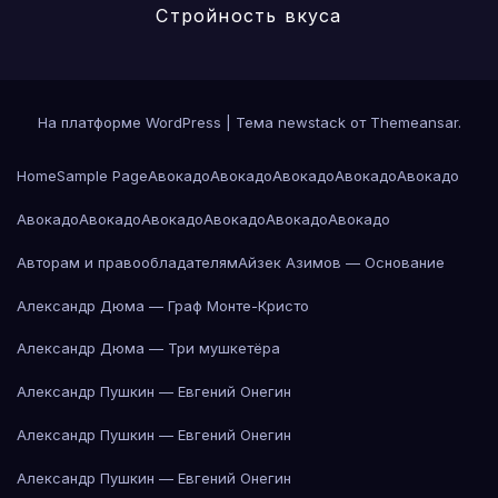
Стройность вкуса
На платформе WordPress
|
Тема newstack от
Themeansar
.
Home
Sample Page
Авокадо
Авокадо
Авокадо
Авокадо
Авокадо
Авокадо
Авокадо
Авокадо
Авокадо
Авокадо
Авокадо
Авторам и правообладателям
Айзек Азимов — Основание
Александр Дюма — Граф Монте-Кристо
Александр Дюма — Три мушкетёра
Александр Пушкин — Евгений Онегин
Александр Пушкин — Евгений Онегин
Александр Пушкин — Евгений Онегин