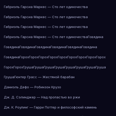
Габриэль Гарсиа Маркес — Сто лет одиночества
Габриэль Гарсиа Маркес — Сто лет одиночества
Габриэль Гарсиа Маркес — Сто лет одиночества
Габриэль Гарсиа Маркес — Сто лет одиночества
Говядина
Говядина
Говядина
Говядина
Говядина
Говядина
Говядина
Говядина
Горох
Горох
Горох
Горох
Горох
Горох
Горох
Горох
Горох
Горох
Горох
Груша
Груша
Груша
Груша
Груша
Груша
Груша
Груша
Груша
Гюнтер Грасс — Жестяной барабан
Даниэль Дефо — Робинзон Крузо
Дж. Д. Сэлинджер — Над пропастью во ржи
Дж. К. Роулинг — Гарри Поттер и философский камень