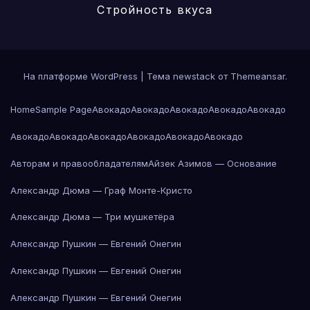
Стройность вкуса
На платформе WordPress
|
Тема newstack от
Themeansar
.
Home
Sample Page
Авокадо
Авокадо
Авокадо
Авокадо
Авокадо
Авокадо
Авокадо
Авокадо
Авокадо
Авокадо
Авокадо
Авторам и правообладателям
Айзек Азимов — Основание
Александр Дюма — Граф Монте-Кристо
Александр Дюма — Три мушкетёра
Александр Пушкин — Евгений Онегин
Александр Пушкин — Евгений Онегин
Александр Пушкин — Евгений Онегин