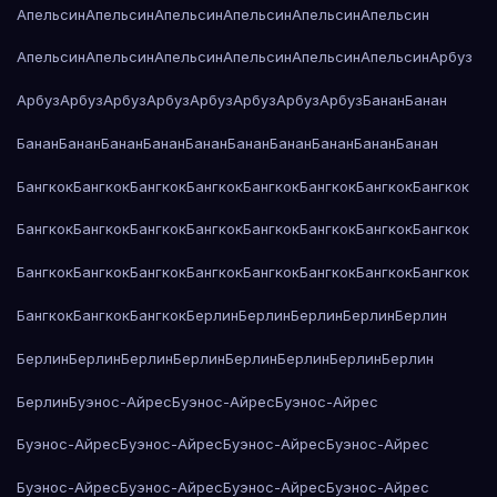
Апельсин
Апельсин
Апельсин
Апельсин
Апельсин
Апельсин
Апельсин
Апельсин
Апельсин
Апельсин
Апельсин
Апельсин
Арбуз
Арбуз
Арбуз
Арбуз
Арбуз
Арбуз
Арбуз
Арбуз
Арбуз
Банан
Банан
Банан
Банан
Банан
Банан
Банан
Банан
Банан
Банан
Банан
Банан
Бангкок
Бангкок
Бангкок
Бангкок
Бангкок
Бангкок
Бангкок
Бангкок
Бангкок
Бангкок
Бангкок
Бангкок
Бангкок
Бангкок
Бангкок
Бангкок
Бангкок
Бангкок
Бангкок
Бангкок
Бангкок
Бангкок
Бангкок
Бангкок
Бангкок
Бангкок
Бангкок
Берлин
Берлин
Берлин
Берлин
Берлин
Берлин
Берлин
Берлин
Берлин
Берлин
Берлин
Берлин
Берлин
Берлин
Буэнос-Айрес
Буэнос-Айрес
Буэнос-Айрес
Буэнос-Айрес
Буэнос-Айрес
Буэнос-Айрес
Буэнос-Айрес
Буэнос-Айрес
Буэнос-Айрес
Буэнос-Айрес
Буэнос-Айрес