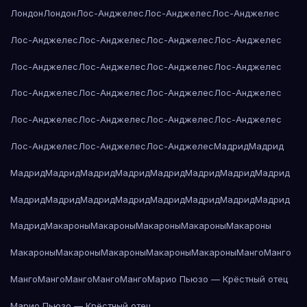
Лондон
Лондон
Лос-Анджелес
Лос-Анджелес
Лос-Анджелес
Лос-Анджелес
Лос-Анджелес
Лос-Анджелес
Лос-Анджелес
Лос-Анджелес
Лос-Анджелес
Лос-Анджелес
Лос-Анджелес
Лос-Анджелес
Лос-Анджелес
Лос-Анджелес
Лос-Анджелес
Лос-Анджелес
Лос-Анджелес
Лос-Анджелес
Лос-Анджелес
Лос-Анджелес
Лос-Анджелес
Лос-Анджелес
Мадрид
Мадрид
Мадрид
Мадрид
Мадрид
Мадрид
Мадрид
Мадрид
Мадрид
Мадрид
Мадрид
Мадрид
Мадрид
Мадрид
Мадрид
Мадрид
Мадрид
Мадрид
Мадрид
Макароны
Макароны
Макароны
Макароны
Макароны
Макароны
Макароны
Макароны
Макароны
Макароны
Манго
Манго
Манго
Манго
Манго
Манго
Манго
Марио Пьюзо — Крёстный отец
Марио Пьюзо — Крёстный отец