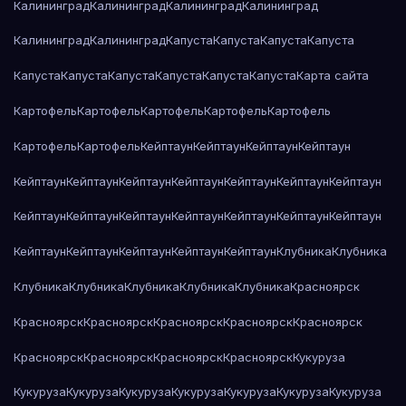
Калининград
Калининград
Калининград
Калининград
Калининград
Калининград
Капуста
Капуста
Капуста
Капуста
Капуста
Капуста
Капуста
Капуста
Капуста
Капуста
Карта сайта
Картофель
Картофель
Картофель
Картофель
Картофель
Картофель
Картофель
Кейптаун
Кейптаун
Кейптаун
Кейптаун
Кейптаун
Кейптаун
Кейптаун
Кейптаун
Кейптаун
Кейптаун
Кейптаун
Кейптаун
Кейптаун
Кейптаун
Кейптаун
Кейптаун
Кейптаун
Кейптаун
Кейптаун
Кейптаун
Кейптаун
Кейптаун
Кейптаун
Клубника
Клубника
Клубника
Клубника
Клубника
Клубника
Клубника
Красноярск
Красноярск
Красноярск
Красноярск
Красноярск
Красноярск
Красноярск
Красноярск
Красноярск
Красноярск
Кукуруза
Кукуруза
Кукуруза
Кукуруза
Кукуруза
Кукуруза
Кукуруза
Кукуруза