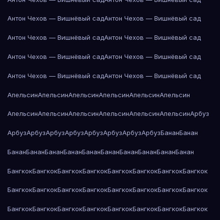
Антон Чехов — Вишнёвый сад
Антон Чехов — Вишнёвый сад
Антон Чехов — Вишнёвый сад
Антон Чехов — Вишнёвый сад
Антон Чехов — Вишнёвый сад
Антон Чехов — Вишнёвый сад
Антон Чехов — Вишнёвый сад
Антон Чехов — Вишнёвый сад
Апельсин
Апельсин
Апельсин
Апельсин
Апельсин
Апельсин
Апельсин
Апельсин
Апельсин
Апельсин
Апельсин
Апельсин
Арбуз
Арбуз
Арбуз
Арбуз
Арбуз
Арбуз
Арбуз
Арбуз
Арбуз
Банан
Банан
Банан
Банан
Банан
Банан
Банан
Банан
Банан
Банан
Банан
Банан
Бангкок
Бангкок
Бангкок
Бангкок
Бангкок
Бангкок
Бангкок
Бангкок
Бангкок
Бангкок
Бангкок
Бангкок
Бангкок
Бангкок
Бангкок
Бангкок
Бангкок
Бангкок
Бангкок
Бангкок
Бангкок
Бангкок
Бангкок
Бангкок