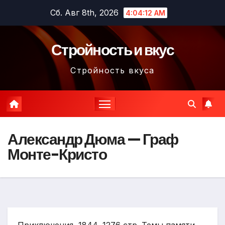
Перейти
Сб. Авг 8th, 2026
4:04:13 AM
к
содержимому
Стройность и вкус
Стройность вкуса
Александр Дюма — Граф
Монте-Кристо