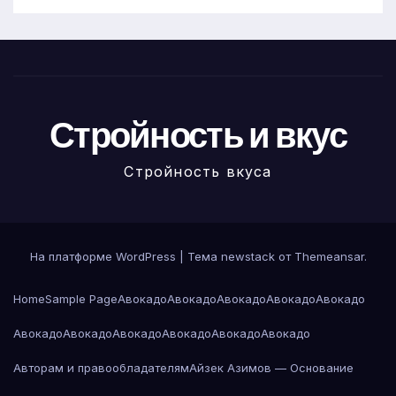
Стройность и вкус
Стройность вкуса
На платформе WordPress
|
Тема newstack от
Themeansar
.
Home
Sample Page
Авокадо
Авокадо
Авокадо
Авокадо
Авокадо
Авокадо
Авокадо
Авокадо
Авокадо
Авокадо
Авокадо
Авторам и правообладателям
Айзек Азимов — Основание