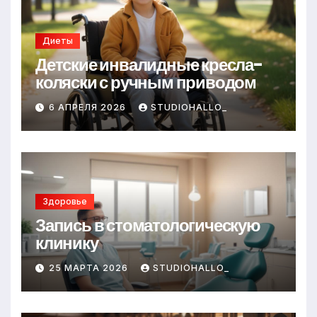
s
т
ni
ь
ki
Диеты
Детские инвалидные кресла-
коляски с ручным приводом
6 АПРЕЛЯ 2026
STUDIOHALLO_
Здоровье
Запись в стоматологическую
клинику
25 МАРТА 2026
STUDIOHALLO_