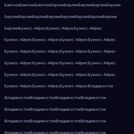
Бангкок
Бангкок
Бангкок
Берлин
Берлин
Берлин
Берлин
Берлин
Берлин
Берлин
Берлин
Берлин
Берлин
Берлин
Берлин
Берлин
Берлин
Буэнос-Айрес
Буэнос-Айрес
Буэнос-Айрес
Буэнос-Айрес
Буэнос-Айрес
Буэнос-Айрес
Буэнос-Айрес
Буэнос-Айрес
Буэнос-Айрес
Буэнос-Айрес
Буэнос-Айрес
Буэнос-Айрес
Буэнос-Айрес
Буэнос-Айрес
Буэнос-Айрес
Буэнос-Айрес
Буэнос-Айрес
Буэнос-Айрес
Буэнос-Айрес
Буэнос-Айрес
Буэнос-Айрес
Буэнос-Айрес
Владивосток
Владивосток
Владивосток
Владивосток
Владивосток
Владивосток
Владивосток
Владивосток
Владивосток
Владивосток
Владивосток
Владивосток
Владивосток
Владивосток
Владивосток
Владивосток
Владивосток