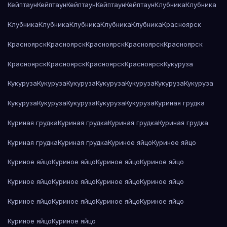
Кейптаун
Кейптаун
Кейптаун
Кейптаун
Кейптаун
Клубника
Клубника
Клубника
Клубника
Клубника
Клубника
Клубника
Красноярск
Красноярск
Красноярск
Красноярск
Красноярск
Красноярск
Красноярск
Красноярск
Красноярск
Красноярск
Кукуруза
Кукуруза
Кукуруза
Кукуруза
Кукуруза
Кукуруза
Кукуруза
Кукуруза
Кукуруза
Кукуруза
Кукуруза
Кукуруза
Кукуруза
Куриная грудка
Куриная грудка
Куриная грудка
Куриная грудка
Куриная грудка
Куриная грудка
Куриная грудка
Куриное яйцо
Куриное яйцо
Куриное яйцо
Куриное яйцо
Куриное яйцо
Куриное яйцо
Куриное яйцо
Куриное яйцо
Куриное яйцо
Куриное яйцо
Куриное яйцо
Куриное яйцо
Куриное яйцо
Куриное яйцо
Куриное яйцо
Куриное яйцо