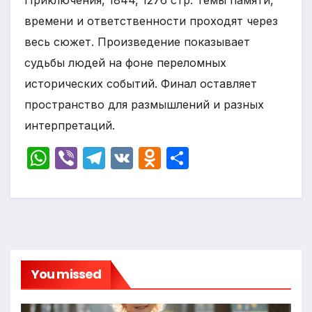
Приключения, 1844, 1276 стр. Темы памяти,
времени и ответственности проходят через
весь сюжет. Произведение показывает
судьбы людей на фоне переломных
исторических событий. Финал оставляет
пространство для размышлений и разных
интерпретаций.
W
Vi
T
V
O
О
h
b
el
K
d
т
at
er
e
n
п
s
gr
o
р
A
a
kl
а
p
m
a
в
You missed
p
s
и