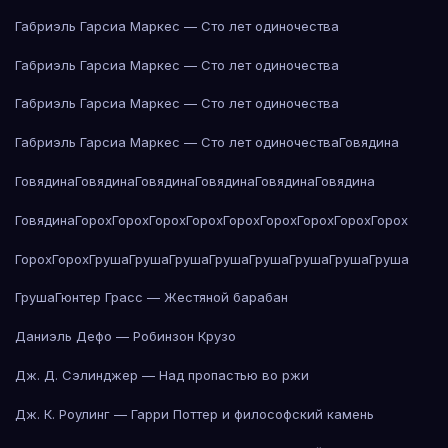
Габриэль Гарсиа Маркес — Сто лет одиночества
Габриэль Гарсиа Маркес — Сто лет одиночества
Габриэль Гарсиа Маркес — Сто лет одиночества
Габриэль Гарсиа Маркес — Сто лет одиночества
Говядина
Говядина
Говядина
Говядина
Говядина
Говядина
Говядина
Говядина
Горох
Горох
Горох
Горох
Горох
Горох
Горох
Горох
Горох
Горох
Горох
Груша
Груша
Груша
Груша
Груша
Груша
Груша
Груша
Груша
Гюнтер Грасс — Жестяной барабан
Даниэль Дефо — Робинзон Крузо
Дж. Д. Сэлинджер — Над пропастью во ржи
Дж. К. Роулинг — Гарри Поттер и философский камень