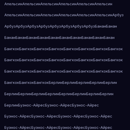
Апельсин
Апельсин
Апельсин
Апельсин
Апельсин
Апельсин
Апельсин
Апельсин
Апельсин
Апельсин
Апельсин
Апельсин
Арбуз
Арбуз
Арбуз
Арбуз
Арбуз
Арбуз
Арбуз
Арбуз
Арбуз
Банан
Банан
Банан
Банан
Банан
Банан
Банан
Банан
Банан
Банан
Банан
Банан
Бангкок
Бангкок
Бангкок
Бангкок
Бангкок
Бангкок
Бангкок
Бангкок
Бангкок
Бангкок
Бангкок
Бангкок
Бангкок
Бангкок
Бангкок
Бангкок
Бангкок
Бангкок
Бангкок
Бангкок
Бангкок
Бангкок
Бангкок
Бангкок
Бангкок
Бангкок
Бангкок
Берлин
Берлин
Берлин
Берлин
Берлин
Берлин
Берлин
Берлин
Берлин
Берлин
Берлин
Берлин
Берлин
Берлин
Буэнос-Айрес
Буэнос-Айрес
Буэнос-Айрес
Буэнос-Айрес
Буэнос-Айрес
Буэнос-Айрес
Буэнос-Айрес
Буэнос-Айрес
Буэнос-Айрес
Буэнос-Айрес
Буэнос-Айрес