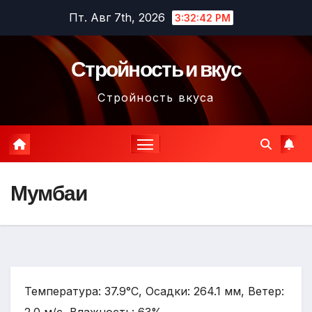
Перейти
Пт. Авг 7th, 2026
3:32:43 PM
к
содержимому
Стройность и вкус
Стройность вкуса
Мумбаи
Температура: 37.9°C, Осадки: 264.1 мм, Ветер: