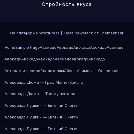
Стройность вкуса
На платформе WordPress
|
Тема newstack от
Themeansar
.
Home
Sample Page
Авокадо
Авокадо
Авокадо
Авокадо
Авокадо
Авокадо
Авокадо
Авокадо
Авокадо
Авокадо
Авокадо
Авторам и правообладателям
Айзек Азимов — Основание
Александр Дюма — Граф Монте-Кристо
Александр Дюма — Три мушкетёра
Александр Пушкин — Евгений Онегин
Александр Пушкин — Евгений Онегин
Александр Пушкин — Евгений Онегин