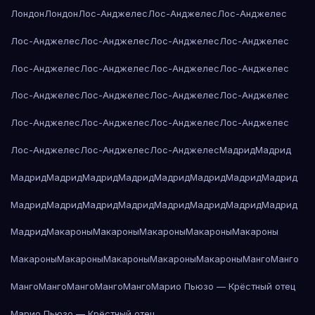
Лондон
Лондон
Лос-Анджелес
Лос-Анджелес
Лос-Анджелес
Лос-Анджелес
Лос-Анджелес
Лос-Анджелес
Лос-Анджелес
Лос-Анджелес
Лос-Анджелес
Лос-Анджелес
Лос-Анджелес
Лос-Анджелес
Лос-Анджелес
Лос-Анджелес
Лос-Анджелес
Лос-Анджелес
Лос-Анджелес
Лос-Анджелес
Лос-Анджелес
Лос-Анджелес
Лос-Анджелес
Лос-Анджелес
Мадрид
Мадрид
Мадрид
Мадрид
Мадрид
Мадрид
Мадрид
Мадрид
Мадрид
Мадрид
Мадрид
Мадрид
Мадрид
Мадрид
Мадрид
Мадрид
Мадрид
Мадрид
Мадрид
Макароны
Макароны
Макароны
Макароны
Макароны
Макароны
Макароны
Макароны
Макароны
Макароны
Манго
Манго
Манго
Манго
Манго
Манго
Манго
Марио Пьюзо — Крёстный отец
Марио Пьюзо — Крёстный отец