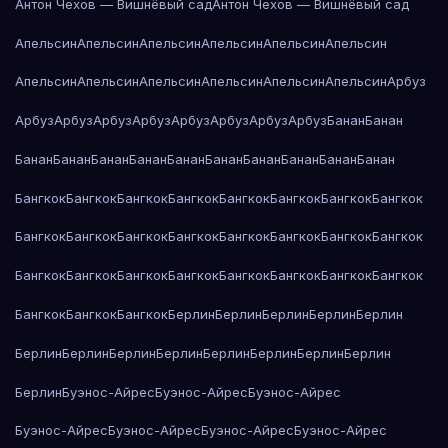
Антон Чехов — Вишнёвый сад
Антон Чехов — Вишнёвый сад
Апельсин
Апельсин
Апельсин
Апельсин
Апельсин
Апельсин
Апельсин
Апельсин
Апельсин
Апельсин
Апельсин
Апельсин
Арбуз
Арбуз
Арбуз
Арбуз
Арбуз
Арбуз
Арбуз
Арбуз
Арбуз
Банан
Банан
Банан
Банан
Банан
Банан
Банан
Банан
Банан
Банан
Банан
Банан
Бангкок
Бангкок
Бангкок
Бангкок
Бангкок
Бангкок
Бангкок
Бангкок
Бангкок
Бангкок
Бангкок
Бангкок
Бангкок
Бангкок
Бангкок
Бангкок
Бангкок
Бангкок
Бангкок
Бангкок
Бангкок
Бангкок
Бангкок
Бангкок
Бангкок
Бангкок
Бангкок
Берлин
Берлин
Берлин
Берлин
Берлин
Берлин
Берлин
Берлин
Берлин
Берлин
Берлин
Берлин
Берлин
Берлин
Буэнос-Айрес
Буэнос-Айрес
Буэнос-Айрес
Буэнос-Айрес
Буэнос-Айрес
Буэнос-Айрес
Буэнос-Айрес