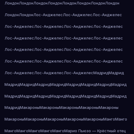
Лондон
Лондон
Лондон
Лондон
Лондон
Лондон
Лондон
Лондон
Лондон
Лондон
Лос-Анджелес
Лос-Анджелес
Лос-Анджелес
Лос-Анджелес
Лос-Анджелес
Лос-Анджелес
Лос-Анджелес
Лос-Анджелес
Лос-Анджелес
Лос-Анджелес
Лос-Анджелес
Лос-Анджелес
Лос-Анджелес
Лос-Анджелес
Лос-Анджелес
Лос-Анджелес
Лос-Анджелес
Лос-Анджелес
Лос-Анджелес
Лос-Анджелес
Лос-Анджелес
Лос-Анджелес
Мадрид
Мадрид
Мадрид
Мадрид
Мадрид
Мадрид
Мадрид
Мадрид
Мадрид
Мадрид
Мадрид
Мадрид
Мадрид
Мадрид
Мадрид
Мадрид
Мадрид
Мадрид
Мадрид
Макароны
Макароны
Макароны
Макароны
Макароны
Макароны
Макароны
Макароны
Макароны
Макароны
Манго
Манго
Манго
Манго
Манго
Манго
Манго
Марио Пьюзо — Крёстный отец