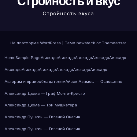
Стройность и вкус
Стройность вкуса
На платформе WordPress
|
Тема newstack от
Themeansar
.
Home
Sample Page
Авокадо
Авокадо
Авокадо
Авокадо
Авокадо
Авокадо
Авокадо
Авокадо
Авокадо
Авокадо
Авокадо
Авторам и правообладателям
Айзек Азимов — Основание
Александр Дюма — Граф Монте-Кристо
Александр Дюма — Три мушкетёра
Александр Пушкин — Евгений Онегин
Александр Пушкин — Евгений Онегин