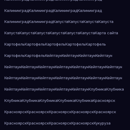
Калининград
Калининград
Калининград
Калининград
Калининград
Калининград
Капуста
Капуста
Капуста
Капуста
Капуста
Капуста
Капуста
Капуста
Капуста
Капуста
Карта сайта
Картофель
Картофель
Картофель
Картофель
Картофель
Картофель
Картофель
Кейптаун
Кейптаун
Кейптаун
Кейптаун
Кейптаун
Кейптаун
Кейптаун
Кейптаун
Кейптаун
Кейптаун
Кейптаун
Кейптаун
Кейптаун
Кейптаун
Кейптаун
Кейптаун
Кейптаун
Кейптаун
Кейптаун
Кейптаун
Кейптаун
Кейптаун
Кейптаун
Клубника
Клубника
Клубника
Клубника
Клубника
Клубника
Клубника
Красноярск
Красноярск
Красноярск
Красноярск
Красноярск
Красноярск
Красноярск
Красноярск
Красноярск
Красноярск
Кукуруза