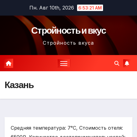
Перейти
Пн. Авг 10th, 2026
6:53:22 AM
к
содержимому
Стройность и вкус
Стройность вкуса
Казань
Средняя температура: 7°C, Стоимость отеля: