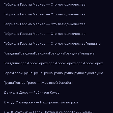
Габриэль Гарсиа Маркес — Сто лет одиночества
Габриэль Гарсиа Маркес — Сто лет одиночества
Габриэль Гарсиа Маркес — Сто лет одиночества
Габриэль Гарсиа Маркес — Сто лет одиночества
Габриэль Гарсиа Маркес — Сто лет одиночества
Говядина
Говядина
Говядина
Говядина
Говядина
Говядина
Говядина
Говядина
Горох
Горох
Горох
Горох
Горох
Горох
Горох
Горох
Горох
Горох
Горох
Груша
Груша
Груша
Груша
Груша
Груша
Груша
Груша
Груша
Гюнтер Грасс — Жестяной барабан
Даниэль Дефо — Робинзон Крузо
Дж. Д. Сэлинджер — Над пропастью во ржи
Дж. К. Роулинг — Гарри Поттер и философский камень