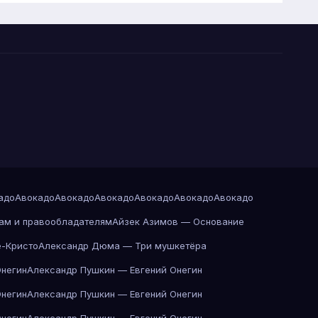
адо
Авокадо
Авокадо
Авокадо
Авокадо
Авокадо
Авокадо
ам и правообладателям
Айзек Азимов — Основание
-Кристо
Александр Дюма — Три мушкетёра
Онегин
Александр Пушкин — Евгений Онегин
Онегин
Александр Пушкин — Евгений Онегин