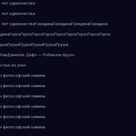
 лет одиночества
 лет одиночества
 лет одиночества
Говядина
Говядина
Говядина
Говядина
ядина
Горох
Горох
Горох
Горох
Горох
Горох
Горох
Горох
Горох
руша
Груша
Груша
Груша
Груша
Груша
абан
Даниэль Дефо — Робинзон Крузо
астью во ржи
 и философский камень
 и философский камень
 и философский камень
 и философский камень
 и философский камень
 и философский камень