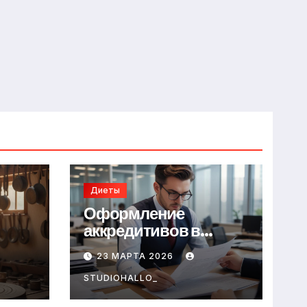
Диеты
Оформление
аккредитивов в
международной
23 МАРТА 2026
торговле
STUDIOHALLO_