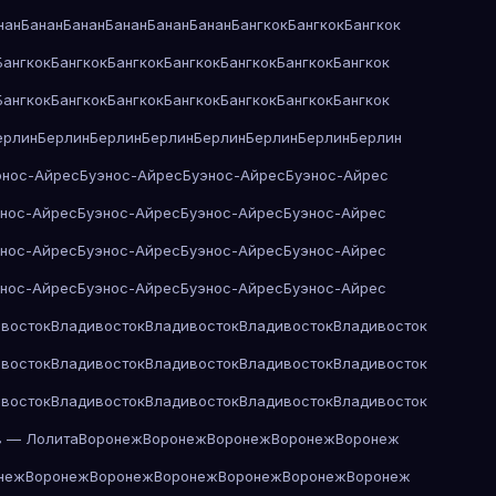
нан
Банан
Банан
Банан
Банан
Банан
Бангкок
Бангкок
Бангкок
Бангкок
Бангкок
Бангкок
Бангкок
Бангкок
Бангкок
Бангкок
Бангкок
Бангкок
Бангкок
Бангкок
Бангкок
Бангкок
Бангкок
ерлин
Берлин
Берлин
Берлин
Берлин
Берлин
Берлин
Берлин
энос-Айрес
Буэнос-Айрес
Буэнос-Айрес
Буэнос-Айрес
энос-Айрес
Буэнос-Айрес
Буэнос-Айрес
Буэнос-Айрес
энос-Айрес
Буэнос-Айрес
Буэнос-Айрес
Буэнос-Айрес
энос-Айрес
Буэнос-Айрес
Буэнос-Айрес
Буэнос-Айрес
восток
Владивосток
Владивосток
Владивосток
Владивосток
восток
Владивосток
Владивосток
Владивосток
Владивосток
восток
Владивосток
Владивосток
Владивосток
Владивосток
в — Лолита
Воронеж
Воронеж
Воронеж
Воронеж
Воронеж
неж
Воронеж
Воронеж
Воронеж
Воронеж
Воронеж
Воронеж