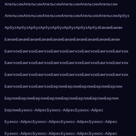
Апельсин
Апельсин
Апельсин
Апельсин
Апельсин
Апельсин
Апельсин
Апельсин
Апельсин
Апельсин
Апельсин
Апельсин
Арбуз
Арбуз
Арбуз
Арбуз
Арбуз
Арбуз
Арбуз
Арбуз
Арбуз
Банан
Банан
Банан
Банан
Банан
Банан
Банан
Банан
Банан
Банан
Банан
Банан
Бангкок
Бангкок
Бангкок
Бангкок
Бангкок
Бангкок
Бангкок
Бангкок
Бангкок
Бангкок
Бангкок
Бангкок
Бангкок
Бангкок
Бангкок
Бангкок
Бангкок
Бангкок
Бангкок
Бангкок
Бангкок
Бангкок
Бангкок
Бангкок
Бангкок
Бангкок
Бангкок
Берлин
Берлин
Берлин
Берлин
Берлин
Берлин
Берлин
Берлин
Берлин
Берлин
Берлин
Берлин
Берлин
Берлин
Буэнос-Айрес
Буэнос-Айрес
Буэнос-Айрес
Буэнос-Айрес
Буэнос-Айрес
Буэнос-Айрес
Буэнос-Айрес
Буэнос-Айрес
Буэнос-Айрес
Буэнос-Айрес
Буэнос-Айрес