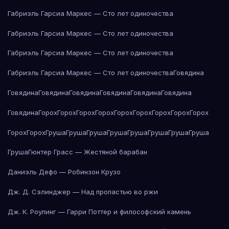
Габриэль Гарсиа Маркес — Сто лет одиночества
Габриэль Гарсиа Маркес — Сто лет одиночества
Габриэль Гарсиа Маркес — Сто лет одиночества
Габриэль Гарсиа Маркес — Сто лет одиночества
Говядина
Говядина
Говядина
Говядина
Говядина
Говядина
Говядина
Говядина
Горох
Горох
Горох
Горох
Горох
Горох
Горох
Горох
Горох
Горох
Горох
Груша
Груша
Груша
Груша
Груша
Груша
Груша
Груша
Груша
Гюнтер Грасс — Жестяной барабан
Даниэль Дефо — Робинзон Крузо
Дж. Д. Сэлинджер — Над пропастью во ржи
Дж. К. Роулинг — Гарри Поттер и философский камень