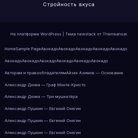
Стройность вкуса
На платформе WordPress
|
Тема newstack от
Themeansar
.
Home
Sample Page
Авокадо
Авокадо
Авокадо
Авокадо
Авокадо
Авокадо
Авокадо
Авокадо
Авокадо
Авокадо
Авокадо
Авторам и правообладателям
Айзек Азимов — Основание
Александр Дюма — Граф Монте-Кристо
Александр Дюма — Три мушкетёра
Александр Пушкин — Евгений Онегин
Александр Пушкин — Евгений Онегин
Александр Пушкин — Евгений Онегин