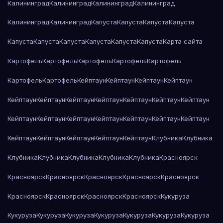
Калининград
Калининград
Калининград
Калининград
Калининград
Калининград
Капуста
Капуста
Капуста
Капуста
Капуста
Капуста
Капуста
Капуста
Капуста
Капуста
Карта сайта
Картофель
Картофель
Картофель
Картофель
Картофель
Картофель
Картофель
Кейптаун
Кейптаун
Кейптаун
Кейптаун
Кейптаун
Кейптаун
Кейптаун
Кейптаун
Кейптаун
Кейптаун
Кейптаун
Кейптаун
Кейптаун
Кейптаун
Кейптаун
Кейптаун
Кейптаун
Кейптаун
Кейптаун
Кейптаун
Кейптаун
Кейптаун
Кейптаун
Клубника
Клубника
Клубника
Клубника
Клубника
Клубника
Клубника
Красноярск
Красноярск
Красноярск
Красноярск
Красноярск
Красноярск
Красноярск
Красноярск
Красноярск
Красноярск
Кукуруза
Кукуруза
Кукуруза
Кукуруза
Кукуруза
Кукуруза
Кукуруза
Кукуруза