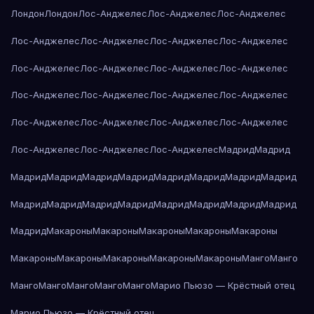
Лондон
Лондон
Лос-Анджелес
Лос-Анджелес
Лос-Анджелес
Лос-Анджелес
Лос-Анджелес
Лос-Анджелес
Лос-Анджелес
Лос-Анджелес
Лос-Анджелес
Лос-Анджелес
Лос-Анджелес
Лос-Анджелес
Лос-Анджелес
Лос-Анджелес
Лос-Анджелес
Лос-Анджелес
Лос-Анджелес
Лос-Анджелес
Лос-Анджелес
Лос-Анджелес
Лос-Анджелес
Лос-Анджелес
Мадрид
Мадрид
Мадрид
Мадрид
Мадрид
Мадрид
Мадрид
Мадрид
Мадрид
Мадрид
Мадрид
Мадрид
Мадрид
Мадрид
Мадрид
Мадрид
Мадрид
Мадрид
Мадрид
Макароны
Макароны
Макароны
Макароны
Макароны
Макароны
Макароны
Макароны
Макароны
Макароны
Манго
Манго
Манго
Манго
Манго
Манго
Манго
Марио Пьюзо — Крёстный отец
Марио Пьюзо — Крёстный отец