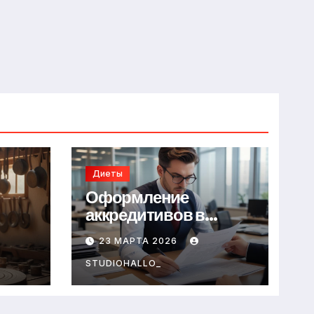
Диеты
Оформление
аккредитивов в
международной
23 МАРТА 2026
торговле
STUDIOHALLO_