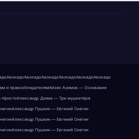
адо
Авокадо
Авокадо
Авокадо
Авокадо
Авокадо
Авокадо
ам и правообладателям
Айзек Азимов — Основание
-Кристо
Александр Дюма — Три мушкетёра
Онегин
Александр Пушкин — Евгений Онегин
Онегин
Александр Пушкин — Евгений Онегин
Онегин
Александр Пушкин — Евгений Онегин