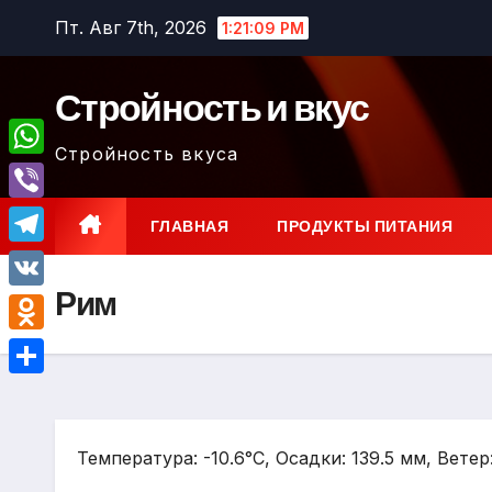
Перейти
Пт. Авг 7th, 2026
1:21:10 PM
к
содержимому
Стройность и вкус
Стройность вкуса
W
h
V
ГЛАВНАЯ
ПРОДУКТЫ ПИТАНИЯ
a
i
T
t
b
Рим
e
V
s
e
l
K
A
O
r
e
p
d
О
g
p
n
т
r
o
Температура: -10.6°C, Осадки: 139.5 мм, Ветер
п
a
k