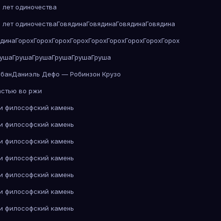
 лет одиночества
 лет одиночества
Говядина
Говядина
Говядина
Говядина
ядина
Горох
Горох
Горох
Горох
Горох
Горох
Горох
Горох
Горох
руша
Груша
Груша
Груша
Груша
Груша
абан
Даниэль Дефо — Робинзон Крузо
астью во ржи
 и философский камень
 и философский камень
 и философский камень
 и философский камень
 и философский камень
 и философский камень
 и философский камень