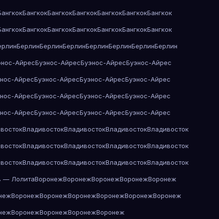
Бангкок
Бангкок
Бангкок
Бангкок
Бангкок
Бангкок
Бангкок
Бангкок
Бангкок
Бангкок
Бангкок
Бангкок
Бангкок
Бангкок
ерлин
Берлин
Берлин
Берлин
Берлин
Берлин
Берлин
Берлин
энос-Айрес
Буэнос-Айрес
Буэнос-Айрес
Буэнос-Айрес
энос-Айрес
Буэнос-Айрес
Буэнос-Айрес
Буэнос-Айрес
энос-Айрес
Буэнос-Айрес
Буэнос-Айрес
Буэнос-Айрес
энос-Айрес
Буэнос-Айрес
Буэнос-Айрес
Буэнос-Айрес
восток
Владивосток
Владивосток
Владивосток
Владивосток
восток
Владивосток
Владивосток
Владивосток
Владивосток
восток
Владивосток
Владивосток
Владивосток
Владивосток
в — Лолита
Воронеж
Воронеж
Воронеж
Воронеж
Воронеж
неж
Воронеж
Воронеж
Воронеж
Воронеж
Воронеж
Воронеж
неж
Воронеж
Воронеж
Воронеж
Воронеж