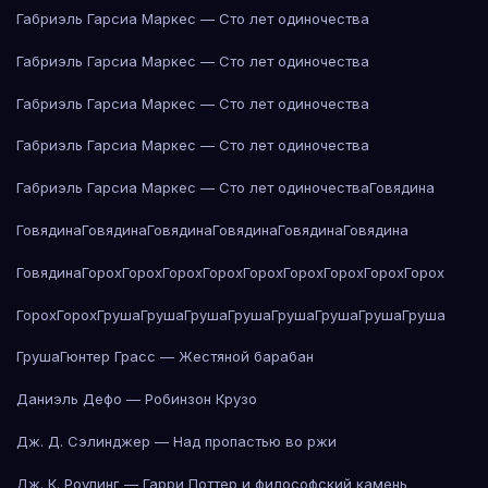
Габриэль Гарсиа Маркес — Сто лет одиночества
Габриэль Гарсиа Маркес — Сто лет одиночества
Габриэль Гарсиа Маркес — Сто лет одиночества
Габриэль Гарсиа Маркес — Сто лет одиночества
Габриэль Гарсиа Маркес — Сто лет одиночества
Говядина
Говядина
Говядина
Говядина
Говядина
Говядина
Говядина
Говядина
Горох
Горох
Горох
Горох
Горох
Горох
Горох
Горох
Горох
Горох
Горох
Груша
Груша
Груша
Груша
Груша
Груша
Груша
Груша
Груша
Гюнтер Грасс — Жестяной барабан
Даниэль Дефо — Робинзон Крузо
Дж. Д. Сэлинджер — Над пропастью во ржи
Дж. К. Роулинг — Гарри Поттер и философский камень