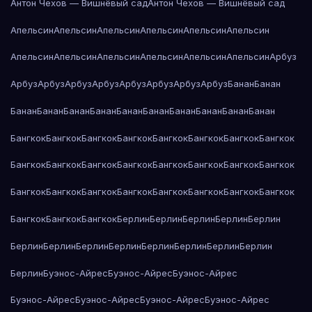
Антон Чехов — Вишнёвый сад
Антон Чехов — Вишнёвый сад
Апельсин
Апельсин
Апельсин
Апельсин
Апельсин
Апельсин
Апельсин
Апельсин
Апельсин
Апельсин
Апельсин
Апельсин
Арбуз
Арбуз
Арбуз
Арбуз
Арбуз
Арбуз
Арбуз
Арбуз
Арбуз
Банан
Банан
Банан
Банан
Банан
Банан
Банан
Банан
Банан
Банан
Банан
Банан
Бангкок
Бангкок
Бангкок
Бангкок
Бангкок
Бангкок
Бангкок
Бангкок
Бангкок
Бангкок
Бангкок
Бангкок
Бангкок
Бангкок
Бангкок
Бангкок
Бангкок
Бангкок
Бангкок
Бангкок
Бангкок
Бангкок
Бангкок
Бангкок
Бангкок
Бангкок
Бангкок
Берлин
Берлин
Берлин
Берлин
Берлин
Берлин
Берлин
Берлин
Берлин
Берлин
Берлин
Берлин
Берлин
Берлин
Буэнос-Айрес
Буэнос-Айрес
Буэнос-Айрес
Буэнос-Айрес
Буэнос-Айрес
Буэнос-Айрес
Буэнос-Айрес