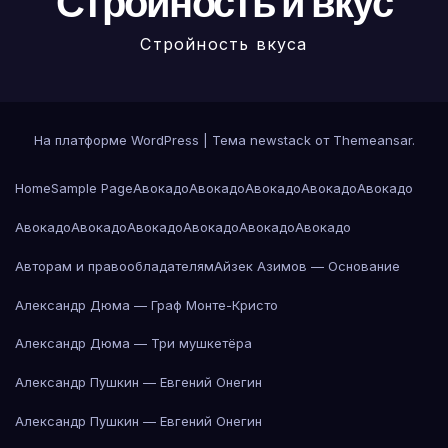
Стройность и вкус
Стройность вкуса
На платформе WordPress
|
Тема newstack от
Themeansar
.
Home
Sample Page
Авокадо
Авокадо
Авокадо
Авокадо
Авокадо
Авокадо
Авокадо
Авокадо
Авокадо
Авокадо
Авокадо
Авторам и правообладателям
Айзек Азимов — Основание
Александр Дюма — Граф Монте-Кристо
Александр Дюма — Три мушкетёра
Александр Пушкин — Евгений Онегин
Александр Пушкин — Евгений Онегин