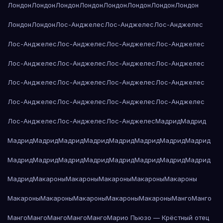
Лондон
Лондон
Лондон
Лондон
Лондон
Лондон
Лондон
Лондон
Лондон
Лондон
Лос-Анджелес
Лос-Анджелес
Лос-Анджелес
Лос-Анджелес
Лос-Анджелес
Лос-Анджелес
Лос-Анджелес
Лос-Анджелес
Лос-Анджелес
Лос-Анджелес
Лос-Анджелес
Лос-Анджелес
Лос-Анджелес
Лос-Анджелес
Лос-Анджелес
Лос-Анджелес
Лос-Анджелес
Лос-Анджелес
Лос-Анджелес
Лос-Анджелес
Лос-Анджелес
Лос-Анджелес
Мадрид
Мадрид
Мадрид
Мадрид
Мадрид
Мадрид
Мадрид
Мадрид
Мадрид
Мадрид
Мадрид
Мадрид
Мадрид
Мадрид
Мадрид
Мадрид
Мадрид
Мадрид
Мадрид
Макароны
Макароны
Макароны
Макароны
Макароны
Макароны
Макароны
Макароны
Макароны
Макароны
Манго
Манго
Манго
Манго
Манго
Манго
Манго
Марио Пьюзо — Крёстный отец