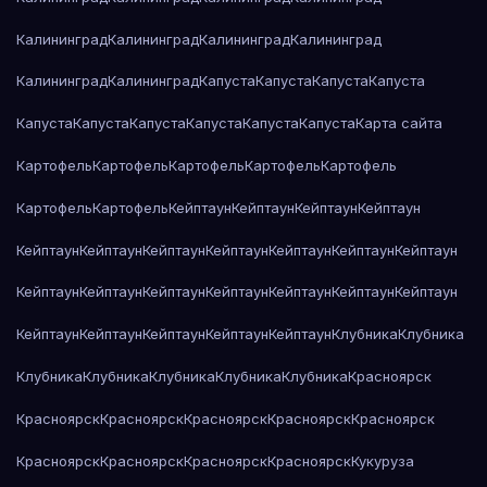
Калининград
Калининград
Калининград
Калининград
Калининград
Калининград
Капуста
Капуста
Капуста
Капуста
Капуста
Капуста
Капуста
Капуста
Капуста
Капуста
Карта сайта
Картофель
Картофель
Картофель
Картофель
Картофель
Картофель
Картофель
Кейптаун
Кейптаун
Кейптаун
Кейптаун
Кейптаун
Кейптаун
Кейптаун
Кейптаун
Кейптаун
Кейптаун
Кейптаун
Кейптаун
Кейптаун
Кейптаун
Кейптаун
Кейптаун
Кейптаун
Кейптаун
Кейптаун
Кейптаун
Кейптаун
Кейптаун
Кейптаун
Клубника
Клубника
Клубника
Клубника
Клубника
Клубника
Клубника
Красноярск
Красноярск
Красноярск
Красноярск
Красноярск
Красноярск
Красноярск
Красноярск
Красноярск
Красноярск
Кукуруза