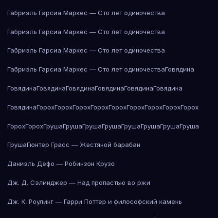
Габриэль Гарсиа Маркес — Сто лет одиночества
Габриэль Гарсиа Маркес — Сто лет одиночества
Габриэль Гарсиа Маркес — Сто лет одиночества
Габриэль Гарсиа Маркес — Сто лет одиночества
Говядина
Говядина
Говядина
Говядина
Говядина
Говядина
Говядина
Говядина
Горох
Горох
Горох
Горох
Горох
Горох
Горох
Горох
Горох
Горох
Горох
Груша
Груша
Груша
Груша
Груша
Груша
Груша
Груша
Груша
Гюнтер Грасс — Жестяной барабан
Даниэль Дефо — Робинзон Крузо
Дж. Д. Сэлинджер — Над пропастью во ржи
Дж. К. Роулинг — Гарри Поттер и философский камень