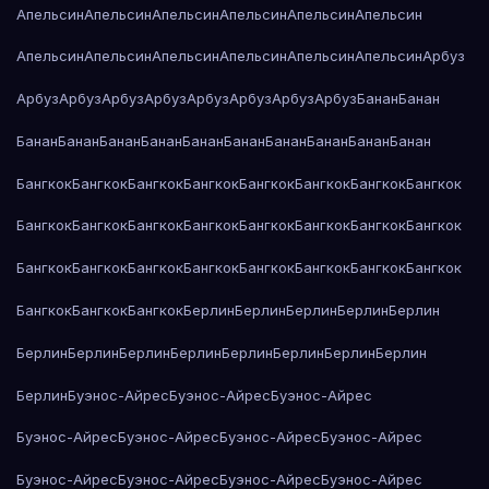
Апельсин
Апельсин
Апельсин
Апельсин
Апельсин
Апельсин
Апельсин
Апельсин
Апельсин
Апельсин
Апельсин
Апельсин
Арбуз
Арбуз
Арбуз
Арбуз
Арбуз
Арбуз
Арбуз
Арбуз
Арбуз
Банан
Банан
Банан
Банан
Банан
Банан
Банан
Банан
Банан
Банан
Банан
Банан
Бангкок
Бангкок
Бангкок
Бангкок
Бангкок
Бангкок
Бангкок
Бангкок
Бангкок
Бангкок
Бангкок
Бангкок
Бангкок
Бангкок
Бангкок
Бангкок
Бангкок
Бангкок
Бангкок
Бангкок
Бангкок
Бангкок
Бангкок
Бангкок
Бангкок
Бангкок
Бангкок
Берлин
Берлин
Берлин
Берлин
Берлин
Берлин
Берлин
Берлин
Берлин
Берлин
Берлин
Берлин
Берлин
Берлин
Буэнос-Айрес
Буэнос-Айрес
Буэнос-Айрес
Буэнос-Айрес
Буэнос-Айрес
Буэнос-Айрес
Буэнос-Айрес
Буэнос-Айрес
Буэнос-Айрес
Буэнос-Айрес
Буэнос-Айрес