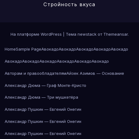
Стройность вкуса
На платформе WordPress
|
Тема newstack от
Themeansar
.
Home
Sample Page
Авокадо
Авокадо
Авокадо
Авокадо
Авокадо
Авокадо
Авокадо
Авокадо
Авокадо
Авокадо
Авокадо
Авторам и правообладателям
Айзек Азимов — Основание
Александр Дюма — Граф Монте-Кристо
Александр Дюма — Три мушкетёра
Александр Пушкин — Евгений Онегин
Александр Пушкин — Евгений Онегин
Александр Пушкин — Евгений Онегин