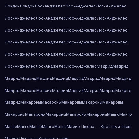
Лондон
Лондон
Лос-Анджелес
Лос-Анджелес
Лос-Анджелес
Лос-Анджелес
Лос-Анджелес
Лос-Анджелес
Лос-Анджелес
Лос-Анджелес
Лос-Анджелес
Лос-Анджелес
Лос-Анджелес
Лос-Анджелес
Лос-Анджелес
Лос-Анджелес
Лос-Анджелес
Лос-Анджелес
Лос-Анджелес
Лос-Анджелес
Лос-Анджелес
Лос-Анджелес
Лос-Анджелес
Лос-Анджелес
Мадрид
Мадрид
Мадрид
Мадрид
Мадрид
Мадрид
Мадрид
Мадрид
Мадрид
Мадрид
Мадрид
Мадрид
Мадрид
Мадрид
Мадрид
Мадрид
Мадрид
Мадрид
Мадрид
Макароны
Макароны
Макароны
Макароны
Макароны
Макароны
Макароны
Макароны
Макароны
Макароны
Манго
Манго
Манго
Манго
Манго
Манго
Манго
Марио Пьюзо — Крёстный отец
Марио Пьюзо — Крёстный отец