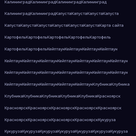
Калининград
Калининград
Калининград
Калининград
Калининград
Калининград
Капуста
Капуста
Капуста
Капуста
Капуста
Капуста
Капуста
Капуста
Капуста
Капуста
Карта сайта
Картофель
Картофель
Картофель
Картофель
Картофель
Картофель
Картофель
Кейптаун
Кейптаун
Кейптаун
Кейптаун
Кейптаун
Кейптаун
Кейптаун
Кейптаун
Кейптаун
Кейптаун
Кейптаун
Кейптаун
Кейптаун
Кейптаун
Кейптаун
Кейптаун
Кейптаун
Кейптаун
Кейптаун
Кейптаун
Кейптаун
Кейптаун
Кейптаун
Клубника
Клубника
Клубника
Клубника
Клубника
Клубника
Клубника
Красноярск
Красноярск
Красноярск
Красноярск
Красноярск
Красноярск
Красноярск
Красноярск
Красноярск
Красноярск
Кукуруза
Кукуруза
Кукуруза
Кукуруза
Кукуруза
Кукуруза
Кукуруза
Кукуруза