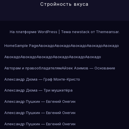
Стройность вкуса
На платформе WordPress
|
Тема newstack от
Themeansar
.
Home
Sample Page
Авокадо
Авокадо
Авокадо
Авокадо
Авокадо
Авокадо
Авокадо
Авокадо
Авокадо
Авокадо
Авокадо
Авторам и правообладателям
Айзек Азимов — Основание
Александр Дюма — Граф Монте-Кристо
Александр Дюма — Три мушкетёра
Александр Пушкин — Евгений Онегин
Александр Пушкин — Евгений Онегин
Александр Пушкин — Евгений Онегин