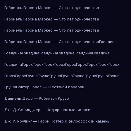
Габриэль Гарсиа Маркес — Сто лет одиночества
Габриэль Гарсиа Маркес — Сто лет одиночества
Габриэль Гарсиа Маркес — Сто лет одиночества
Габриэль Гарсиа Маркес — Сто лет одиночества
Говядина
Говядина
Говядина
Говядина
Говядина
Говядина
Говядина
Говядина
Горох
Горох
Горох
Горох
Горох
Горох
Горох
Горох
Горох
Горох
Горох
Груша
Груша
Груша
Груша
Груша
Груша
Груша
Груша
Груша
Гюнтер Грасс — Жестяной барабан
Даниэль Дефо — Робинзон Крузо
Дж. Д. Сэлинджер — Над пропастью во ржи
Дж. К. Роулинг — Гарри Поттер и философский камень