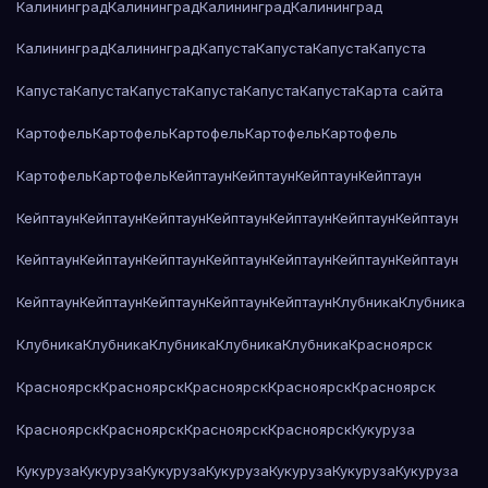
Калининград
Калининград
Калининград
Калининград
Калининград
Калининград
Капуста
Капуста
Капуста
Капуста
Капуста
Капуста
Капуста
Капуста
Капуста
Капуста
Карта сайта
Картофель
Картофель
Картофель
Картофель
Картофель
Картофель
Картофель
Кейптаун
Кейптаун
Кейптаун
Кейптаун
Кейптаун
Кейптаун
Кейптаун
Кейптаун
Кейптаун
Кейптаун
Кейптаун
Кейптаун
Кейптаун
Кейптаун
Кейптаун
Кейптаун
Кейптаун
Кейптаун
Кейптаун
Кейптаун
Кейптаун
Кейптаун
Кейптаун
Клубника
Клубника
Клубника
Клубника
Клубника
Клубника
Клубника
Красноярск
Красноярск
Красноярск
Красноярск
Красноярск
Красноярск
Красноярск
Красноярск
Красноярск
Красноярск
Кукуруза
Кукуруза
Кукуруза
Кукуруза
Кукуруза
Кукуруза
Кукуруза
Кукуруза