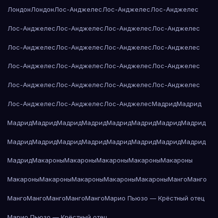
Лондон
Лондон
Лос-Анджелес
Лос-Анджелес
Лос-Анджелес
Лос-Анджелес
Лос-Анджелес
Лос-Анджелес
Лос-Анджелес
Лос-Анджелес
Лос-Анджелес
Лос-Анджелес
Лос-Анджелес
Лос-Анджелес
Лос-Анджелес
Лос-Анджелес
Лос-Анджелес
Лос-Анджелес
Лос-Анджелес
Лос-Анджелес
Лос-Анджелес
Лос-Анджелес
Лос-Анджелес
Лос-Анджелес
Мадрид
Мадрид
Мадрид
Мадрид
Мадрид
Мадрид
Мадрид
Мадрид
Мадрид
Мадрид
Мадрид
Мадрид
Мадрид
Мадрид
Мадрид
Мадрид
Мадрид
Мадрид
Мадрид
Макароны
Макароны
Макароны
Макароны
Макароны
Макароны
Макароны
Макароны
Макароны
Макароны
Манго
Манго
Манго
Манго
Манго
Манго
Манго
Марио Пьюзо — Крёстный отец
Марио Пьюзо — Крёстный отец