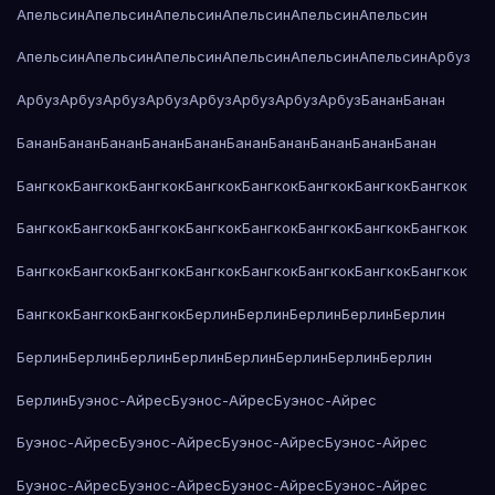
Апельсин
Апельсин
Апельсин
Апельсин
Апельсин
Апельсин
Апельсин
Апельсин
Апельсин
Апельсин
Апельсин
Апельсин
Арбуз
Арбуз
Арбуз
Арбуз
Арбуз
Арбуз
Арбуз
Арбуз
Арбуз
Банан
Банан
Банан
Банан
Банан
Банан
Банан
Банан
Банан
Банан
Банан
Банан
Бангкок
Бангкок
Бангкок
Бангкок
Бангкок
Бангкок
Бангкок
Бангкок
Бангкок
Бангкок
Бангкок
Бангкок
Бангкок
Бангкок
Бангкок
Бангкок
Бангкок
Бангкок
Бангкок
Бангкок
Бангкок
Бангкок
Бангкок
Бангкок
Бангкок
Бангкок
Бангкок
Берлин
Берлин
Берлин
Берлин
Берлин
Берлин
Берлин
Берлин
Берлин
Берлин
Берлин
Берлин
Берлин
Берлин
Буэнос-Айрес
Буэнос-Айрес
Буэнос-Айрес
Буэнос-Айрес
Буэнос-Айрес
Буэнос-Айрес
Буэнос-Айрес
Буэнос-Айрес
Буэнос-Айрес
Буэнос-Айрес
Буэнос-Айрес