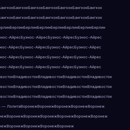
Бангкок
Бангкок
Бангкок
Бангкок
Бангкок
Бангкок
Бангкок
Бангкок
Бангкок
Бангкок
Бангкок
Бангкок
Бангкок
Бангкок
ерлин
Берлин
Берлин
Берлин
Берлин
Берлин
Берлин
Берлин
энос-Айрес
Буэнос-Айрес
Буэнос-Айрес
Буэнос-Айрес
энос-Айрес
Буэнос-Айрес
Буэнос-Айрес
Буэнос-Айрес
энос-Айрес
Буэнос-Айрес
Буэнос-Айрес
Буэнос-Айрес
энос-Айрес
Буэнос-Айрес
Буэнос-Айрес
Буэнос-Айрес
восток
Владивосток
Владивосток
Владивосток
Владивосток
восток
Владивосток
Владивосток
Владивосток
Владивосток
восток
Владивосток
Владивосток
Владивосток
Владивосток
в — Лолита
Воронеж
Воронеж
Воронеж
Воронеж
Воронеж
неж
Воронеж
Воронеж
Воронеж
Воронеж
Воронеж
Воронеж
неж
Воронеж
Воронеж
Воронеж
Воронеж