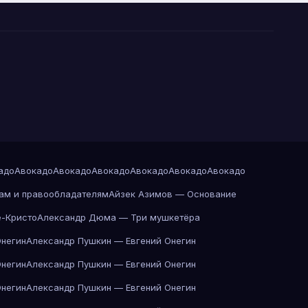
адо
Авокадо
Авокадо
Авокадо
Авокадо
Авокадо
Авокадо
ам и правообладателям
Айзек Азимов — Основание
-Кристо
Александр Дюма — Три мушкетёра
Онегин
Александр Пушкин — Евгений Онегин
Онегин
Александр Пушкин — Евгений Онегин
Онегин
Александр Пушкин — Евгений Онегин