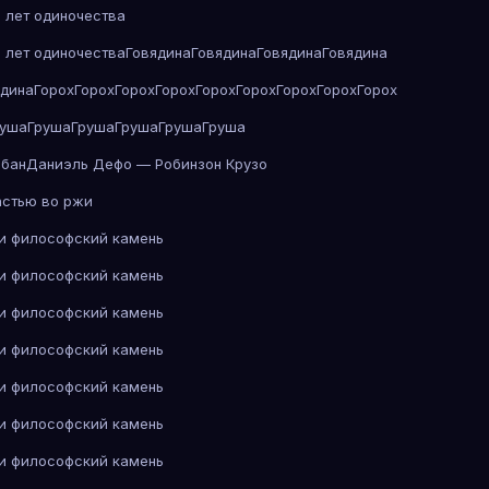
 лет одиночества
 лет одиночества
Говядина
Говядина
Говядина
Говядина
ядина
Горох
Горох
Горох
Горох
Горох
Горох
Горох
Горох
Горох
руша
Груша
Груша
Груша
Груша
Груша
абан
Даниэль Дефо — Робинзон Крузо
астью во ржи
 и философский камень
 и философский камень
 и философский камень
 и философский камень
 и философский камень
 и философский камень
 и философский камень