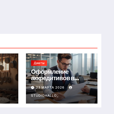
Диеты
Оформление
аккредитивов в
международной
23 МАРТА 2026
торговле
STUDIOHALLO_