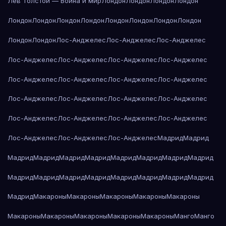
Лев Толстой — Война и мир
Лондон
Лондон
Лондон
Лондон
Лондон
Лондон
Лондон
Лондон
Лондон
Лондон
Лондон
Лондон
Лондон
Лондон
Лос-Анджелес
Лос-Анджелес
Лос-Анджелес
Лос-Анджелес
Лос-Анджелес
Лос-Анджелес
Лос-Анджелес
Лос-Анджелес
Лос-Анджелес
Лос-Анджелес
Лос-Анджелес
Лос-Анджелес
Лос-Анджелес
Лос-Анджелес
Лос-Анджелес
Лос-Анджелес
Лос-Анджелес
Лос-Анджелес
Лос-Анджелес
Лос-Анджелес
Лос-Анджелес
Лос-Анджелес
Мадрид
Мадрид
Мадрид
Мадрид
Мадрид
Мадрид
Мадрид
Мадрид
Мадрид
Мадрид
Мадрид
Мадрид
Мадрид
Мадрид
Мадрид
Мадрид
Мадрид
Мадрид
Мадрид
Макароны
Макароны
Макароны
Макароны
Макароны
Макароны
Макароны
Макароны
Макароны
Макароны
Манго
Манго