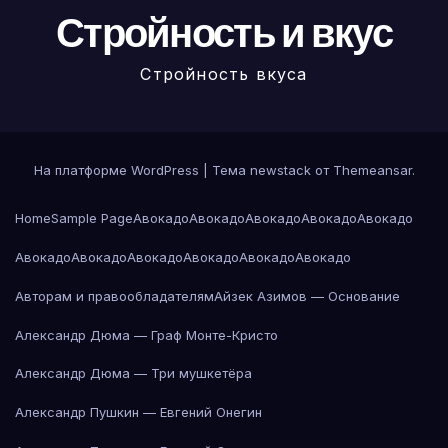
Стройность и вкус
Стройность вкуса
На платформе WordPress
|
Тема newstack от
Themeansar
.
Home
Sample Page
Авокадо
Авокадо
Авокадо
Авокадо
Авокадо
Авокадо
Авокадо
Авокадо
Авокадо
Авокадо
Авокадо
Авторам и правообладателям
Айзек Азимов — Основание
Александр Дюма — Граф Монте-Кристо
Александр Дюма — Три мушкетёра
Александр Пушкин — Евгений Онегин