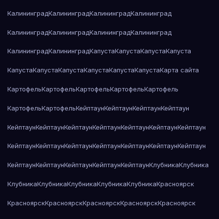
Калининград
Калининград
Калининград
Калининград
Калининград
Калининград
Калининград
Калининград
Калининград
Калининград
Капуста
Капуста
Капуста
Капуста
Капуста
Капуста
Капуста
Капуста
Капуста
Капуста
Карта сайта
Картофель
Картофель
Картофель
Картофель
Картофель
Картофель
Картофель
Кейптаун
Кейптаун
Кейптаун
Кейптаун
Кейптаун
Кейптаун
Кейптаун
Кейптаун
Кейптаун
Кейптаун
Кейптаун
Кейптаун
Кейптаун
Кейптаун
Кейптаун
Кейптаун
Кейптаун
Кейптаун
Кейптаун
Кейптаун
Кейптаун
Кейптаун
Кейптаун
Клубника
Клубника
Клубника
Клубника
Клубника
Клубника
Клубника
Красноярск
Красноярск
Красноярск
Красноярск
Красноярск
Красноярск