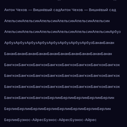
Антон Чехов — Вишнёвый сад
Антон Чехов — Вишнёвый сад
Апельсин
Апельсин
Апельсин
Апельсин
Апельсин
Апельсин
Апельсин
Апельсин
Апельсин
Апельсин
Апельсин
Апельсин
Арбуз
Арбуз
Арбуз
Арбуз
Арбуз
Арбуз
Арбуз
Арбуз
Арбуз
Банан
Банан
Банан
Банан
Банан
Банан
Банан
Банан
Банан
Банан
Банан
Банан
Бангкок
Бангкок
Бангкок
Бангкок
Бангкок
Бангкок
Бангкок
Бангкок
Бангкок
Бангкок
Бангкок
Бангкок
Бангкок
Бангкок
Бангкок
Бангкок
Бангкок
Бангкок
Бангкок
Бангкок
Бангкок
Бангкок
Бангкок
Бангкок
Бангкок
Бангкок
Бангкок
Берлин
Берлин
Берлин
Берлин
Берлин
Берлин
Берлин
Берлин
Берлин
Берлин
Берлин
Берлин
Берлин
Берлин
Буэнос-Айрес
Буэнос-Айрес
Буэнос-Айрес