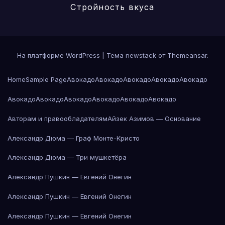
Стройность вкуса
На платформе WordPress
|
Тема newstack от
Themeansar
.
Home
Sample Page
Авокадо
Авокадо
Авокадо
Авокадо
Авокадо
Авокадо
Авокадо
Авокадо
Авокадо
Авокадо
Авокадо
Авторам и правообладателям
Айзек Азимов — Основание
Александр Дюма — Граф Монте-Кристо
Александр Дюма — Три мушкетёра
Александр Пушкин — Евгений Онегин
Александр Пушкин — Евгений Онегин
Александр Пушкин — Евгений Онегин