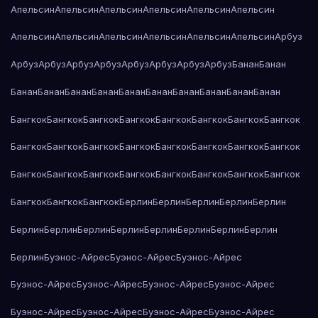
Апельсин
Апельсин
Апельсин
Апельсин
Апельсин
Апельсин
Апельсин
Апельсин
Апельсин
Апельсин
Апельсин
Апельсин
Арбуз
Арбуз
Арбуз
Арбуз
Арбуз
Арбуз
Арбуз
Арбуз
Арбуз
Банан
Банан
Банан
Банан
Банан
Банан
Банан
Банан
Банан
Банан
Банан
Банан
Бангкок
Бангкок
Бангкок
Бангкок
Бангкок
Бангкок
Бангкок
Бангкок
Бангкок
Бангкок
Бангкок
Бангкок
Бангкок
Бангкок
Бангкок
Бангкок
Бангкок
Бангкок
Бангкок
Бангкок
Бангкок
Бангкок
Бангкок
Бангкок
Бангкок
Бангкок
Бангкок
Берлин
Берлин
Берлин
Берлин
Берлин
Берлин
Берлин
Берлин
Берлин
Берлин
Берлин
Берлин
Берлин
Берлин
Буэнос-Айрес
Буэнос-Айрес
Буэнос-Айрес
Буэнос-Айрес
Буэнос-Айрес
Буэнос-Айрес
Буэнос-Айрес
Буэнос-Айрес
Буэнос-Айрес
Буэнос-Айрес
Буэнос-Айрес