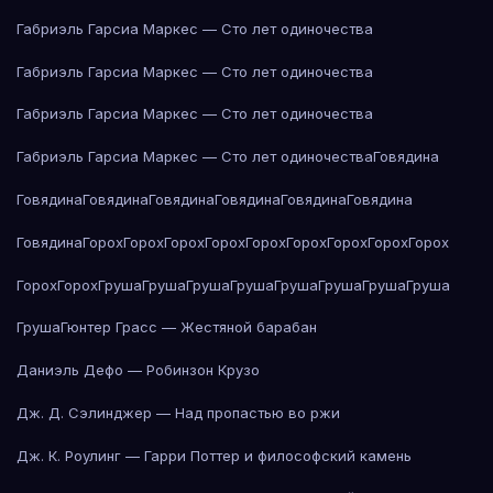
Габриэль Гарсиа Маркес — Сто лет одиночества
Габриэль Гарсиа Маркес — Сто лет одиночества
Габриэль Гарсиа Маркес — Сто лет одиночества
Габриэль Гарсиа Маркес — Сто лет одиночества
Говядина
Говядина
Говядина
Говядина
Говядина
Говядина
Говядина
Говядина
Горох
Горох
Горох
Горох
Горох
Горох
Горох
Горох
Горох
Горох
Горох
Груша
Груша
Груша
Груша
Груша
Груша
Груша
Груша
Груша
Гюнтер Грасс — Жестяной барабан
Даниэль Дефо — Робинзон Крузо
Дж. Д. Сэлинджер — Над пропастью во ржи
Дж. К. Роулинг — Гарри Поттер и философский камень