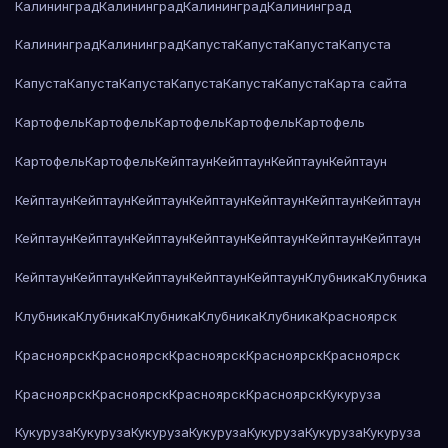
Калининград
Калининград
Калининград
Калининград
Калининград
Калининград
Капуста
Капуста
Капуста
Капуста
Капуста
Капуста
Капуста
Капуста
Капуста
Капуста
Карта сайта
Картофель
Картофель
Картофель
Картофель
Картофель
Картофель
Картофель
Кейптаун
Кейптаун
Кейптаун
Кейптаун
Кейптаун
Кейптаун
Кейптаун
Кейптаун
Кейптаун
Кейптаун
Кейптаун
Кейптаун
Кейптаун
Кейптаун
Кейптаун
Кейптаун
Кейптаун
Кейптаун
Кейптаун
Кейптаун
Кейптаун
Кейптаун
Кейптаун
Клубника
Клубника
Клубника
Клубника
Клубника
Клубника
Клубника
Красноярск
Красноярск
Красноярск
Красноярск
Красноярск
Красноярск
Красноярск
Красноярск
Красноярск
Красноярск
Кукуруза
Кукуруза
Кукуруза
Кукуруза
Кукуруза
Кукуруза
Кукуруза
Кукуруза