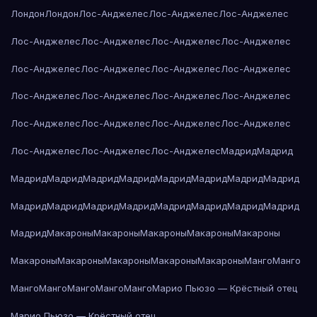
Лондон
Лондон
Лос-Анджелес
Лос-Анджелес
Лос-Анджелес
Лос-Анджелес
Лос-Анджелес
Лос-Анджелес
Лос-Анджелес
Лос-Анджелес
Лос-Анджелес
Лос-Анджелес
Лос-Анджелес
Лос-Анджелес
Лос-Анджелес
Лос-Анджелес
Лос-Анджелес
Лос-Анджелес
Лос-Анджелес
Лос-Анджелес
Лос-Анджелес
Лос-Анджелес
Лос-Анджелес
Лос-Анджелес
Мадрид
Мадрид
Мадрид
Мадрид
Мадрид
Мадрид
Мадрид
Мадрид
Мадрид
Мадрид
Мадрид
Мадрид
Мадрид
Мадрид
Мадрид
Мадрид
Мадрид
Мадрид
Мадрид
Макароны
Макароны
Макароны
Макароны
Макароны
Макароны
Макароны
Макароны
Макароны
Макароны
Манго
Манго
Манго
Манго
Манго
Манго
Манго
Марио Пьюзо — Крёстный отец
Марио Пьюзо — Крёстный отец