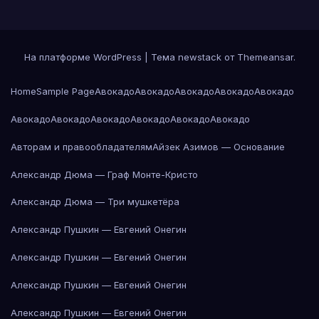
На платформе WordPress
|
Тема newstack от
Themeansar
.
Home
Sample Page
Авокадо
Авокадо
Авокадо
Авокадо
Авокадо
Авокадо
Авокадо
Авокадо
Авокадо
Авокадо
Авокадо
Авторам и правообладателям
Айзек Азимов — Основание
Александр Дюма — Граф Монте-Кристо
Александр Дюма — Три мушкетёра
Александр Пушкин — Евгений Онегин
Александр Пушкин — Евгений Онегин
Александр Пушкин — Евгений Онегин
Александр Пушкин — Евгений Онегин