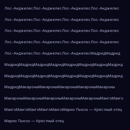
Лос-Анджелес
Лос-Анджелес
Лос-Анджелес
Лос-Анджелес
Лос-Анджелес
Лос-Анджелес
Лос-Анджелес
Лос-Анджелес
Лос-Анджелес
Лос-Анджелес
Лос-Анджелес
Лос-Анджелес
Лос-Анджелес
Лос-Анджелес
Лос-Анджелес
Лос-Анджелес
Лос-Анджелес
Лос-Анджелес
Лос-Анджелес
Мадрид
Мадрид
Мадрид
Мадрид
Мадрид
Мадрид
Мадрид
Мадрид
Мадрид
Мадрид
Мадрид
Мадрид
Мадрид
Мадрид
Мадрид
Мадрид
Мадрид
Мадрид
Мадрид
Макароны
Макароны
Макароны
Макароны
Макароны
Макароны
Макароны
Макароны
Макароны
Макароны
Манго
Манго
Манго
Манго
Манго
Манго
Манго
Марио Пьюзо — Крёстный отец
Марио Пьюзо — Крёстный отец