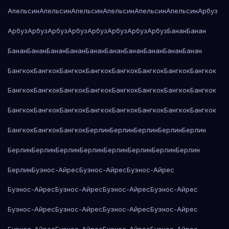
Апельсин
Апельсин
Апельсин
Апельсин
Апельсин
Апельсин
Арбуз
Арбуз
Арбуз
Арбуз
Арбуз
Арбуз
Арбуз
Арбуз
Арбуз
Банан
Банан
Банан
Банан
Банан
Банан
Банан
Банан
Банан
Банан
Банан
Банан
Бангкок
Бангкок
Бангкок
Бангкок
Бангкок
Бангкок
Бангкок
Бангкок
Бангкок
Бангкок
Бангкок
Бангкок
Бангкок
Бангкок
Бангкок
Бангкок
Бангкок
Бангкок
Бангкок
Бангкок
Бангкок
Бангкок
Бангкок
Бангкок
Бангкок
Бангкок
Бангкок
Берлин
Берлин
Берлин
Берлин
Берлин
Берлин
Берлин
Берлин
Берлин
Берлин
Берлин
Берлин
Берлин
Берлин
Буэнос-Айрес
Буэнос-Айрес
Буэнос-Айрес
Буэнос-Айрес
Буэнос-Айрес
Буэнос-Айрес
Буэнос-Айрес
Буэнос-Айрес
Буэнос-Айрес
Буэнос-Айрес
Буэнос-Айрес
Буэнос-Айрес
Буэнос-Айрес
Буэнос-Айрес
Буэнос-Айрес