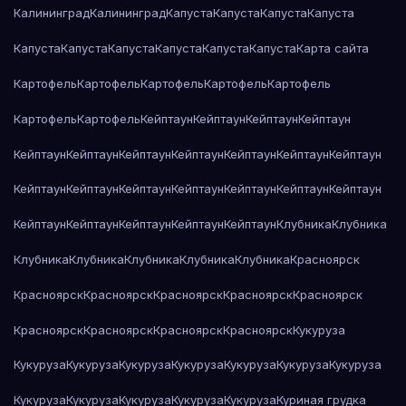
Калининград
Калининград
Капуста
Капуста
Капуста
Капуста
Капуста
Капуста
Капуста
Капуста
Капуста
Капуста
Карта сайта
Картофель
Картофель
Картофель
Картофель
Картофель
Картофель
Картофель
Кейптаун
Кейптаун
Кейптаун
Кейптаун
Кейптаун
Кейптаун
Кейптаун
Кейптаун
Кейптаун
Кейптаун
Кейптаун
Кейптаун
Кейптаун
Кейптаун
Кейптаун
Кейптаун
Кейптаун
Кейптаун
Кейптаун
Кейптаун
Кейптаун
Кейптаун
Кейптаун
Клубника
Клубника
Клубника
Клубника
Клубника
Клубника
Клубника
Красноярск
Красноярск
Красноярск
Красноярск
Красноярск
Красноярск
Красноярск
Красноярск
Красноярск
Красноярск
Кукуруза
Кукуруза
Кукуруза
Кукуруза
Кукуруза
Кукуруза
Кукуруза
Кукуруза
Кукуруза
Кукуруза
Кукуруза
Кукуруза
Кукуруза
Куриная грудка