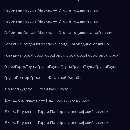
Габриэль Гарсиа Маркес — Сто лет одиночества
Габриэль Гарсиа Маркес — Сто лет одиночества
Габриэль Гарсиа Маркес — Сто лет одиночества
Говядина
Говядина
Говядина
Говядина
Говядина
Говядина
Говядина
Говядина
Горох
Горох
Горох
Горох
Горох
Горох
Горох
Горох
Горох
Горох
Горох
Груша
Груша
Груша
Груша
Груша
Груша
Груша
Груша
Груша
Гюнтер Грасс — Жестяной барабан
Даниэль Дефо — Робинзон Крузо
Дж. Д. Сэлинджер — Над пропастью во ржи
Дж. К. Роулинг — Гарри Поттер и философский камень
Дж. К. Роулинг — Гарри Поттер и философский камень