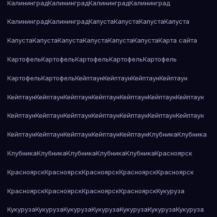
Калининград
Калининград
Калининград
Калининград
Калининград
Калининград
Капуста
Капуста
Капуста
Капуста
Капуста
Капуста
Капуста
Капуста
Капуста
Капуста
Карта сайта
Картофель
Картофель
Картофель
Картофель
Картофель
Картофель
Картофель
Кейптаун
Кейптаун
Кейптаун
Кейптаун
Кейптаун
Кейптаун
Кейптаун
Кейптаун
Кейптаун
Кейптаун
Кейптаун
Кейптаун
Кейптаун
Кейптаун
Кейптаун
Кейптаун
Кейптаун
Кейптаун
Кейптаун
Кейптаун
Кейптаун
Кейптаун
Кейптаун
Клубника
Клубника
Клубника
Клубника
Клубника
Клубника
Клубника
Красноярск
Красноярск
Красноярск
Красноярск
Красноярск
Красноярск
Красноярск
Красноярск
Красноярск
Красноярск
Кукуруза
Кукуруза
Кукуруза
Кукуруза
Кукуруза
Кукуруза
Кукуруза
Кукуруза