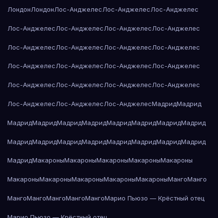
Лондон
Лондон
Лос-Анджелес
Лос-Анджелес
Лос-Анджелес
Лос-Анджелес
Лос-Анджелес
Лос-Анджелес
Лос-Анджелес
Лос-Анджелес
Лос-Анджелес
Лос-Анджелес
Лос-Анджелес
Лос-Анджелес
Лос-Анджелес
Лос-Анджелес
Лос-Анджелес
Лос-Анджелес
Лос-Анджелес
Лос-Анджелес
Лос-Анджелес
Лос-Анджелес
Лос-Анджелес
Лос-Анджелес
Мадрид
Мадрид
Мадрид
Мадрид
Мадрид
Мадрид
Мадрид
Мадрид
Мадрид
Мадрид
Мадрид
Мадрид
Мадрид
Мадрид
Мадрид
Мадрид
Мадрид
Мадрид
Мадрид
Макароны
Макароны
Макароны
Макароны
Макароны
Макароны
Макароны
Макароны
Макароны
Макароны
Манго
Манго
Манго
Манго
Манго
Манго
Манго
Марио Пьюзо — Крёстный отец
Марио Пьюзо — Крёстный отец