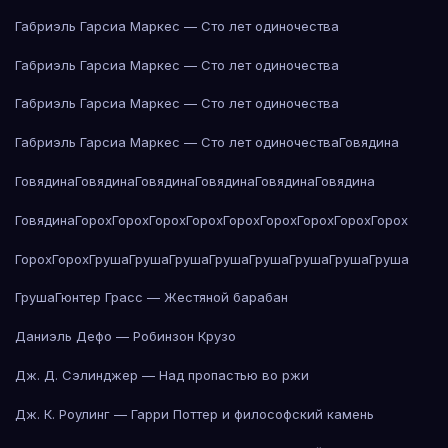
Габриэль Гарсиа Маркес — Сто лет одиночества
Габриэль Гарсиа Маркес — Сто лет одиночества
Габриэль Гарсиа Маркес — Сто лет одиночества
Габриэль Гарсиа Маркес — Сто лет одиночества
Говядина
Говядина
Говядина
Говядина
Говядина
Говядина
Говядина
Говядина
Горох
Горох
Горох
Горох
Горох
Горох
Горох
Горох
Горох
Горох
Горох
Груша
Груша
Груша
Груша
Груша
Груша
Груша
Груша
Груша
Гюнтер Грасс — Жестяной барабан
Даниэль Дефо — Робинзон Крузо
Дж. Д. Сэлинджер — Над пропастью во ржи
Дж. К. Роулинг — Гарри Поттер и философский камень