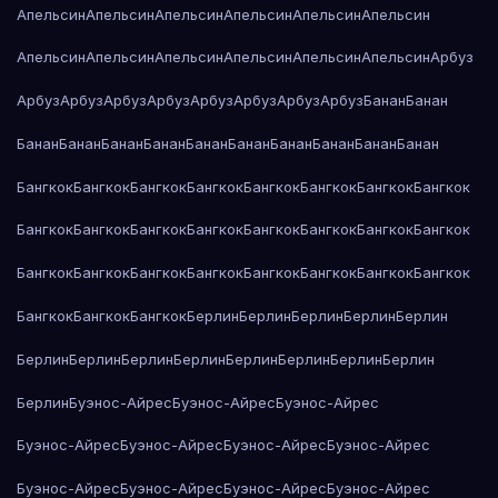
Апельсин
Апельсин
Апельсин
Апельсин
Апельсин
Апельсин
Апельсин
Апельсин
Апельсин
Апельсин
Апельсин
Апельсин
Арбуз
Арбуз
Арбуз
Арбуз
Арбуз
Арбуз
Арбуз
Арбуз
Арбуз
Банан
Банан
Банан
Банан
Банан
Банан
Банан
Банан
Банан
Банан
Банан
Банан
Бангкок
Бангкок
Бангкок
Бангкок
Бангкок
Бангкок
Бангкок
Бангкок
Бангкок
Бангкок
Бангкок
Бангкок
Бангкок
Бангкок
Бангкок
Бангкок
Бангкок
Бангкок
Бангкок
Бангкок
Бангкок
Бангкок
Бангкок
Бангкок
Бангкок
Бангкок
Бангкок
Берлин
Берлин
Берлин
Берлин
Берлин
Берлин
Берлин
Берлин
Берлин
Берлин
Берлин
Берлин
Берлин
Берлин
Буэнос-Айрес
Буэнос-Айрес
Буэнос-Айрес
Буэнос-Айрес
Буэнос-Айрес
Буэнос-Айрес
Буэнос-Айрес
Буэнос-Айрес
Буэнос-Айрес
Буэнос-Айрес
Буэнос-Айрес