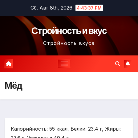
Перейти
Сб. Авг 8th, 2026
4:43:38 PM
к
содержимому
Стройность и вкус
Стройность вкуса
Мёд
Калорийность: 55 ккал, Белки: 23.4 г, Жиры: