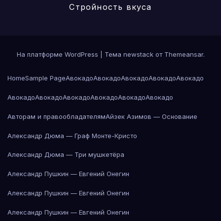
Стройность вкуса
На платформе WordPress
|
Тема newstack от
Themeansar
.
Home
Sample Page
Авокадо
Авокадо
Авокадо
Авокадо
Авокадо
Авокадо
Авокадо
Авокадо
Авокадо
Авокадо
Авокадо
Авторам и правообладателям
Айзек Азимов — Основание
Александр Дюма — Граф Монте-Кристо
Александр Дюма — Три мушкетёра
Александр Пушкин — Евгений Онегин
Александр Пушкин — Евгений Онегин
Александр Пушкин — Евгений Онегин