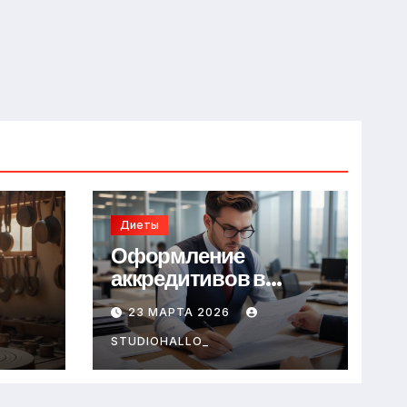
Диеты
Оформление
аккредитивов в
международной
23 МАРТА 2026
торговле
STUDIOHALLO_