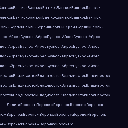
Бангкок
Бангкок
Бангкок
Бангкок
Бангкок
Бангкок
Бангкок
Бангкок
Бангкок
Бангкок
Бангкок
Бангкок
Бангкок
Бангкок
ерлин
Берлин
Берлин
Берлин
Берлин
Берлин
Берлин
Берлин
энос-Айрес
Буэнос-Айрес
Буэнос-Айрес
Буэнос-Айрес
энос-Айрес
Буэнос-Айрес
Буэнос-Айрес
Буэнос-Айрес
энос-Айрес
Буэнос-Айрес
Буэнос-Айрес
Буэнос-Айрес
энос-Айрес
Буэнос-Айрес
Буэнос-Айрес
Буэнос-Айрес
восток
Владивосток
Владивосток
Владивосток
Владивосток
восток
Владивосток
Владивосток
Владивосток
Владивосток
восток
Владивосток
Владивосток
Владивосток
Владивосток
в — Лолита
Воронеж
Воронеж
Воронеж
Воронеж
Воронеж
неж
Воронеж
Воронеж
Воронеж
Воронеж
Воронеж
Воронеж
неж
Воронеж
Воронеж
Воронеж
Воронеж