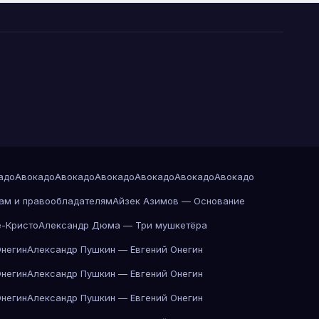
адо
Авокадо
Авокадо
Авокадо
Авокадо
Авокадо
Авокадо
ам и правообладателям
Айзек Азимов — Основание
-Кристо
Александр Дюма — Три мушкетёра
Онегин
Александр Пушкин — Евгений Онегин
Онегин
Александр Пушкин — Евгений Онегин
Онегин
Александр Пушкин — Евгений Онегин