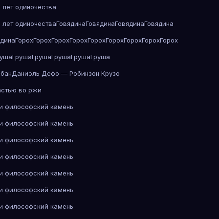
 лет одиночества
 лет одиночества
Говядина
Говядина
Говядина
Говядина
ядина
Горох
Горох
Горох
Горох
Горох
Горох
Горох
Горох
Горох
руша
Груша
Груша
Груша
Груша
Груша
абан
Даниэль Дефо — Робинзон Крузо
астью во ржи
 и философский камень
 и философский камень
 и философский камень
 и философский камень
 и философский камень
 и философский камень
 и философский камень