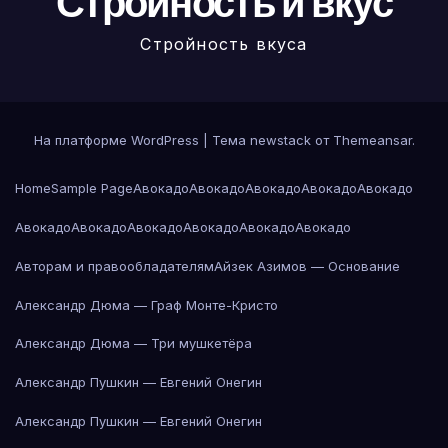
Стройность и вкус
Стройность вкуса
На платформе WordPress
|
Тема newstack от
Themeansar
.
Home
Sample Page
Авокадо
Авокадо
Авокадо
Авокадо
Авокадо
Авокадо
Авокадо
Авокадо
Авокадо
Авокадо
Авокадо
Авторам и правообладателям
Айзек Азимов — Основание
Александр Дюма — Граф Монте-Кристо
Александр Дюма — Три мушкетёра
Александр Пушкин — Евгений Онегин
Александр Пушкин — Евгений Онегин