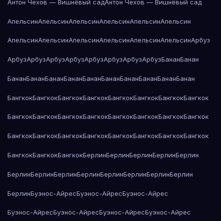
Антон Чехов — Вишнёвый сад
Антон Чехов — Вишнёвый сад
Апельсин
Апельсин
Апельсин
Апельсин
Апельсин
Апельсин
Апельсин
Апельсин
Апельсин
Апельсин
Апельсин
Апельсин
Арбуз
Арбуз
Арбуз
Арбуз
Арбуз
Арбуз
Арбуз
Арбуз
Арбуз
Банан
Банан
Банан
Банан
Банан
Банан
Банан
Банан
Банан
Банан
Банан
Банан
Бангкок
Бангкок
Бангкок
Бангкок
Бангкок
Бангкок
Бангкок
Бангкок
Бангкок
Бангкок
Бангкок
Бангкок
Бангкок
Бангкок
Бангкок
Бангкок
Бангкок
Бангкок
Бангкок
Бангкок
Бангкок
Бангкок
Бангкок
Бангкок
Бангкок
Бангкок
Бангкок
Берлин
Берлин
Берлин
Берлин
Берлин
Берлин
Берлин
Берлин
Берлин
Берлин
Берлин
Берлин
Берлин
Берлин
Буэнос-Айрес
Буэнос-Айрес
Буэнос-Айрес
Буэнос-Айрес
Буэнос-Айрес
Буэнос-Айрес
Буэнос-Айрес