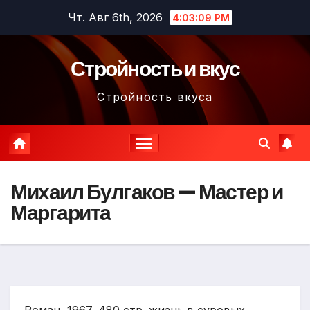
Перейти
Чт. Авг 6th, 2026
4:03:10 PM
к
содержимому
Стройность и вкус
Стройность вкуса
Михаил Булгаков — Мастер и
Маргарита