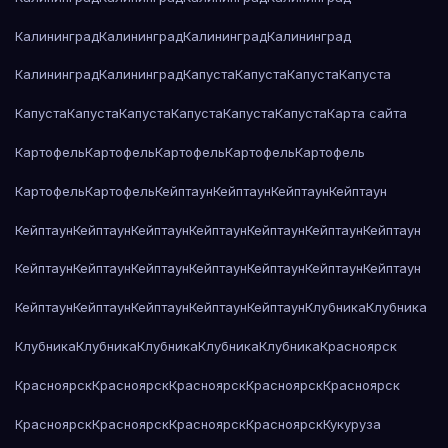
Калининград
Калининград
Калининград
Калининград
Калининград
Калининград
Капуста
Капуста
Капуста
Капуста
Капуста
Капуста
Капуста
Капуста
Капуста
Капуста
Карта сайта
Картофель
Картофель
Картофель
Картофель
Картофель
Картофель
Картофель
Кейптаун
Кейптаун
Кейптаун
Кейптаун
Кейптаун
Кейптаун
Кейптаун
Кейптаун
Кейптаун
Кейптаун
Кейптаун
Кейптаун
Кейптаун
Кейптаун
Кейптаун
Кейптаун
Кейптаун
Кейптаун
Кейптаун
Кейптаун
Кейптаун
Кейптаун
Кейптаун
Клубника
Клубника
Клубника
Клубника
Клубника
Клубника
Клубника
Красноярск
Красноярск
Красноярск
Красноярск
Красноярск
Красноярск
Красноярск
Красноярск
Красноярск
Красноярск
Кукуруза