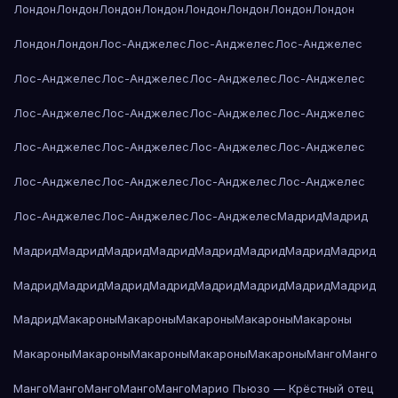
Лондон
Лондон
Лондон
Лондон
Лондон
Лондон
Лондон
Лондон
Лондон
Лондон
Лос-Анджелес
Лос-Анджелес
Лос-Анджелес
Лос-Анджелес
Лос-Анджелес
Лос-Анджелес
Лос-Анджелес
Лос-Анджелес
Лос-Анджелес
Лос-Анджелес
Лос-Анджелес
Лос-Анджелес
Лос-Анджелес
Лос-Анджелес
Лос-Анджелес
Лос-Анджелес
Лос-Анджелес
Лос-Анджелес
Лос-Анджелес
Лос-Анджелес
Лос-Анджелес
Лос-Анджелес
Мадрид
Мадрид
Мадрид
Мадрид
Мадрид
Мадрид
Мадрид
Мадрид
Мадрид
Мадрид
Мадрид
Мадрид
Мадрид
Мадрид
Мадрид
Мадрид
Мадрид
Мадрид
Мадрид
Макароны
Макароны
Макароны
Макароны
Макароны
Макароны
Макароны
Макароны
Макароны
Макароны
Манго
Манго
Манго
Манго
Манго
Манго
Манго
Марио Пьюзо — Крёстный отец