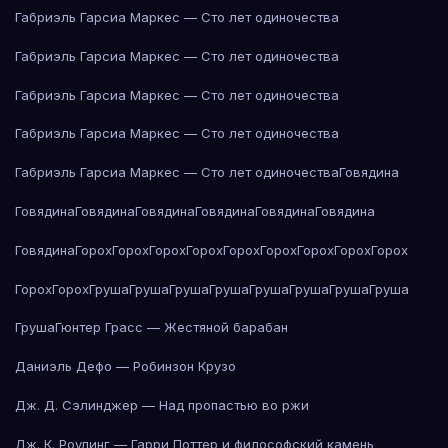
Габриэль Гарсиа Маркес — Сто лет одиночества
Габриэль Гарсиа Маркес — Сто лет одиночества
Габриэль Гарсиа Маркес — Сто лет одиночества
Габриэль Гарсиа Маркес — Сто лет одиночества
Габриэль Гарсиа Маркес — Сто лет одиночества
Говядина
Говядина
Говядина
Говядина
Говядина
Говядина
Говядина
Говядина
Горох
Горох
Горох
Горох
Горох
Горох
Горох
Горох
Горох
Горох
Горох
Груша
Груша
Груша
Груша
Груша
Груша
Груша
Груша
Груша
Гюнтер Грасс — Жестяной барабан
Даниэль Дефо — Робинзон Крузо
Дж. Д. Сэлинджер — Над пропастью во ржи
Дж. К. Роулинг — Гарри Поттер и философский камень