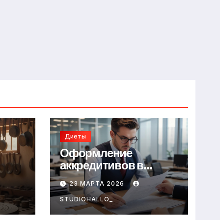
Диеты
Оформление
аккредитивов в
международной
23 МАРТА 2026
торговле
STUDIOHALLO_