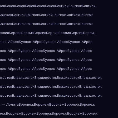
нан
Банан
Банан
Банан
Банан
Банан
Бангкок
Бангкок
Бангкок
Бангкок
Бангкок
Бангкок
Бангкок
Бангкок
Бангкок
Бангкок
Бангкок
Бангкок
Бангкок
Бангкок
Бангкок
Бангкок
Бангкок
ерлин
Берлин
Берлин
Берлин
Берлин
Берлин
Берлин
Берлин
энос-Айрес
Буэнос-Айрес
Буэнос-Айрес
Буэнос-Айрес
энос-Айрес
Буэнос-Айрес
Буэнос-Айрес
Буэнос-Айрес
энос-Айрес
Буэнос-Айрес
Буэнос-Айрес
Буэнос-Айрес
энос-Айрес
Буэнос-Айрес
Буэнос-Айрес
Буэнос-Айрес
восток
Владивосток
Владивосток
Владивосток
Владивосток
восток
Владивосток
Владивосток
Владивосток
Владивосток
восток
Владивосток
Владивосток
Владивосток
Владивосток
в — Лолита
Воронеж
Воронеж
Воронеж
Воронеж
Воронеж
неж
Воронеж
Воронеж
Воронеж
Воронеж
Воронеж
Воронеж