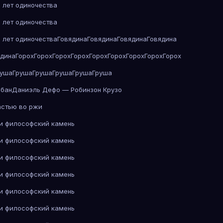
 лет одиночества
 лет одиночества
 лет одиночества
Говядина
Говядина
Говядина
Говядина
ядина
Горох
Горох
Горох
Горох
Горох
Горох
Горох
Горох
Горох
руша
Груша
Груша
Груша
Груша
Груша
абан
Даниэль Дефо — Робинзон Крузо
астью во ржи
 и философский камень
 и философский камень
 и философский камень
 и философский камень
 и философский камень
 и философский камень