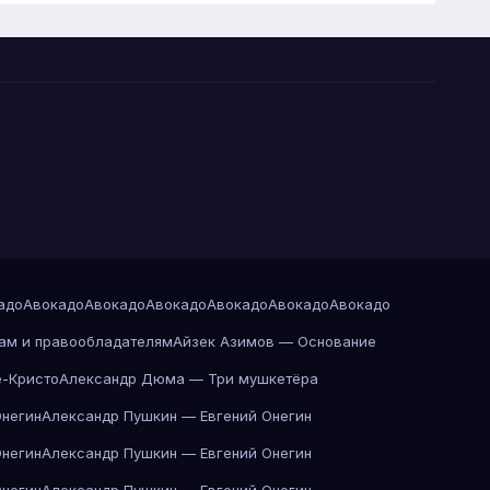
адо
Авокадо
Авокадо
Авокадо
Авокадо
Авокадо
Авокадо
ам и правообладателям
Айзек Азимов — Основание
-Кристо
Александр Дюма — Три мушкетёра
Онегин
Александр Пушкин — Евгений Онегин
Онегин
Александр Пушкин — Евгений Онегин