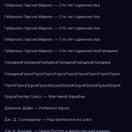
Габриэль Гарсиа Маркес — Сто лет одиночества
Габриэль Гарсиа Маркес — Сто лет одиночества
Габриэль Гарсиа Маркес — Сто лет одиночества
Габриэль Гарсиа Маркес — Сто лет одиночества
Габриэль Гарсиа Маркес — Сто лет одиночества
Говядина
Говядина
Говядина
Говядина
Говядина
Говядина
Говядина
Говядина
Горох
Горох
Горох
Горох
Горох
Горох
Горох
Горох
Горох
Горох
Горох
Груша
Груша
Груша
Груша
Груша
Груша
Груша
Груша
Груша
Гюнтер Грасс — Жестяной барабан
Даниэль Дефо — Робинзон Крузо
Дж. Д. Сэлинджер — Над пропастью во ржи
Дж. К. Роулинг — Гарри Поттер и философский камень