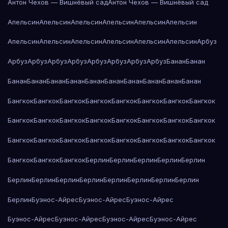
Антон Чехов — Вишнёвый сад
Антон Чехов — Вишнёвый сад
Апельсин
Апельсин
Апельсин
Апельсин
Апельсин
Апельсин
Апельсин
Апельсин
Апельсин
Апельсин
Апельсин
Апельсин
Арбуз
Арбуз
Арбуз
Арбуз
Арбуз
Арбуз
Арбуз
Арбуз
Арбуз
Банан
Банан
Банан
Банан
Банан
Банан
Банан
Банан
Банан
Банан
Банан
Банан
Бангкок
Бангкок
Бангкок
Бангкок
Бангкок
Бангкок
Бангкок
Бангкок
Бангкок
Бангкок
Бангкок
Бангкок
Бангкок
Бангкок
Бангкок
Бангкок
Бангкок
Бангкок
Бангкок
Бангкок
Бангкок
Бангкок
Бангкок
Бангкок
Бангкок
Бангкок
Бангкок
Берлин
Берлин
Берлин
Берлин
Берлин
Берлин
Берлин
Берлин
Берлин
Берлин
Берлин
Берлин
Берлин
Берлин
Буэнос-Айрес
Буэнос-Айрес
Буэнос-Айрес
Буэнос-Айрес
Буэнос-Айрес
Буэнос-Айрес
Буэнос-Айрес