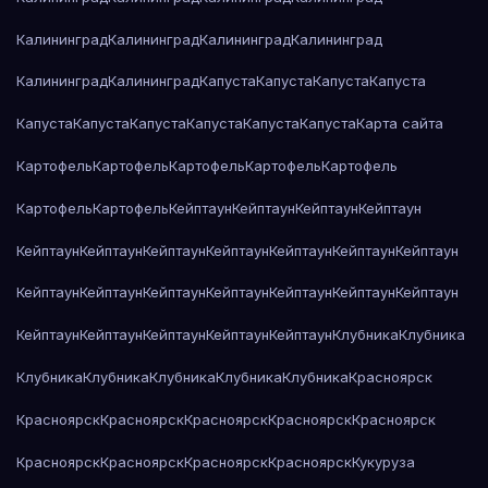
Калининград
Калининград
Калининград
Калининград
Калининград
Калининград
Капуста
Капуста
Капуста
Капуста
Капуста
Капуста
Капуста
Капуста
Капуста
Капуста
Карта сайта
Картофель
Картофель
Картофель
Картофель
Картофель
Картофель
Картофель
Кейптаун
Кейптаун
Кейптаун
Кейптаун
Кейптаун
Кейптаун
Кейптаун
Кейптаун
Кейптаун
Кейптаун
Кейптаун
Кейптаун
Кейптаун
Кейптаун
Кейптаун
Кейптаун
Кейптаун
Кейптаун
Кейптаун
Кейптаун
Кейптаун
Кейптаун
Кейптаун
Клубника
Клубника
Клубника
Клубника
Клубника
Клубника
Клубника
Красноярск
Красноярск
Красноярск
Красноярск
Красноярск
Красноярск
Красноярск
Красноярск
Красноярск
Красноярск
Кукуруза