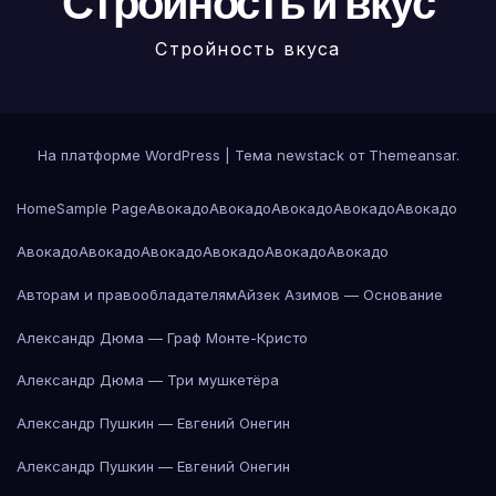
Стройность и вкус
Стройность вкуса
На платформе WordPress
|
Тема newstack от
Themeansar
.
Home
Sample Page
Авокадо
Авокадо
Авокадо
Авокадо
Авокадо
Авокадо
Авокадо
Авокадо
Авокадо
Авокадо
Авокадо
Авторам и правообладателям
Айзек Азимов — Основание
Александр Дюма — Граф Монте-Кристо
Александр Дюма — Три мушкетёра
Александр Пушкин — Евгений Онегин
Александр Пушкин — Евгений Онегин