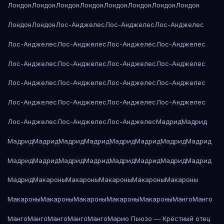
Лондон
Лондон
Лондон
Лондон
Лондон
Лондон
Лондон
Лондон
Лондон
Лондон
Лос-Анджелес
Лос-Анджелес
Лос-Анджелес
Лос-Анджелес
Лос-Анджелес
Лос-Анджелес
Лос-Анджелес
Лос-Анджелес
Лос-Анджелес
Лос-Анджелес
Лос-Анджелес
Лос-Анджелес
Лос-Анджелес
Лос-Анджелес
Лос-Анджелес
Лос-Анджелес
Лос-Анджелес
Лос-Анджелес
Лос-Анджелес
Лос-Анджелес
Лос-Анджелес
Лос-Анджелес
Мадрид
Мадрид
Мадрид
Мадрид
Мадрид
Мадрид
Мадрид
Мадрид
Мадрид
Мадрид
Мадрид
Мадрид
Мадрид
Мадрид
Мадрид
Мадрид
Мадрид
Мадрид
Мадрид
Макароны
Макароны
Макароны
Макароны
Макароны
Макароны
Макароны
Макароны
Макароны
Макароны
Манго
Манго
Манго
Манго
Манго
Манго
Манго
Марио Пьюзо — Крёстный отец