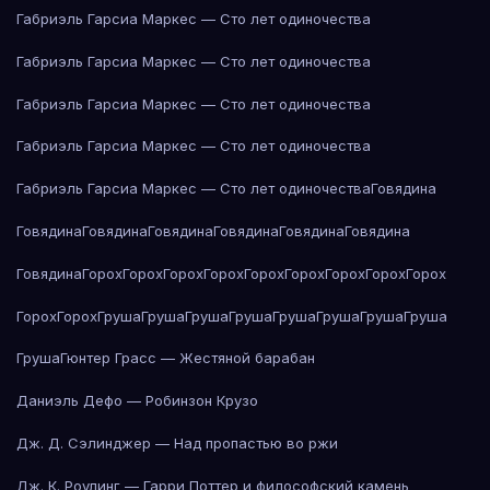
Габриэль Гарсиа Маркес — Сто лет одиночества
Габриэль Гарсиа Маркес — Сто лет одиночества
Габриэль Гарсиа Маркес — Сто лет одиночества
Габриэль Гарсиа Маркес — Сто лет одиночества
Габриэль Гарсиа Маркес — Сто лет одиночества
Говядина
Говядина
Говядина
Говядина
Говядина
Говядина
Говядина
Говядина
Горох
Горох
Горох
Горох
Горох
Горох
Горох
Горох
Горох
Горох
Горох
Груша
Груша
Груша
Груша
Груша
Груша
Груша
Груша
Груша
Гюнтер Грасс — Жестяной барабан
Даниэль Дефо — Робинзон Крузо
Дж. Д. Сэлинджер — Над пропастью во ржи
Дж. К. Роулинг — Гарри Поттер и философский камень