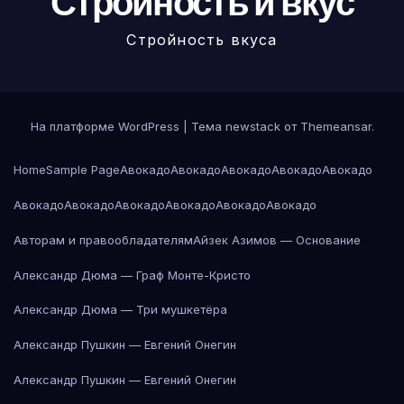
Стройность и вкус
Стройность вкуса
На платформе WordPress
|
Тема newstack от
Themeansar
.
Home
Sample Page
Авокадо
Авокадо
Авокадо
Авокадо
Авокадо
Авокадо
Авокадо
Авокадо
Авокадо
Авокадо
Авокадо
Авторам и правообладателям
Айзек Азимов — Основание
Александр Дюма — Граф Монте-Кристо
Александр Дюма — Три мушкетёра
Александр Пушкин — Евгений Онегин
Александр Пушкин — Евгений Онегин