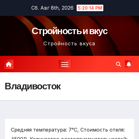
Перейти
Сб. Авг 8th, 2026
5:20:15 PM
к
содержимому
Стройность и вкус
Стройность вкуса
Владивосток
Средняя температура: 7°C, Стоимость отеля: