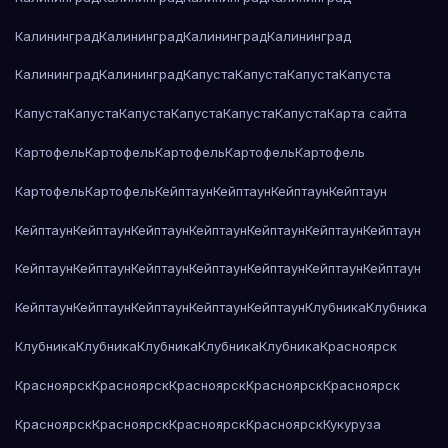
Калининград
Калининград
Калининград
Калининград
Калининград
Калининград
Капуста
Капуста
Капуста
Капуста
Капуста
Капуста
Капуста
Капуста
Капуста
Капуста
Карта сайта
Картофель
Картофель
Картофель
Картофель
Картофель
Картофель
Картофель
Кейптаун
Кейптаун
Кейптаун
Кейптаун
Кейптаун
Кейптаун
Кейптаун
Кейптаун
Кейптаун
Кейптаун
Кейптаун
Кейптаун
Кейптаун
Кейптаун
Кейптаун
Кейптаун
Кейптаун
Кейптаун
Кейптаун
Кейптаун
Кейптаун
Кейптаун
Кейптаун
Клубника
Клубника
Клубника
Клубника
Клубника
Клубника
Клубника
Красноярск
Красноярск
Красноярск
Красноярск
Красноярск
Красноярск
Красноярск
Красноярск
Красноярск
Красноярск
Кукуруза