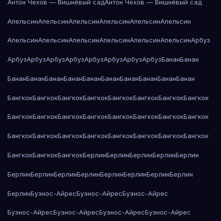
Антон Чехов — Вишнёвый сад
Антон Чехов — Вишнёвый сад
Апельсин
Апельсин
Апельсин
Апельсин
Апельсин
Апельсин
Апельсин
Апельсин
Апельсин
Апельсин
Апельсин
Апельсин
Арбуз
Арбуз
Арбуз
Арбуз
Арбуз
Арбуз
Арбуз
Арбуз
Арбуз
Банан
Банан
Банан
Банан
Банан
Банан
Банан
Банан
Банан
Банан
Банан
Банан
Бангкок
Бангкок
Бангкок
Бангкок
Бангкок
Бангкок
Бангкок
Бангкок
Бангкок
Бангкок
Бангкок
Бангкок
Бангкок
Бангкок
Бангкок
Бангкок
Бангкок
Бангкок
Бангкок
Бангкок
Бангкок
Бангкок
Бангкок
Бангкок
Бангкок
Бангкок
Бангкок
Берлин
Берлин
Берлин
Берлин
Берлин
Берлин
Берлин
Берлин
Берлин
Берлин
Берлин
Берлин
Берлин
Берлин
Буэнос-Айрес
Буэнос-Айрес
Буэнос-Айрес
Буэнос-Айрес
Буэнос-Айрес
Буэнос-Айрес
Буэнос-Айрес