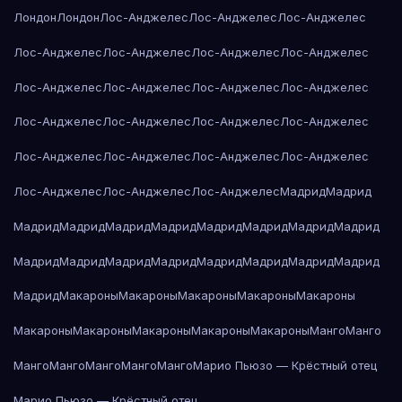
Лондон
Лондон
Лос-Анджелес
Лос-Анджелес
Лос-Анджелес
Лос-Анджелес
Лос-Анджелес
Лос-Анджелес
Лос-Анджелес
Лос-Анджелес
Лос-Анджелес
Лос-Анджелес
Лос-Анджелес
Лос-Анджелес
Лос-Анджелес
Лос-Анджелес
Лос-Анджелес
Лос-Анджелес
Лос-Анджелес
Лос-Анджелес
Лос-Анджелес
Лос-Анджелес
Лос-Анджелес
Лос-Анджелес
Мадрид
Мадрид
Мадрид
Мадрид
Мадрид
Мадрид
Мадрид
Мадрид
Мадрид
Мадрид
Мадрид
Мадрид
Мадрид
Мадрид
Мадрид
Мадрид
Мадрид
Мадрид
Мадрид
Макароны
Макароны
Макароны
Макароны
Макароны
Макароны
Макароны
Макароны
Макароны
Макароны
Манго
Манго
Манго
Манго
Манго
Манго
Манго
Марио Пьюзо — Крёстный отец
Марио Пьюзо — Крёстный отец