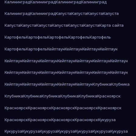
Калининград
Калининград
Калининград
Калининград
Калининград
Калининград
Капуста
Капуста
Капуста
Капуста
Капуста
Капуста
Капуста
Капуста
Капуста
Капуста
Карта сайта
Картофель
Картофель
Картофель
Картофель
Картофель
Картофель
Картофель
Кейптаун
Кейптаун
Кейптаун
Кейптаун
Кейптаун
Кейптаун
Кейптаун
Кейптаун
Кейптаун
Кейптаун
Кейптаун
Кейптаун
Кейптаун
Кейптаун
Кейптаун
Кейптаун
Кейптаун
Кейптаун
Кейптаун
Кейптаун
Кейптаун
Кейптаун
Кейптаун
Клубника
Клубника
Клубника
Клубника
Клубника
Клубника
Клубника
Красноярск
Красноярск
Красноярск
Красноярск
Красноярск
Красноярск
Красноярск
Красноярск
Красноярск
Красноярск
Кукуруза
Кукуруза
Кукуруза
Кукуруза
Кукуруза
Кукуруза
Кукуруза
Кукуруза