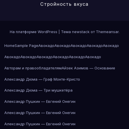
Стройность вкуса
На платформе WordPress
|
Тема newstack от
Themeansar
.
Home
Sample Page
Авокадо
Авокадо
Авокадо
Авокадо
Авокадо
Авокадо
Авокадо
Авокадо
Авокадо
Авокадо
Авокадо
Авторам и правообладателям
Айзек Азимов — Основание
Александр Дюма — Граф Монте-Кристо
Александр Дюма — Три мушкетёра
Александр Пушкин — Евгений Онегин
Александр Пушкин — Евгений Онегин
Александр Пушкин — Евгений Онегин