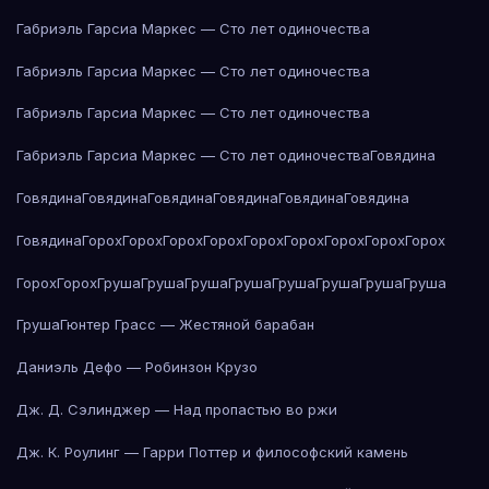
Габриэль Гарсиа Маркес — Сто лет одиночества
Габриэль Гарсиа Маркес — Сто лет одиночества
Габриэль Гарсиа Маркес — Сто лет одиночества
Габриэль Гарсиа Маркес — Сто лет одиночества
Говядина
Говядина
Говядина
Говядина
Говядина
Говядина
Говядина
Говядина
Горох
Горох
Горох
Горох
Горох
Горох
Горох
Горох
Горох
Горох
Горох
Груша
Груша
Груша
Груша
Груша
Груша
Груша
Груша
Груша
Гюнтер Грасс — Жестяной барабан
Даниэль Дефо — Робинзон Крузо
Дж. Д. Сэлинджер — Над пропастью во ржи
Дж. К. Роулинг — Гарри Поттер и философский камень