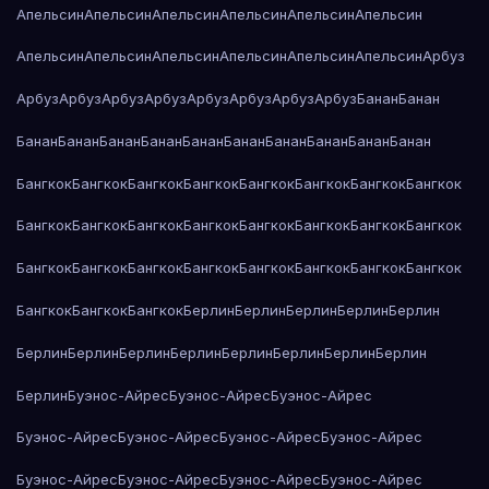
Апельсин
Апельсин
Апельсин
Апельсин
Апельсин
Апельсин
Апельсин
Апельсин
Апельсин
Апельсин
Апельсин
Апельсин
Арбуз
Арбуз
Арбуз
Арбуз
Арбуз
Арбуз
Арбуз
Арбуз
Арбуз
Банан
Банан
Банан
Банан
Банан
Банан
Банан
Банан
Банан
Банан
Банан
Банан
Бангкок
Бангкок
Бангкок
Бангкок
Бангкок
Бангкок
Бангкок
Бангкок
Бангкок
Бангкок
Бангкок
Бангкок
Бангкок
Бангкок
Бангкок
Бангкок
Бангкок
Бангкок
Бангкок
Бангкок
Бангкок
Бангкок
Бангкок
Бангкок
Бангкок
Бангкок
Бангкок
Берлин
Берлин
Берлин
Берлин
Берлин
Берлин
Берлин
Берлин
Берлин
Берлин
Берлин
Берлин
Берлин
Берлин
Буэнос-Айрес
Буэнос-Айрес
Буэнос-Айрес
Буэнос-Айрес
Буэнос-Айрес
Буэнос-Айрес
Буэнос-Айрес
Буэнос-Айрес
Буэнос-Айрес
Буэнос-Айрес
Буэнос-Айрес