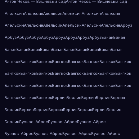
Антон Чехов — Вишнёвый сад
Антон Чехов — Вишнёвый сад
Апельсин
Апельсин
Апельсин
Апельсин
Апельсин
Апельсин
Апельсин
Апельсин
Апельсин
Апельсин
Апельсин
Апельсин
Арбуз
Арбуз
Арбуз
Арбуз
Арбуз
Арбуз
Арбуз
Арбуз
Арбуз
Банан
Банан
Банан
Банан
Банан
Банан
Банан
Банан
Банан
Банан
Банан
Банан
Бангкок
Бангкок
Бангкок
Бангкок
Бангкок
Бангкок
Бангкок
Бангкок
Бангкок
Бангкок
Бангкок
Бангкок
Бангкок
Бангкок
Бангкок
Бангкок
Бангкок
Бангкок
Бангкок
Бангкок
Бангкок
Бангкок
Бангкок
Бангкок
Бангкок
Бангкок
Бангкок
Берлин
Берлин
Берлин
Берлин
Берлин
Берлин
Берлин
Берлин
Берлин
Берлин
Берлин
Берлин
Берлин
Берлин
Буэнос-Айрес
Буэнос-Айрес
Буэнос-Айрес
Буэнос-Айрес
Буэнос-Айрес
Буэнос-Айрес
Буэнос-Айрес