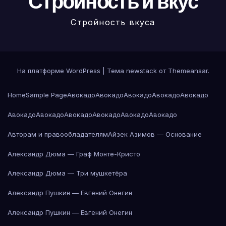
Стройность и вкус
Стройность вкуса
На платформе WordPress
|
Тема newstack от
Themeansar
.
Home
Sample Page
Авокадо
Авокадо
Авокадо
Авокадо
Авокадо
Авокадо
Авокадо
Авокадо
Авокадо
Авокадо
Авокадо
Авторам и правообладателям
Айзек Азимов — Основание
Александр Дюма — Граф Монте-Кристо
Александр Дюма — Три мушкетёра
Александр Пушкин — Евгений Онегин
Александр Пушкин — Евгений Онегин