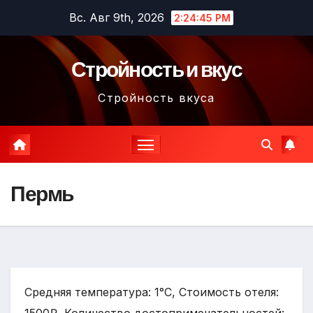
Перейти
Вс. Авг 9th, 2026
2:24:47 PM
к
содержимому
Стройность и вкус
Стройность вкуса
Пермь
Средняя температура: 1°C, Стоимость отеля: