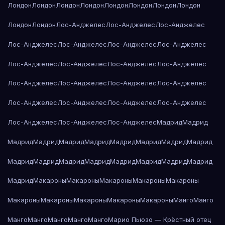
Лондон
Лондон
Лондон
Лондон
Лондон
Лондон
Лондон
Лондон
Лондон
Лондон
Лос-Анджелес
Лос-Анджелес
Лос-Анджелес
Лос-Анджелес
Лос-Анджелес
Лос-Анджелес
Лос-Анджелес
Лос-Анджелес
Лос-Анджелес
Лос-Анджелес
Лос-Анджелес
Лос-Анджелес
Лос-Анджелес
Лос-Анджелес
Лос-Анджелес
Лос-Анджелес
Лос-Анджелес
Лос-Анджелес
Лос-Анджелес
Лос-Анджелес
Лос-Анджелес
Лос-Анджелес
Мадрид
Мадрид
Мадрид
Мадрид
Мадрид
Мадрид
Мадрид
Мадрид
Мадрид
Мадрид
Мадрид
Мадрид
Мадрид
Мадрид
Мадрид
Мадрид
Мадрид
Мадрид
Мадрид
Макароны
Макароны
Макароны
Макароны
Макароны
Макароны
Макароны
Макароны
Макароны
Макароны
Манго
Манго
Манго
Манго
Манго
Манго
Манго
Марио Пьюзо — Крёстный отец