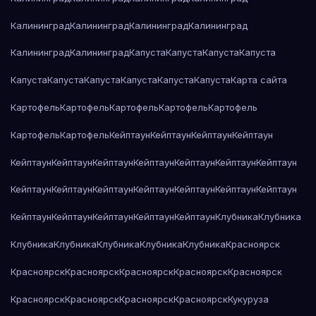
Калининград
Калининград
Калининград
Калининград
Калининград
Калининград
Капуста
Капуста
Капуста
Капуста
Капуста
Капуста
Капуста
Капуста
Капуста
Капуста
Карта сайта
Картофель
Картофель
Картофель
Картофель
Картофель
Картофель
Картофель
Кейптаун
Кейптаун
Кейптаун
Кейптаун
Кейптаун
Кейптаун
Кейптаун
Кейптаун
Кейптаун
Кейптаун
Кейптаун
Кейптаун
Кейптаун
Кейптаун
Кейптаун
Кейптаун
Кейптаун
Кейптаун
Кейптаун
Кейптаун
Кейптаун
Кейптаун
Кейптаун
Клубника
Клубника
Клубника
Клубника
Клубника
Клубника
Клубника
Красноярск
Красноярск
Красноярск
Красноярск
Красноярск
Красноярск
Красноярск
Красноярск
Красноярск
Красноярск
Кукуруза