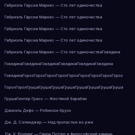
Габриэль Гарсиа Маркес — Сто лет одиночества
Габриэль Гарсиа Маркес — Сто лет одиночества
Габриэль Гарсиа Маркес — Сто лет одиночества
Габриэль Гарсиа Маркес — Сто лет одиночества
Габриэль Гарсиа Маркес — Сто лет одиночества
Говядина
Говядина
Говядина
Говядина
Говядина
Говядина
Говядина
Говядина
Горох
Горох
Горох
Горох
Горох
Горох
Горох
Горох
Горох
Горох
Горох
Груша
Груша
Груша
Груша
Груша
Груша
Груша
Груша
Груша
Гюнтер Грасс — Жестяной барабан
Даниэль Дефо — Робинзон Крузо
Дж. Д. Сэлинджер — Над пропастью во ржи
Дж. К. Роулинг — Гарри Поттер и философский камень