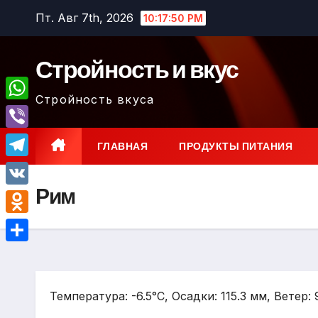
Перейти
Пт. Авг 7th, 2026
10:17:51 PM
к
содержимому
Стройность и вкус
Стройность вкуса
W
h
V
ГЛАВНАЯ
ПРОДУКТЫ ПИТАНИЯ
a
i
T
t
b
Рим
e
V
s
e
l
K
A
O
r
e
p
d
О
g
p
n
т
r
o
Температура: -6.5°C, Осадки: 115.3 мм, Ветер:
п
a
k