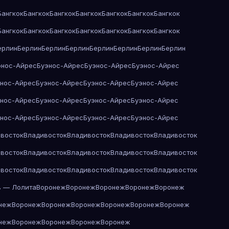
Бангкок
Бангкок
Бангкок
Бангкок
Бангкок
Бангкок
Бангкок
Бангкок
Бангкок
Бангкок
Бангкок
Бангкок
Бангкок
Бангкок
ерлин
Берлин
Берлин
Берлин
Берлин
Берлин
Берлин
Берлин
энос-Айрес
Буэнос-Айрес
Буэнос-Айрес
Буэнос-Айрес
энос-Айрес
Буэнос-Айрес
Буэнос-Айрес
Буэнос-Айрес
энос-Айрес
Буэнос-Айрес
Буэнос-Айрес
Буэнос-Айрес
энос-Айрес
Буэнос-Айрес
Буэнос-Айрес
Буэнос-Айрес
восток
Владивосток
Владивосток
Владивосток
Владивосток
восток
Владивосток
Владивосток
Владивосток
Владивосток
восток
Владивосток
Владивосток
Владивосток
Владивосток
в — Лолита
Воронеж
Воронеж
Воронеж
Воронеж
Воронеж
неж
Воронеж
Воронеж
Воронеж
Воронеж
Воронеж
Воронеж
неж
Воронеж
Воронеж
Воронеж
Воронеж