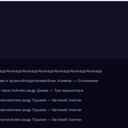
адо
Авокадо
Авокадо
Авокадо
Авокадо
Авокадо
Авокадо
ам и правообладателям
Айзек Азимов — Основание
-Кристо
Александр Дюма — Три мушкетёра
Онегин
Александр Пушкин — Евгений Онегин
Онегин
Александр Пушкин — Евгений Онегин
Онегин
Александр Пушкин — Евгений Онегин