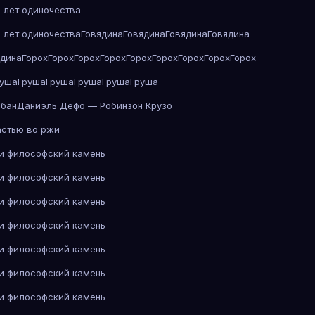
 лет одиночества
 лет одиночества
Говядина
Говядина
Говядина
Говядина
ядина
Горох
Горох
Горох
Горох
Горох
Горох
Горох
Горох
Горох
руша
Груша
Груша
Груша
Груша
Груша
абан
Даниэль Дефо — Робинзон Крузо
астью во ржи
 и философский камень
 и философский камень
 и философский камень
 и философский камень
 и философский камень
 и философский камень
 и философский камень