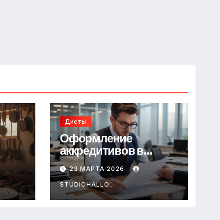
Диеты
Оформление
аккредитивов в
международной
23 МАРТА 2026
торговле
STUDIOHALLO_