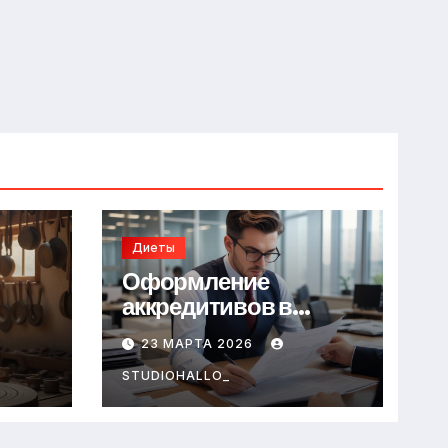
Диеты
Оформление
аккредитивов в
международной
23 МАРТА 2026
торговле
STUDIOHALLO_