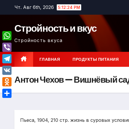
Перейти
Чт. Авг 6th, 2026
5:12:25 PM
к
содержимому
Стройность и вкус
Стройность вкуса
W
h
V
ГЛАВНАЯ
ПРОДУКТЫ ПИТАНИЯ
a
i
T
t
b
Антон Чехов — Вишнёвый са
e
V
s
e
l
K
A
O
r
e
p
d
О
g
p
n
т
r
o
Пьеса, 1904, 210 стр. жизнь в суровых услови
п
a
k