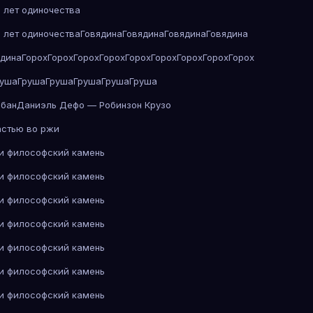
 лет одиночества
 лет одиночества
Говядина
Говядина
Говядина
Говядина
ядина
Горох
Горох
Горох
Горох
Горох
Горох
Горох
Горох
Горох
руша
Груша
Груша
Груша
Груша
Груша
абан
Даниэль Дефо — Робинзон Крузо
астью во ржи
 и философский камень
 и философский камень
 и философский камень
 и философский камень
 и философский камень
 и философский камень
 и философский камень