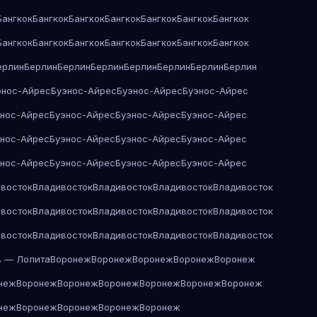
Бангкок
Бангкок
Бангкок
Бангкок
Бангкок
Бангкок
Бангкок
Бангкок
Бангкок
Бангкок
Бангкок
Бангкок
Бангкок
Бангкок
ерлин
Берлин
Берлин
Берлин
Берлин
Берлин
Берлин
Берлин
энос-Айрес
Буэнос-Айрес
Буэнос-Айрес
Буэнос-Айрес
энос-Айрес
Буэнос-Айрес
Буэнос-Айрес
Буэнос-Айрес
энос-Айрес
Буэнос-Айрес
Буэнос-Айрес
Буэнос-Айрес
энос-Айрес
Буэнос-Айрес
Буэнос-Айрес
Буэнос-Айрес
восток
Владивосток
Владивосток
Владивосток
Владивосток
восток
Владивосток
Владивосток
Владивосток
Владивосток
восток
Владивосток
Владивосток
Владивосток
Владивосток
в — Лолита
Воронеж
Воронеж
Воронеж
Воронеж
Воронеж
неж
Воронеж
Воронеж
Воронеж
Воронеж
Воронеж
Воронеж
неж
Воронеж
Воронеж
Воронеж
Воронеж