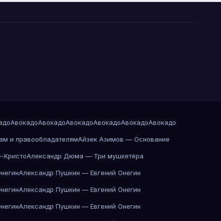
адо
Авокадо
Авокадо
Авокадо
Авокадо
Авокадо
Авокадо
ам и правообладателям
Айзек Азимов — Основание
-Кристо
Александр Дюма — Три мушкетёра
Онегин
Александр Пушкин — Евгений Онегин
Онегин
Александр Пушкин — Евгений Онегин
Онегин
Александр Пушкин — Евгений Онегин