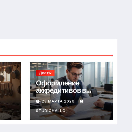
Диеты
Оформление
аккредитивов в
международной
23 МАРТА 2026
торговле
STUDIOHALLO_