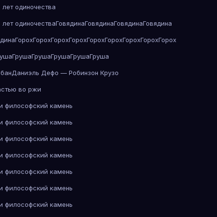
 лет одиночества
 лет одиночества
Говядина
Говядина
Говядина
Говядина
ядина
Горох
Горох
Горох
Горох
Горох
Горох
Горох
Горох
Горох
руша
Груша
Груша
Груша
Груша
Груша
абан
Даниэль Дефо — Робинзон Крузо
астью во ржи
 и философский камень
 и философский камень
 и философский камень
 и философский камень
 и философский камень
 и философский камень
 и философский камень