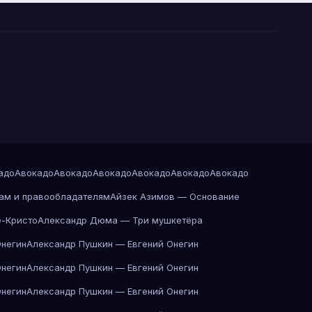
адо
Авокадо
Авокадо
Авокадо
Авокадо
Авокадо
Авокадо
ам и правообладателям
Айзек Азимов — Основание
-Кристо
Александр Дюма — Три мушкетёра
Онегин
Александр Пушкин — Евгений Онегин
Онегин
Александр Пушкин — Евгений Онегин
Онегин
Александр Пушкин — Евгений Онегин