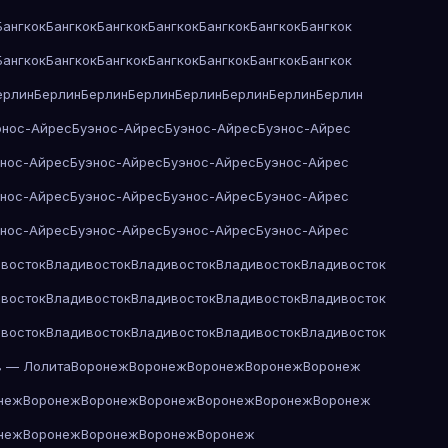
Бангкок
Бангкок
Бангкок
Бангкок
Бангкок
Бангкок
Бангкок
Бангкок
Бангкок
Бангкок
Бангкок
Бангкок
Бангкок
Бангкок
ерлин
Берлин
Берлин
Берлин
Берлин
Берлин
Берлин
Берлин
энос-Айрес
Буэнос-Айрес
Буэнос-Айрес
Буэнос-Айрес
энос-Айрес
Буэнос-Айрес
Буэнос-Айрес
Буэнос-Айрес
энос-Айрес
Буэнос-Айрес
Буэнос-Айрес
Буэнос-Айрес
энос-Айрес
Буэнос-Айрес
Буэнос-Айрес
Буэнос-Айрес
восток
Владивосток
Владивосток
Владивосток
Владивосток
восток
Владивосток
Владивосток
Владивосток
Владивосток
восток
Владивосток
Владивосток
Владивосток
Владивосток
в — Лолита
Воронеж
Воронеж
Воронеж
Воронеж
Воронеж
неж
Воронеж
Воронеж
Воронеж
Воронеж
Воронеж
Воронеж
неж
Воронеж
Воронеж
Воронеж
Воронеж