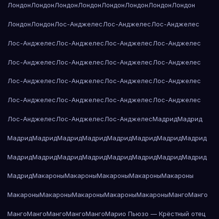
Лондон
Лондон
Лондон
Лондон
Лондон
Лондон
Лондон
Лондон
Лондон
Лондон
Лос-Анджелес
Лос-Анджелес
Лос-Анджелес
Лос-Анджелес
Лос-Анджелес
Лос-Анджелес
Лос-Анджелес
Лос-Анджелес
Лос-Анджелес
Лос-Анджелес
Лос-Анджелес
Лос-Анджелес
Лос-Анджелес
Лос-Анджелес
Лос-Анджелес
Лос-Анджелес
Лос-Анджелес
Лос-Анджелес
Лос-Анджелес
Лос-Анджелес
Лос-Анджелес
Лос-Анджелес
Мадрид
Мадрид
Мадрид
Мадрид
Мадрид
Мадрид
Мадрид
Мадрид
Мадрид
Мадрид
Мадрид
Мадрид
Мадрид
Мадрид
Мадрид
Мадрид
Мадрид
Мадрид
Мадрид
Макароны
Макароны
Макароны
Макароны
Макароны
Макароны
Макароны
Макароны
Макароны
Макароны
Манго
Манго
Манго
Манго
Манго
Манго
Манго
Марио Пьюзо — Крёстный отец