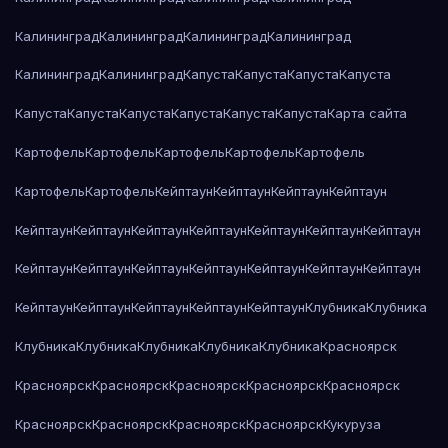
Калининград
Калининград
Калининград
Калининград
Калининград
Калининград
Капуста
Капуста
Капуста
Капуста
Капуста
Капуста
Капуста
Капуста
Капуста
Капуста
Карта сайта
Картофель
Картофель
Картофель
Картофель
Картофель
Картофель
Картофель
Кейптаун
Кейптаун
Кейптаун
Кейптаун
Кейптаун
Кейптаун
Кейптаун
Кейптаун
Кейптаун
Кейптаун
Кейптаун
Кейптаун
Кейптаун
Кейптаун
Кейптаун
Кейптаун
Кейптаун
Кейптаун
Кейптаун
Кейптаун
Кейптаун
Кейптаун
Кейптаун
Клубника
Клубника
Клубника
Клубника
Клубника
Клубника
Клубника
Красноярск
Красноярск
Красноярск
Красноярск
Красноярск
Красноярск
Красноярск
Красноярск
Красноярск
Красноярск
Кукуруза