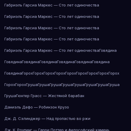
Габриэль Гарсиа Маркес — Сто лет одиночества
Габриэль Гарсиа Маркес — Сто лет одиночества
Габриэль Гарсиа Маркес — Сто лет одиночества
Габриэль Гарсиа Маркес — Сто лет одиночества
Габриэль Гарсиа Маркес — Сто лет одиночества
Говядина
Говядина
Говядина
Говядина
Говядина
Говядина
Говядина
Говядина
Горох
Горох
Горох
Горох
Горох
Горох
Горох
Горох
Горох
Горох
Горох
Груша
Груша
Груша
Груша
Груша
Груша
Груша
Груша
Груша
Гюнтер Грасс — Жестяной барабан
Даниэль Дефо — Робинзон Крузо
Дж. Д. Сэлинджер — Над пропастью во ржи
Дж. К. Роулинг — Гарри Поттер и философский камень