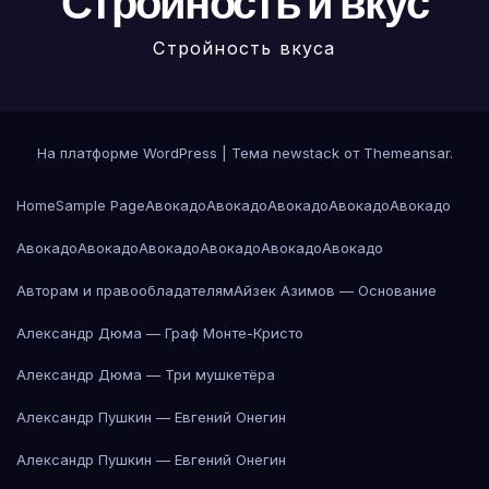
Стройность и вкус
Стройность вкуса
На платформе WordPress
|
Тема newstack от
Themeansar
.
Home
Sample Page
Авокадо
Авокадо
Авокадо
Авокадо
Авокадо
Авокадо
Авокадо
Авокадо
Авокадо
Авокадо
Авокадо
Авторам и правообладателям
Айзек Азимов — Основание
Александр Дюма — Граф Монте-Кристо
Александр Дюма — Три мушкетёра
Александр Пушкин — Евгений Онегин
Александр Пушкин — Евгений Онегин