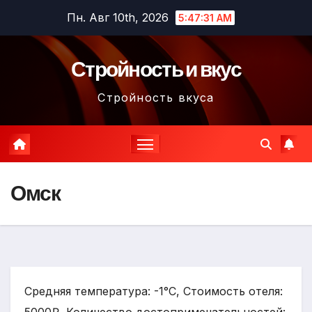
Перейти
Пн. Авг 10th, 2026
5:47:33 AM
к
содержимому
Стройность и вкус
Стройность вкуса
Омск
Средняя температура: -1°C, Стоимость отеля: