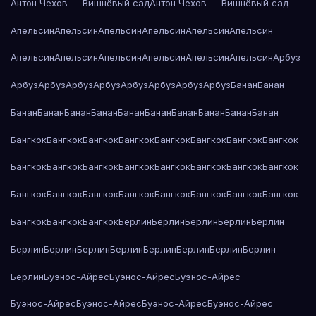
Антон Чехов — Вишнёвый сад
Антон Чехов — Вишнёвый сад
Апельсин
Апельсин
Апельсин
Апельсин
Апельсин
Апельсин
Апельсин
Апельсин
Апельсин
Апельсин
Апельсин
Апельсин
Арбуз
Арбуз
Арбуз
Арбуз
Арбуз
Арбуз
Арбуз
Арбуз
Арбуз
Банан
Банан
Банан
Банан
Банан
Банан
Банан
Банан
Банан
Банан
Банан
Банан
Бангкок
Бангкок
Бангкок
Бангкок
Бангкок
Бангкок
Бангкок
Бангкок
Бангкок
Бангкок
Бангкок
Бангкок
Бангкок
Бангкок
Бангкок
Бангкок
Бангкок
Бангкок
Бангкок
Бангкок
Бангкок
Бангкок
Бангкок
Бангкок
Бангкок
Бангкок
Бангкок
Берлин
Берлин
Берлин
Берлин
Берлин
Берлин
Берлин
Берлин
Берлин
Берлин
Берлин
Берлин
Берлин
Берлин
Буэнос-Айрес
Буэнос-Айрес
Буэнос-Айрес
Буэнос-Айрес
Буэнос-Айрес
Буэнос-Айрес
Буэнос-Айрес