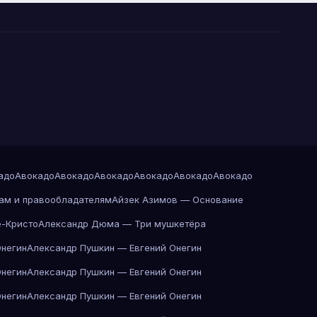
адо
Авокадо
Авокадо
Авокадо
Авокадо
Авокадо
Авокадо
ам и правообладателям
Айзек Азимов — Основание
-Кристо
Александр Дюма — Три мушкетёра
Онегин
Александр Пушкин — Евгений Онегин
Онегин
Александр Пушкин — Евгений Онегин
Онегин
Александр Пушкин — Евгений Онегин