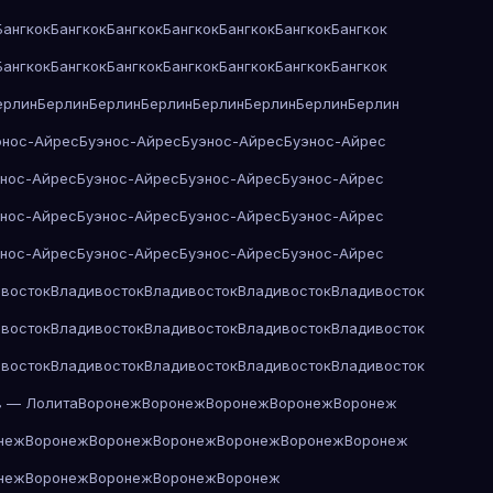
Бангкок
Бангкок
Бангкок
Бангкок
Бангкок
Бангкок
Бангкок
Бангкок
Бангкок
Бангкок
Бангкок
Бангкок
Бангкок
Бангкок
ерлин
Берлин
Берлин
Берлин
Берлин
Берлин
Берлин
Берлин
энос-Айрес
Буэнос-Айрес
Буэнос-Айрес
Буэнос-Айрес
энос-Айрес
Буэнос-Айрес
Буэнос-Айрес
Буэнос-Айрес
энос-Айрес
Буэнос-Айрес
Буэнос-Айрес
Буэнос-Айрес
энос-Айрес
Буэнос-Айрес
Буэнос-Айрес
Буэнос-Айрес
восток
Владивосток
Владивосток
Владивосток
Владивосток
восток
Владивосток
Владивосток
Владивосток
Владивосток
восток
Владивосток
Владивосток
Владивосток
Владивосток
в — Лолита
Воронеж
Воронеж
Воронеж
Воронеж
Воронеж
неж
Воронеж
Воронеж
Воронеж
Воронеж
Воронеж
Воронеж
неж
Воронеж
Воронеж
Воронеж
Воронеж