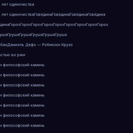
 лет одиночества
 лет одиночества
Говядина
Говядина
Говядина
Говядина
ядина
Горох
Горох
Горох
Горох
Горох
Горох
Горох
Горох
Горох
руша
Груша
Груша
Груша
Груша
Груша
абан
Даниэль Дефо — Робинзон Крузо
астью во ржи
 и философский камень
 и философский камень
 и философский камень
 и философский камень
 и философский камень
 и философский камень
 и философский камень