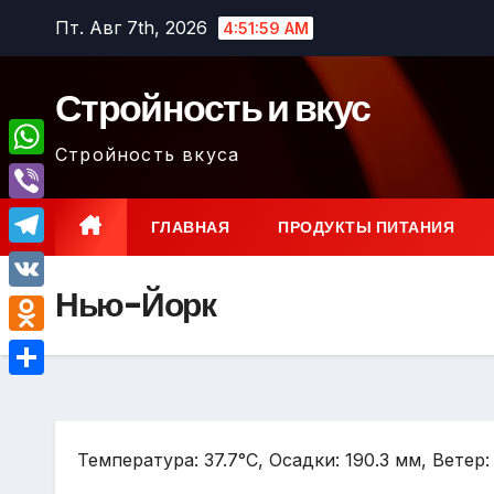
Перейти
Пт. Авг 7th, 2026
4:52:00 AM
к
содержимому
Стройность и вкус
Стройность вкуса
W
h
V
ГЛАВНАЯ
ПРОДУКТЫ ПИТАНИЯ
a
i
T
t
b
Нью-Йорк
e
V
s
e
l
K
A
O
r
e
p
d
О
g
p
n
т
r
o
Температура: 37.7°C, Осадки: 190.3 мм, Ветер:
п
a
k