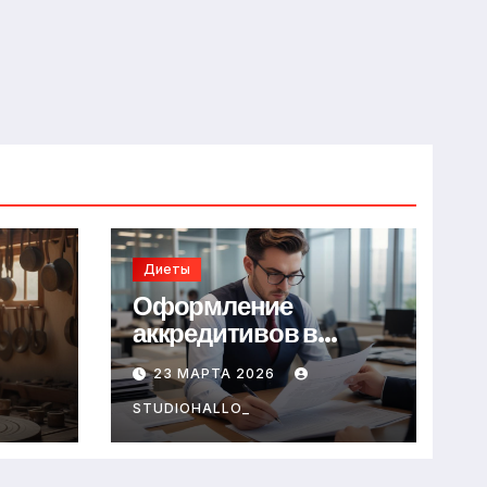
Диеты
Оформление
аккредитивов в
международной
23 МАРТА 2026
торговле
STUDIOHALLO_