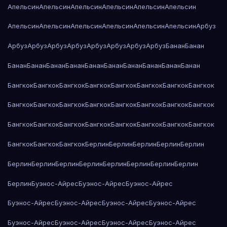
Апельсин
Апельсин
Апельсин
Апельсин
Апельсин
Апельсин
Апельсин
Апельсин
Апельсин
Апельсин
Апельсин
Апельсин
Арбуз
Арбуз
Арбуз
Арбуз
Арбуз
Арбуз
Арбуз
Арбуз
Арбуз
Банан
Банан
Банан
Банан
Банан
Банан
Банан
Банан
Банан
Банан
Банан
Банан
Бангкок
Бангкок
Бангкок
Бангкок
Бангкок
Бангкок
Бангкок
Бангкок
Бангкок
Бангкок
Бангкок
Бангкок
Бангкок
Бангкок
Бангкок
Бангкок
Бангкок
Бангкок
Бангкок
Бангкок
Бангкок
Бангкок
Бангкок
Бангкок
Бангкок
Бангкок
Бангкок
Берлин
Берлин
Берлин
Берлин
Берлин
Берлин
Берлин
Берлин
Берлин
Берлин
Берлин
Берлин
Берлин
Берлин
Буэнос-Айрес
Буэнос-Айрес
Буэнос-Айрес
Буэнос-Айрес
Буэнос-Айрес
Буэнос-Айрес
Буэнос-Айрес
Буэнос-Айрес
Буэнос-Айрес
Буэнос-Айрес
Буэнос-Айрес