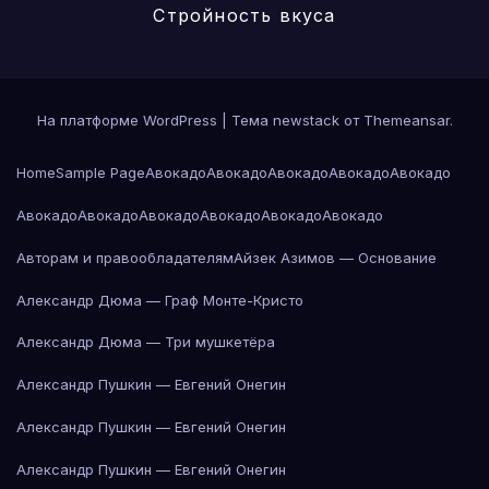
Стройность вкуса
На платформе WordPress
|
Тема newstack от
Themeansar
.
Home
Sample Page
Авокадо
Авокадо
Авокадо
Авокадо
Авокадо
Авокадо
Авокадо
Авокадо
Авокадо
Авокадо
Авокадо
Авторам и правообладателям
Айзек Азимов — Основание
Александр Дюма — Граф Монте-Кристо
Александр Дюма — Три мушкетёра
Александр Пушкин — Евгений Онегин
Александр Пушкин — Евгений Онегин
Александр Пушкин — Евгений Онегин