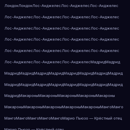
Лондон
Лондон
Лос-Анджелес
Лос-Анджелес
Лос-Анджелес
Лос-Анджелес
Лос-Анджелес
Лос-Анджелес
Лос-Анджелес
Лос-Анджелес
Лос-Анджелес
Лос-Анджелес
Лос-Анджелес
Лос-Анджелес
Лос-Анджелес
Лос-Анджелес
Лос-Анджелес
Лос-Анджелес
Лос-Анджелес
Лос-Анджелес
Лос-Анджелес
Лос-Анджелес
Лос-Анджелес
Лос-Анджелес
Мадрид
Мадрид
Мадрид
Мадрид
Мадрид
Мадрид
Мадрид
Мадрид
Мадрид
Мадрид
Мадрид
Мадрид
Мадрид
Мадрид
Мадрид
Мадрид
Мадрид
Мадрид
Мадрид
Макароны
Макароны
Макароны
Макароны
Макароны
Макароны
Макароны
Макароны
Макароны
Макароны
Манго
Манго
Манго
Манго
Манго
Манго
Манго
Марио Пьюзо — Крёстный отец
Марио Пьюзо — Крёстный отец