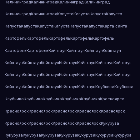
Калининград
Калининград
Калининград
Калининград
Калининград
Калининград
Капуста
Капуста
Капуста
Капуста
Капуста
Капуста
Капуста
Капуста
Капуста
Капуста
Карта сайта
Картофель
Картофель
Картофель
Картофель
Картофель
Картофель
Картофель
Кейптаун
Кейптаун
Кейптаун
Кейптаун
Кейптаун
Кейптаун
Кейптаун
Кейптаун
Кейптаун
Кейптаун
Кейптаун
Кейптаун
Кейптаун
Кейптаун
Кейптаун
Кейптаун
Кейптаун
Кейптаун
Кейптаун
Кейптаун
Кейптаун
Кейптаун
Кейптаун
Клубника
Клубника
Клубника
Клубника
Клубника
Клубника
Клубника
Красноярск
Красноярск
Красноярск
Красноярск
Красноярск
Красноярск
Красноярск
Красноярск
Красноярск
Красноярск
Кукуруза
Кукуруза
Кукуруза
Кукуруза
Кукуруза
Кукуруза
Кукуруза
Кукуруза