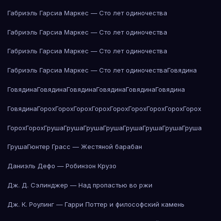
Габриэль Гарсиа Маркес — Сто лет одиночества
Габриэль Гарсиа Маркес — Сто лет одиночества
Габриэль Гарсиа Маркес — Сто лет одиночества
Габриэль Гарсиа Маркес — Сто лет одиночества
Говядина
Говядина
Говядина
Говядина
Говядина
Говядина
Говядина
Говядина
Горох
Горох
Горох
Горох
Горох
Горох
Горох
Горох
Горох
Горох
Горох
Груша
Груша
Груша
Груша
Груша
Груша
Груша
Груша
Груша
Гюнтер Грасс — Жестяной барабан
Даниэль Дефо — Робинзон Крузо
Дж. Д. Сэлинджер — Над пропастью во ржи
Дж. К. Роулинг — Гарри Поттер и философский камень