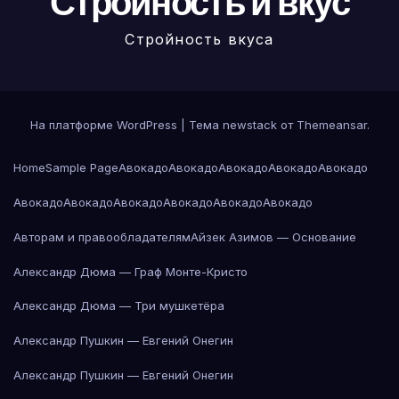
Стройность и вкус
Стройность вкуса
На платформе WordPress
|
Тема newstack от
Themeansar
.
Home
Sample Page
Авокадо
Авокадо
Авокадо
Авокадо
Авокадо
Авокадо
Авокадо
Авокадо
Авокадо
Авокадо
Авокадо
Авторам и правообладателям
Айзек Азимов — Основание
Александр Дюма — Граф Монте-Кристо
Александр Дюма — Три мушкетёра
Александр Пушкин — Евгений Онегин
Александр Пушкин — Евгений Онегин