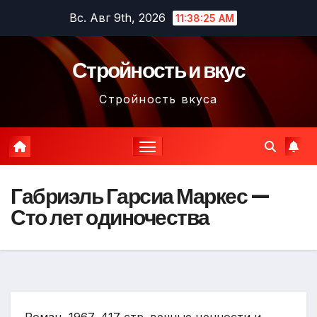
Перейти
Вс. Авг 9th, 2026
11:38:26 AM
к
содержимому
Стройность и вкус
Стройность вкуса
Габриэль Гарсиа Маркес —
Сто лет одиночества