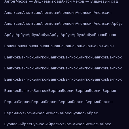
Антон Чехов — Вишнёвый сад
Антон Чехов — Вишнёвый сад
Апельсин
Апельсин
Апельсин
Апельсин
Апельсин
Апельсин
Апельсин
Апельсин
Апельсин
Апельсин
Апельсин
Апельсин
Арбуз
Арбуз
Арбуз
Арбуз
Арбуз
Арбуз
Арбуз
Арбуз
Арбуз
Банан
Банан
Банан
Банан
Банан
Банан
Банан
Банан
Банан
Банан
Банан
Банан
Бангкок
Бангкок
Бангкок
Бангкок
Бангкок
Бангкок
Бангкок
Бангкок
Бангкок
Бангкок
Бангкок
Бангкок
Бангкок
Бангкок
Бангкок
Бангкок
Бангкок
Бангкок
Бангкок
Бангкок
Бангкок
Бангкок
Бангкок
Бангкок
Бангкок
Бангкок
Бангкок
Берлин
Берлин
Берлин
Берлин
Берлин
Берлин
Берлин
Берлин
Берлин
Берлин
Берлин
Берлин
Берлин
Берлин
Буэнос-Айрес
Буэнос-Айрес
Буэнос-Айрес
Буэнос-Айрес
Буэнос-Айрес
Буэнос-Айрес
Буэнос-Айрес