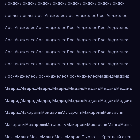
Лондон
Лондон
Лондон
Лондон
Лондон
Лондон
Лондон
Лондон
Лондон
Лондон
Лос-Анджелес
Лос-Анджелес
Лос-Анджелес
Лос-Анджелес
Лос-Анджелес
Лос-Анджелес
Лос-Анджелес
Лос-Анджелес
Лос-Анджелес
Лос-Анджелес
Лос-Анджелес
Лос-Анджелес
Лос-Анджелес
Лос-Анджелес
Лос-Анджелес
Лос-Анджелес
Лос-Анджелес
Лос-Анджелес
Лос-Анджелес
Лос-Анджелес
Лос-Анджелес
Лос-Анджелес
Мадрид
Мадрид
Мадрид
Мадрид
Мадрид
Мадрид
Мадрид
Мадрид
Мадрид
Мадрид
Мадрид
Мадрид
Мадрид
Мадрид
Мадрид
Мадрид
Мадрид
Мадрид
Мадрид
Макароны
Макароны
Макароны
Макароны
Макароны
Макароны
Макароны
Макароны
Макароны
Макароны
Манго
Манго
Манго
Манго
Манго
Манго
Манго
Марио Пьюзо — Крёстный отец