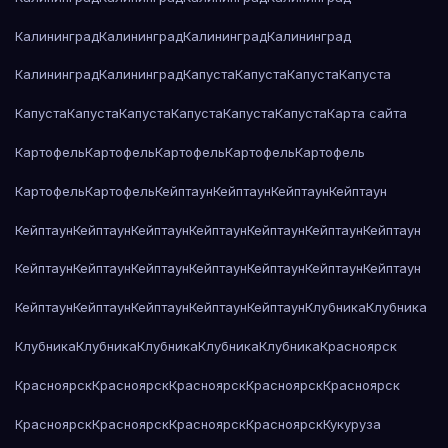
Калининград
Калининград
Калининград
Калининград
Калининград
Калининград
Капуста
Капуста
Капуста
Капуста
Капуста
Капуста
Капуста
Капуста
Капуста
Капуста
Карта сайта
Картофель
Картофель
Картофель
Картофель
Картофель
Картофель
Картофель
Кейптаун
Кейптаун
Кейптаун
Кейптаун
Кейптаун
Кейптаун
Кейптаун
Кейптаун
Кейптаун
Кейптаун
Кейптаун
Кейптаун
Кейптаун
Кейптаун
Кейптаун
Кейптаун
Кейптаун
Кейптаун
Кейптаун
Кейптаун
Кейптаун
Кейптаун
Кейптаун
Клубника
Клубника
Клубника
Клубника
Клубника
Клубника
Клубника
Красноярск
Красноярск
Красноярск
Красноярск
Красноярск
Красноярск
Красноярск
Красноярск
Красноярск
Красноярск
Кукуруза