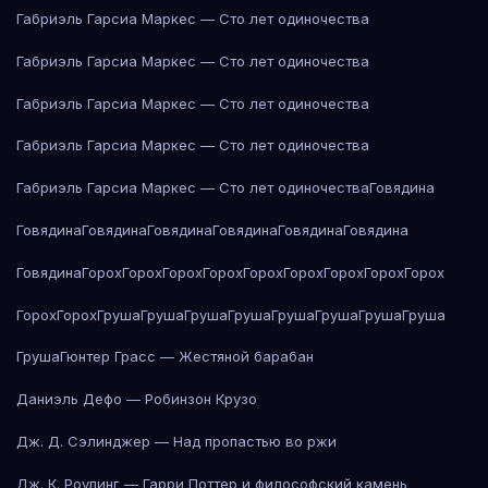
Габриэль Гарсиа Маркес — Сто лет одиночества
Габриэль Гарсиа Маркес — Сто лет одиночества
Габриэль Гарсиа Маркес — Сто лет одиночества
Габриэль Гарсиа Маркес — Сто лет одиночества
Габриэль Гарсиа Маркес — Сто лет одиночества
Говядина
Говядина
Говядина
Говядина
Говядина
Говядина
Говядина
Говядина
Горох
Горох
Горох
Горох
Горох
Горох
Горох
Горох
Горох
Горох
Горох
Груша
Груша
Груша
Груша
Груша
Груша
Груша
Груша
Груша
Гюнтер Грасс — Жестяной барабан
Даниэль Дефо — Робинзон Крузо
Дж. Д. Сэлинджер — Над пропастью во ржи
Дж. К. Роулинг — Гарри Поттер и философский камень