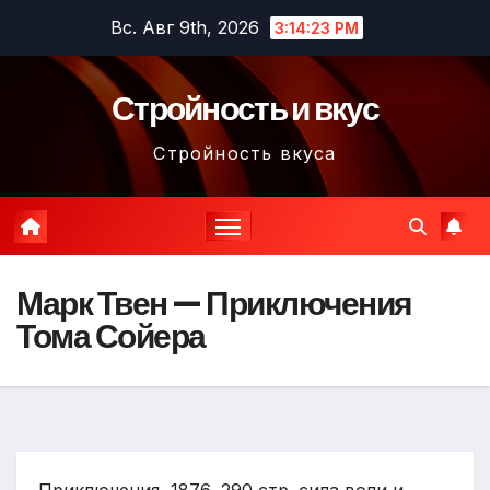
Перейти
Вс. Авг 9th, 2026
3:14:24 PM
к
содержимому
Стройность и вкус
Стройность вкуса
Марк Твен — Приключения
Тома Сойера