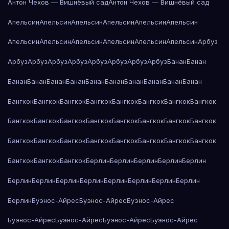
Антон Чехов — Вишнёвый сад
Антон Чехов — Вишнёвый сад
Апельсин
Апельсин
Апельсин
Апельсин
Апельсин
Апельсин
Апельсин
Апельсин
Апельсин
Апельсин
Апельсин
Апельсин
Арбуз
Арбуз
Арбуз
Арбуз
Арбуз
Арбуз
Арбуз
Арбуз
Арбуз
Банан
Банан
Банан
Банан
Банан
Банан
Банан
Банан
Банан
Банан
Банан
Банан
Бангкок
Бангкок
Бангкок
Бангкок
Бангкок
Бангкок
Бангкок
Бангкок
Бангкок
Бангкок
Бангкок
Бангкок
Бангкок
Бангкок
Бангкок
Бангкок
Бангкок
Бангкок
Бангкок
Бангкок
Бангкок
Бангкок
Бангкок
Бангкок
Бангкок
Бангкок
Бангкок
Берлин
Берлин
Берлин
Берлин
Берлин
Берлин
Берлин
Берлин
Берлин
Берлин
Берлин
Берлин
Берлин
Берлин
Буэнос-Айрес
Буэнос-Айрес
Буэнос-Айрес
Буэнос-Айрес
Буэнос-Айрес
Буэнос-Айрес
Буэнос-Айрес