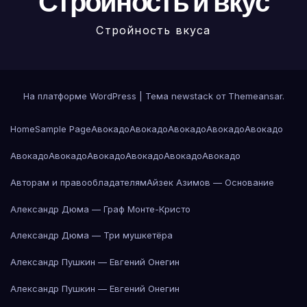
Стройность и вкус
Стройность вкуса
На платформе WordPress
|
Тема newstack от
Themeansar
.
Home
Sample Page
Авокадо
Авокадо
Авокадо
Авокадо
Авокадо
Авокадо
Авокадо
Авокадо
Авокадо
Авокадо
Авокадо
Авторам и правообладателям
Айзек Азимов — Основание
Александр Дюма — Граф Монте-Кристо
Александр Дюма — Три мушкетёра
Александр Пушкин — Евгений Онегин
Александр Пушкин — Евгений Онегин