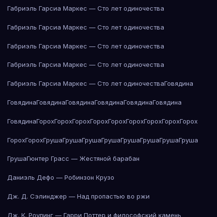
Габриэль Гарсиа Маркес — Сто лет одиночества
Габриэль Гарсиа Маркес — Сто лет одиночества
Габриэль Гарсиа Маркес — Сто лет одиночества
Габриэль Гарсиа Маркес — Сто лет одиночества
Габриэль Гарсиа Маркес — Сто лет одиночества
Говядина
Говядина
Говядина
Говядина
Говядина
Говядина
Говядина
Говядина
Горох
Горох
Горох
Горох
Горох
Горох
Горох
Горох
Горох
Горох
Горох
Груша
Груша
Груша
Груша
Груша
Груша
Груша
Груша
Груша
Гюнтер Грасс — Жестяной барабан
Даниэль Дефо — Робинзон Крузо
Дж. Д. Сэлинджер — Над пропастью во ржи
Дж. К. Роулинг — Гарри Поттер и философский камень