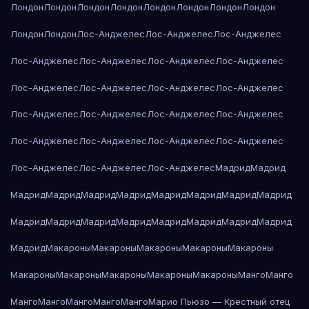
Лондон
Лондон
Лондон
Лондон
Лондон
Лондон
Лондон
Лондон
Лондон
Лондон
Лос-Анджелес
Лос-Анджелес
Лос-Анджелес
Лос-Анджелес
Лос-Анджелес
Лос-Анджелес
Лос-Анджелес
Лос-Анджелес
Лос-Анджелес
Лос-Анджелес
Лос-Анджелес
Лос-Анджелес
Лос-Анджелес
Лос-Анджелес
Лос-Анджелес
Лос-Анджелес
Лос-Анджелес
Лос-Анджелес
Лос-Анджелес
Лос-Анджелес
Лос-Анджелес
Лос-Анджелес
Мадрид
Мадрид
Мадрид
Мадрид
Мадрид
Мадрид
Мадрид
Мадрид
Мадрид
Мадрид
Мадрид
Мадрид
Мадрид
Мадрид
Мадрид
Мадрид
Мадрид
Мадрид
Мадрид
Макароны
Макароны
Макароны
Макароны
Макароны
Макароны
Макароны
Макароны
Макароны
Макароны
Манго
Манго
Манго
Манго
Манго
Манго
Манго
Марио Пьюзо — Крёстный отец