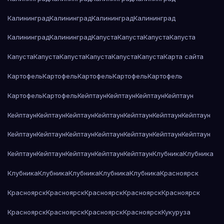
Калининград
Калининград
Калининград
Калининград
Калининград
Калининград
Капуста
Капуста
Капуста
Капуста
Капуста
Капуста
Капуста
Капуста
Капуста
Капуста
Карта сайта
Картофель
Картофель
Картофель
Картофель
Картофель
Картофель
Картофель
Кейптаун
Кейптаун
Кейптаун
Кейптаун
Кейптаун
Кейптаун
Кейптаун
Кейптаун
Кейптаун
Кейптаун
Кейптаун
Кейптаун
Кейптаун
Кейптаун
Кейптаун
Кейптаун
Кейптаун
Кейптаун
Кейптаун
Кейптаун
Кейптаун
Кейптаун
Кейптаун
Клубника
Клубника
Клубника
Клубника
Клубника
Клубника
Клубника
Красноярск
Красноярск
Красноярск
Красноярск
Красноярск
Красноярск
Красноярск
Красноярск
Красноярск
Красноярск
Кукуруза