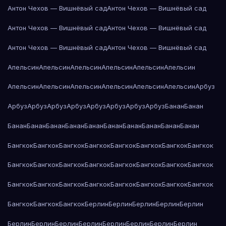
Антон Чехов — Вишнёвый сад
Антон Чехов — Вишнёвый сад
Антон Чехов — Вишнёвый сад
Антон Чехов — Вишнёвый сад
Антон Чехов — Вишнёвый сад
Антон Чехов — Вишнёвый сад
Апельсин
Апельсин
Апельсин
Апельсин
Апельсин
Апельсин
Апельсин
Апельсин
Апельсин
Апельсин
Апельсин
Апельсин
Арбуз
Арбуз
Арбуз
Арбуз
Арбуз
Арбуз
Арбуз
Арбуз
Арбуз
Банан
Банан
Банан
Банан
Банан
Банан
Банан
Банан
Банан
Банан
Банан
Банан
Бангкок
Бангкок
Бангкок
Бангкок
Бангкок
Бангкок
Бангкок
Бангкок
Бангкок
Бангкок
Бангкок
Бангкок
Бангкок
Бангкок
Бангкок
Бангкок
Бангкок
Бангкок
Бангкок
Бангкок
Бангкок
Бангкок
Бангкок
Бангкок
Бангкок
Бангкок
Бангкок
Берлин
Берлин
Берлин
Берлин
Берлин
Берлин
Берлин
Берлин
Берлин
Берлин
Берлин
Берлин
Берлин