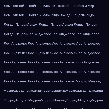
Лев Толстой — Война и мир
Лев Толстой — Война и мир
Лев Толстой — Война и мир
Лондон
Лондон
Лондон
Лондон
Лондон
Лондон
Лондон
Лондон
Лондон
Лондон
Лондон
Лондон
Лондон
Лондон
Лос-Анджелес
Лос-Анджелес
Лос-Анджелес
Лос-Анджелес
Лос-Анджелес
Лос-Анджелес
Лос-Анджелес
Лос-Анджелес
Лос-Анджелес
Лос-Анджелес
Лос-Анджелес
Лос-Анджелес
Лос-Анджелес
Лос-Анджелес
Лос-Анджелес
Лос-Анджелес
Лос-Анджелес
Лос-Анджелес
Лос-Анджелес
Лос-Анджелес
Лос-Анджелес
Лос-Анджелес
Мадрид
Мадрид
Мадрид
Мадрид
Мадрид
Мадрид
Мадрид
Мадрид
Мадрид
Мадрид
Мадрид
Мадрид
Мадрид
Мадрид
Мадрид
Мадрид
Мадрид
Мадрид