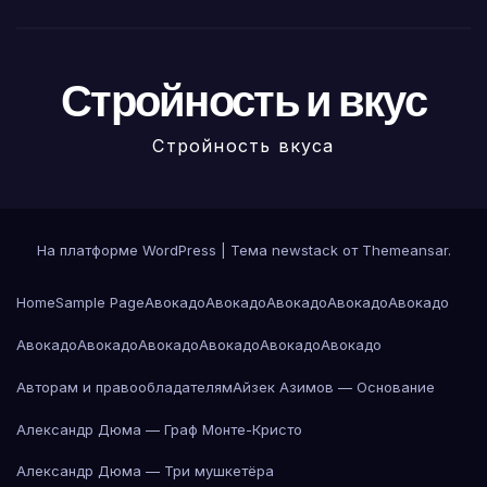
Стройность и вкус
Стройность вкуса
На платформе WordPress
|
Тема newstack от
Themeansar
.
Home
Sample Page
Авокадо
Авокадо
Авокадо
Авокадо
Авокадо
Авокадо
Авокадо
Авокадо
Авокадо
Авокадо
Авокадо
Авторам и правообладателям
Айзек Азимов — Основание
Александр Дюма — Граф Монте-Кристо
Александр Дюма — Три мушкетёра