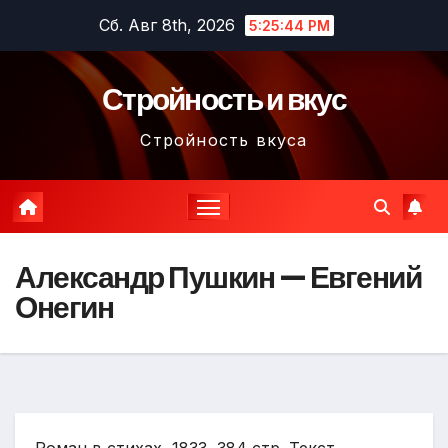
Перейти
Сб. Авг 8th, 2026
5:25:45 PM
к
содержимому
Стройность и вкус
Стройность вкуса
Александр Пушкин — Евгений
Онегин