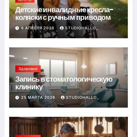
ki
Детские инвалидные кресла-
коляски с ручным приводом
6 АПРЕЛЯ 2026
STUDIOHALLO_
Здоровье
Запись в стоматологическую
клинику
25 МАРТА 2026
STUDIOHALLO_